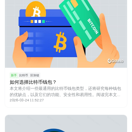
于抑制通货膨胀，因为减半让比特币的铸造无法超过发行量上
限。本文将深入研究比特币减半及其重要性。
新手
比特币
区块链
如何选择比特币钱包？
本文将介绍一些最通用的比特币钱包类型，还将研究每种钱包
的优缺点，以及它们的功能、安全性和易用性。阅读完本文，
2026-03-24 11:52:27
您能更好地了解可用的不同类型的比特币钱包，并明白哪一种
更适合您。