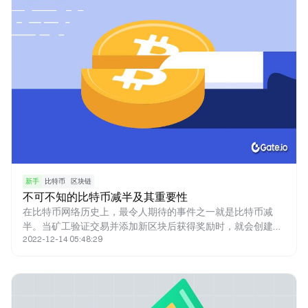
新手
比特币
区块链
不可不知的比特币减半及其重要性
在比特币网络历史上，最令人期待的事件之一就是比特币减
半。当矿工验证交易并添加新区块后获得奖励时，就会创建新
2022-12-14 05:48:29
的比特币。新铸造的比特币就是奖励的来源。比特币减半减少
了矿工的奖励，因此新比特币进入流通的速度也减半。人们认
为减半事件对网络以及比特币的价格产生了重大影响。 法币何
时发行取决于政府的决定，而比特币则不同，其发行上限为
21,000,000枚。减半是一种调节比特币产量的方法，同时有助