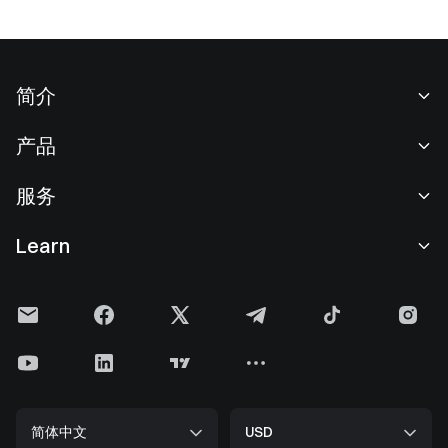
简介
关于我们
产品
职业机会
C2C
服务
新闻中心
闪兑与大宗交易
VIP 权益
F1 红牛车队官方赞助商
Learn
现货交易
机构服务
用户协议
学院
杠杆交易
建议反馈
风险警示
Gate 快讯
理财中心
公告列表
隐私政策
Gate 博客
ETF
费率标准
Cookie 政策
加密货币百科
合约
帮助中心
媒体工具包
Gate 研究院
CFD 合约
简体中文
USD
上币申请
储备金