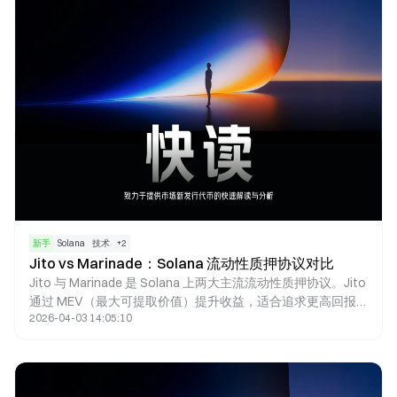
新手
Solana
技术
+
2
Jito vs Marinade：Solana 流动性质押协议对比
Jito 与 Marinade 是 Solana 上两大主流流动性质押协议。Jito
通过 MEV（最大可提取价值）提升收益，适合追求更高回报
2026-04-03 14:05:10
的用户；Marinade 提供更稳定且去中心化的质押方案，更适
合风险偏好较低的用户。两者的核心区别在于收益来源与风险
结构。