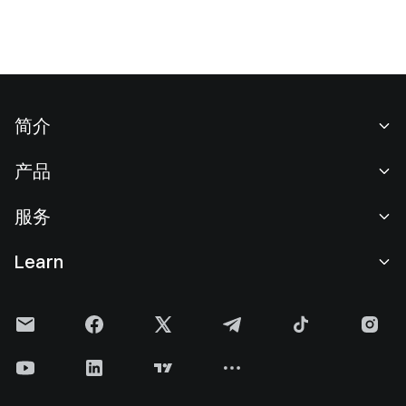
编程性与可访问性上，Plasma 支持智能合约与全球开放网
络，而传统支付系统则更多受限于既有架构与银行体系。
简介
关于我们
产品
职业机会
C2C
服务
新闻中心
闪兑与大宗交易
VIP 权益
F1 红牛车队官方赞助商
Learn
现货交易
机构服务
用户协议
学院
杠杆交易
建议反馈
风险警示
Gate 快讯
理财中心
公告列表
隐私政策
Gate 博客
ETF
费率标准
Cookie 政策
加密货币百科
合约
帮助中心
媒体工具包