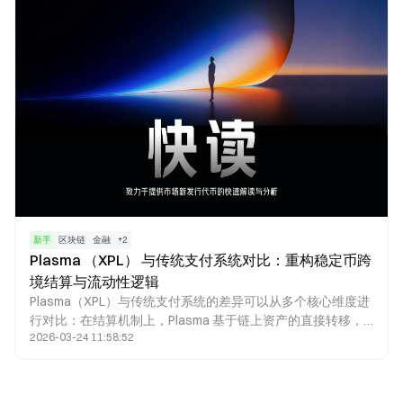
新手
区块链
金融
+
2
Plasma （XPL） 与传统支付系统对比：重构稳定币跨
境结算与流动性逻辑
Plasma（XPL）与传统支付系统的差异可以从多个核心维度进
行对比：在结算机制上，Plasma 基于链上资产的直接转移，
2026-03-24 11:58:52
而传统系统依赖账户记账与中介清算；在结算效率与成本结构
上，前者实现接近实时且低成本的交易体验，后者则普遍存在
延迟与多重费用；在流动性管理方面，Plasma 通过稳定币实
现链上按需调度，而传统体系依赖预存资金安排；同时，在可