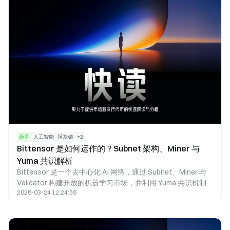
新手
人工智能
区块链
+
2
Bittensor 是如何运作的？Subnet 架构、Miner 与
Yuma 共识解析
Bittensor 是一个去中心化 AI 网络，通过 Subnet、Miner 与
Validator 构建开放的机器学习市场，并利用 Yuma 共识机制
2026-03-24 12:24:56
实现模型评估与 TAO 激励分配。与传统中心化 AI 平台不同，
Bittensor 将模型能力转化为可定价资产。