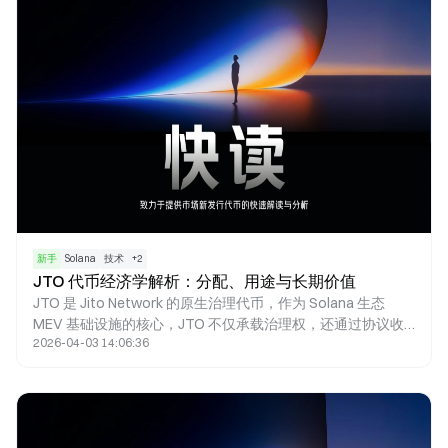
新手
Solana
技术
+
2
JTO 代币经济学解析：分配、用途与长期价值
JTO 是 Jito Network 的原生治理代币，作为 Solana 生态
MEV 基础设施的核心，JTO 不仅承载治理权，还通过协议收
2026-04-03 14:06:36
益和生态激励绑定了验证者、质押者与搜索者的利益。总供应
量 10 亿枚的代币设计，旨在平衡短期激励与长期增长。