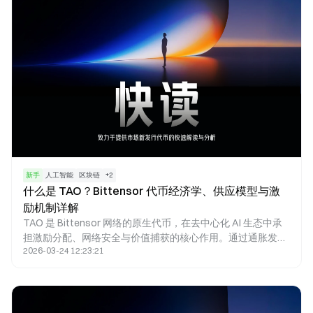
新手
人工智能
区块链
+
2
什么是 TAO？Bittensor 代币经济学、供应模型与激
励机制详解
TAO 是 Bittensor 网络的原生代币，在去中心化 AI 生态中承
担激励分配、网络安全与价值捕获的核心作用。通过通胀发
2026-03-24 12:23:21
行、质押机制与子网激励模型，TAO 构建了一个围绕 AI 模型
竞争与评估的经济系统。