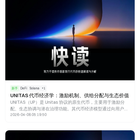
新手
DeFi
Solana
+
1
UNITAS 代币经济学：激励机制、供给分配与生态价值
UNITAS（UP）是 Unitas 协议的原生代币，主要用于激励分
配、生态协调与潜在治理功能。其代币经济模型通过向用户、
2026-04-08 05:19:50
流动性提供者与生态参与者分配代币，推动稳定币 USDu 的使
用与增长。与传统稳定币不同，UNITAS 不直接参与价格锚
定，而是作为激励层连接收益生成机制与协议扩展，从而形成
“使用—激励—增长”的价值循环。