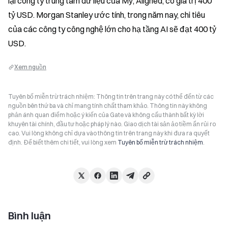
lại công ty trung tâm dữ liệu của Mỹ, Aligned, có giá trị 400 
tỷ USD. Morgan Stanley ước tính, trong năm nay, chi tiêu 
của các công ty công nghệ lớn cho hạ tầng AI sẽ đạt 400 tỷ 
USD.
Xem nguồn
Tuyên bố miễn trừ trách nhiệm: Thông tin trên trang này có thể đến từ các
nguồn bên thứ ba và chỉ mang tính chất tham khảo. Thông tin này không
phản ánh quan điểm hoặc ý kiến của Gate và không cấu thành bất kỳ lời
khuyên tài chính, đầu tư hoặc pháp lý nào. Giao dịch tài sản ảo tiềm ẩn rủi ro
cao. Vui lòng không chỉ dựa vào thông tin trên trang này khi đưa ra quyết
định. Để biết thêm chi tiết, vui lòng xem
Tuyên bố miễn trừ trách nhiệm
.
Bình luận