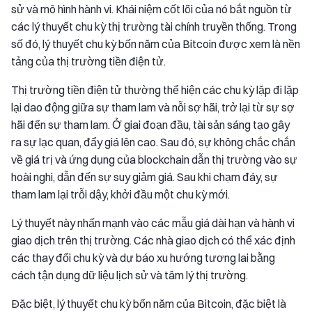
sử và mô hình hành vi. Khái niệm cốt lõi của nó bắt nguồn từ
các lý thuyết chu kỳ thị trường tài chính truyền thống. Trong
số đó, lý thuyết chu kỳ bốn năm của Bitcoin được xem là nền
tảng của thị trường tiền điện tử.
Thị trường tiền điện tử thường thể hiện các chu kỳ lặp đi lặp
lại dao động giữa sự tham lam và nỗi sợ hãi, trở lại từ sự sợ
hãi đến sự tham lam. Ở giai đoạn đầu, tài sản sáng tạo gây
ra sự lạc quan, đẩy giá lên cao. Sau đó, sự không chắc chắn
về giá trị và ứng dụng của blockchain dẫn thị trường vào sự
hoài nghi, dẫn đến sự suy giảm giá. Sau khi chạm đáy, sự
tham lam lại trỗi dậy, khởi đầu một chu kỳ mới.
Lý thuyết này nhấn mạnh vào các mẫu giá dài hạn và hành vi
giao dịch trên thị trường. Các nhà giao dịch có thể xác định
các thay đổi chu kỳ và dự báo xu hướng tương lai bằng
cách tận dụng dữ liệu lịch sử và tâm lý thị trường.
Đặc biệt, lý thuyết chu kỳ bốn năm của Bitcoin, đặc biệt là