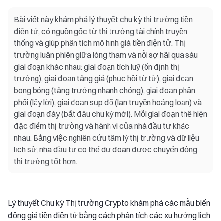
Bài viết này khám phá lý thuyết chu kỳ thị trường tiền
điện tử, có nguồn gốc từ thị trường tài chính truyền
thống và giúp phân tích mô hình giá tiền điện tử. Thị
trường luân phiên giữa lòng tham và nỗi sợ hãi qua sáu
giai đoạn khác nhau: giai đoạn tích luỹ (ổn định thị
trường), giai đoạn tăng giá (phục hồi từ từ), giai đoạn
bong bóng (tăng trưởng nhanh chóng), giai đoạn phân
phối (lấy lời), giai đoạn sụp đổ (lan truyền hoảng loạn) và
giai đoạn đáy (bắt đầu chu kỳ mới). Mỗi giai đoạn thể hiện
đặc điểm thị trường và hành vi của nhà đầu tư khác
nhau. Bằng việc nghiên cứu tâm lý thị trường và dữ liệu
lịch sử, nhà đầu tư có thể dự đoán được chuyển động
thị trường tốt hơn.
Lý thuyết Chu kỳ Thị trường Crypto khám phá các mẫu biến
động giá tiền điện tử bằng cách phân tích các xu hướng lịch