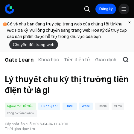
Đăng ký
Có vẻ như bạn đang truy cập trang web của chúng tôi từ khu
vực Hoa Kỳ. Vui lòng chuyển sang trang web Hoa Kỳ để truy cập
các sản phẩm được hỗ trợ trong khu vực của bạn.
Chuyển đổi trang web
Gate Learn
Khóa học
Tiền điện tử
Giao dịch
Web
Lý thuyết chu kỳ thị trường tiền
điện tử là gì
Người mới bắt đầu
Tiền điện tử
TradFi
Web3
Bitcoin
Vĩ mô
Công cụ tiền điện tử
Cập nhật lần cuối
2026-04-04 11:43:36
Thời gian đọc
:
1m