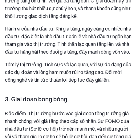
hướng tăng ổn định, với giá cả tăng dần. Ở giai đoạn này, thị
trường thu hút nhiều sự chú ý hơn, và thanh khoản cũng như
khối lượng giao dịch tăng đáng kể.
Hành vi của nhà đầu tư: Khi giá tăng, ngày càng có nhiều nhà
đầu tư, đặc biệt là nhà đầu tư bán lẻ và nhà đầu tư ngắn hạn,
tham gia vào thị trường. Tinh thần lạc quan tăng lên, và nhà
đầu tư hăng hái theo đuổi giá tăng, đẩy mạnh dòng vốn vào.
Tâm lý thị trường: Tích cực và lạc quan, với sự đa dạng của
các dự đoán và lòng ham muốn rủi ro tăng cao. Đổi mới
công nghệ và tin tức thuận lợi tiếp tục đẩy giá lên.
3. Giai đoạn bong bóng
Đặc điểm: Thị trường bước vào giai đoạn tăng trưởng giá
nhanh chóng, với giá tăng theo cấp số nhân. Sự FOMO của
nhà đầu tư (Sợ lỡ cơ hội) trở nên mạnh mẽ, và nhiều người
vội vã tham gia, lo sợ họ sẽ bỏ lỡ cơ hội, dẫn đến sự tăng giá