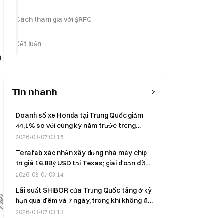
Cách tham gia với $RFC
Kết luận
t
n
Tin nhanh
Doanh số xe Honda tại Trung Quốc giảm
44,1% so với cùng kỳ năm trước trong
tháng 7, xuống còn 25.052 chiếc
2026-08-07 03:15
Terafab xác nhận xây dựng nhà máy chip
trị giá 16.8Bỷ USD tại Texas; giai đoạn đầu
tiên sẽ tạo ra 3.000 việc làm
2026-08-07 03:14
Lãi suất SHIBOR của Trung Quốc tăng ở kỳ
hạn qua đêm và 7 ngày, trong khi không đổi
ở kỳ hạn 3 tháng vào ngày 6 tháng 8
2026-08-07 03:13