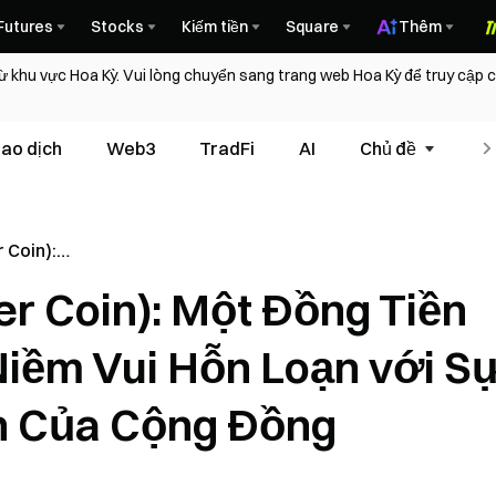
Futures
Stocks
Kiếm tiền
Square
Thêm
ừ khu vực Hoa Kỳ. Vui lòng chuyển sang trang web Hoa Kỳ để truy cập
iao dịch
Web3
TradFi
AI
Chủ đề
T
 Coin):
me Mang
er Coin): Một Đồng Tiền
oạn với Sự
 Của Cộng
ềm Vui Hỗn Loạn với S
in Của Cộng Đồng