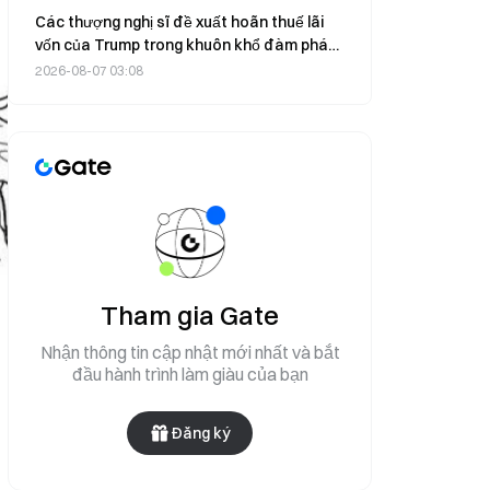
Các thượng nghị sĩ đề xuất hoãn thuế lãi
vốn của Trump trong khuôn khổ đàm phán
về Đạo luật CLARITY
2026-08-07 03:08
Tham gia Gate
Nhận thông tin cập nhật mới nhất và bắt
đầu hành trình làm giàu của bạn
Đăng ký