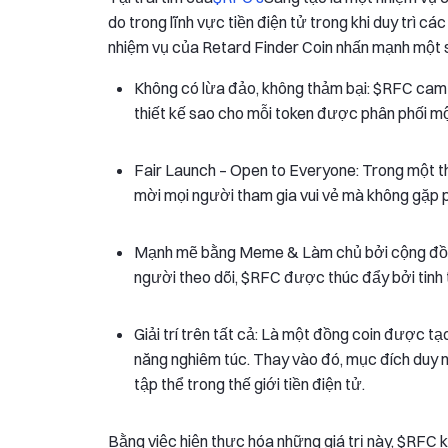
do trong lĩnh vực tiền điện tử trong khi duy trì c
nhiệm vụ của Retard Finder Coin nhấn mạnh một s
Không có lừa đảo, không thảm bại: $RFC cam
thiết kế sao cho mỗi token được phân phối m
Fair Launch – Open to Everyone: Trong một t
mời mọi người tham gia vui vẻ mà không gặp p
Mạnh mẽ bằng Meme & Làm chủ bởi cộng đồng
người theo dõi, $RFC được thúc đẩy bởi tinh
Giải trí trên tất cả: Là một đồng coin được tạ
năng nghiêm túc. Thay vào đó, mục đích duy nh
tập thể trong thế giới tiền điện tử.
Bằng việc hiện thực hóa những giá trị này, $RFC 