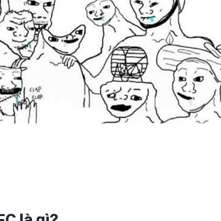
C là gì?