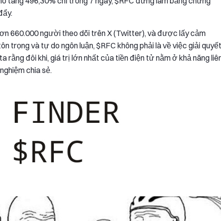
ủa nó tăng 496,30% chỉ trong 7 ngày, $RFC đứng làm bằng chứng
đẩy.
n 660.000 người theo dõi trên X (Twitter), và được lấy cảm
ôn trọng và tự do ngôn luận, $RFC không phải là về việc giải quyế
 rằng đôi khi, giá trị lớn nhất của tiền điện tử nằm ở khả năng liê
 nghiệm chia sẻ.