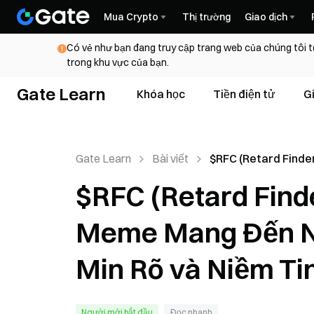
Mua Crypto
Thị trường
Giao dịch
Có vẻ như bạn đang truy cập trang web của chúng tôi t
trong khu vực của bạn.
Gate Learn
Khóa học
Tiền điện tử
G
Gate Learn
Bài viết
$RFC (Retard Finder
Một Đồng Tiền Me
$RFC (Retard Find
Đến Niềm Vui Hỗn L
Min Rõ và Niềm Tin
Meme Mang Đến Ni
Đồng
Min Rõ và Niềm T
Người mới bắt đầu
Đọc nhanh