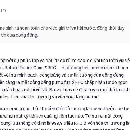
:
1m
 sinh ra hoàn toàn cho việc giải trí và hài hước, đồng thời duy
 tin của cộng đồng.
 bởi sự phức tạp và đầu tư có rủi ro cao, đôi khi tinh thần vui vẻ
n. Retard Finder Coin ($RFC) – một đồng tiền meme sinh ra hoàn
kết với sự minh bạch, công bằng và sự tin tưởng của cộng đồng.
nền tảng ra mắt công bằng pump.fun, $RFC chấp nhận tự do ngôn
a đảo hoặc rút lui vội vã. Bài viết này sẽ đi sâu vào mọi thứ làm c
cs, hiệu suất thị trường và văn hóa đằng sau nó.
hóa meme trong thời đại tiền điện tử - mang lại sự hài hước, sự tự
ứa hẹn bất kỳ tiện ích quá nghiêm túc nào. Từ sự ra mắt công
cung lưu thông cố định là 999,9 triệu RFC ở vốn hóa thị trường là