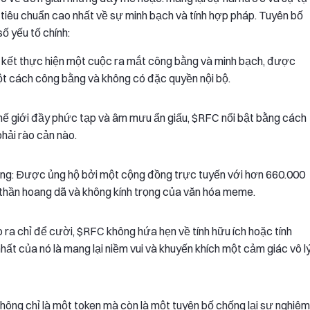
ác tiêu chuẩn cao nhất về sự minh bạch và tính hợp pháp. Tuyên bố
ố yếu tố chính:
 kết thực hiện một cuộc ra mắt công bằng và minh bạch, được
ột cách công bằng và không có đặc quyền nội bộ.
hế giới đầy phức tạp và âm mưu ẩn giấu, $RFC nổi bật bằng cách
hải rào cản nào.
: Được ủng hộ bởi một cộng đồng trực tuyến với hơn 660.000
 thần hoang dã và không kính trọng của văn hóa meme.
o ra chỉ để cười, $RFC không hứa hẹn về tính hữu ích hoặc tính
ất của nó là mang lại niềm vui và khuyến khích một cảm giác vô l
không chỉ là một token mà còn là một tuyên bố chống lại sự nghiêm