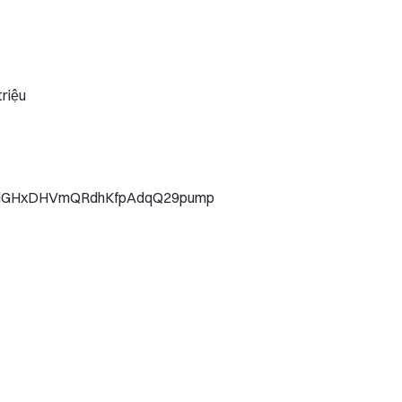
triệu
nsdGHxDHVmQRdhKfpAdqQ29pump