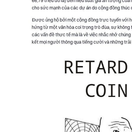
66,79 triệu đô la) đến hiệu suất giá ấn tượng c
cho sức mạnh của các dự án do cộng đồng thúc 
Được ủng hộ bởi một cộng đồng trực tuyến với hơ
hứng từ một văn hóa coi trọng trò đùa, sự không t
các vấn đề thực tế mà là về việc nhắc nhở chúng ta
kết mọi người thông qua tiếng cười và những trải