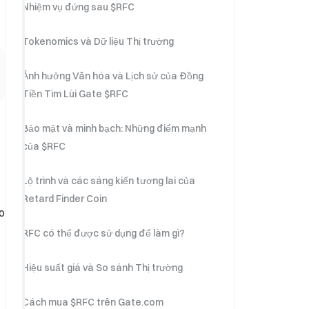
Nhiệm vụ đứng sau $RFC
Tokenomics và Dữ liệu Thị trường
Ảnh hưởng Văn hóa và Lịch sử của Đồng
Tiền Tìm Lùi Gate $RFC
Bảo mật và minh bạch: Những điểm mạnh
của $RFC
Lộ trình và các sáng kiến ​​tương lai của
Retard Finder Coin
ho
RFC có thể được sử dụng để làm gì?
Hiệu suất giá và So sánh Thị trường
Cách mua $RFC trên Gate.com