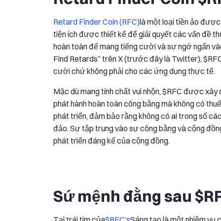
Retard Finder Coin (RFC)
là một loại tiền ảo được
tiện ích được thiết kế để giải quyết các vấn đề 
hoàn toàn để mang tiếng cười và sự ngớ ngẩn vào
Find Retards” trên X (trước đây là Twitter), $R
cười chứ không phải cho các ứng dụng thực tế.
Mặc dù mang tính chất vui nhộn, $RFC được xây d
phát hành hoàn toàn công bằng mà không có thuế 
phát triển, đảm bảo rằng không có ai trong số các
đảo. Sự tập trung vào sự công bằng và cộng đồn
phát triển đáng kể của cộng đồng.
Sứ mệnh đằng sau $R
Tại trái tim của
$RFC’s
Sáng tạo là một nhiệm vụ 