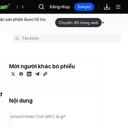
Đăng nhập
Phần thưởng
Đăng ký
 các sản phẩm được hỗ trợ
Chuyển đổi trang web
huật ngữ
Mời người khác bỏ phiếu
ự
Nội dung
Retard Finder Coin $RFC là gì?