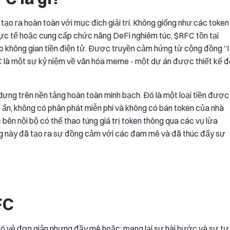
 tạo ra hoàn toàn với mục đích giải trí. Không giống như các token
thực tế hoặc cung cấp chức năng DeFi nghiêm túc, $RFC tồn tại
 không gian tiền điện tử. Được truyền cảm hứng từ cộng đồng “I
FC là một sự kỷ niệm về văn hóa meme - một dự án được thiết kế đ
ựng trên nền tảng hoàn toàn minh bạch. Đó là một loại tiền được
ẩn, không có phân phát miễn phí và không có bán token của nhà
 bên nội bộ có thể thao túng giá trị token thông qua các vụ lừa
g này đã tạo ra sự đồng cảm với các đam mê và đã thúc đẩy sự
FC
có vẻ đơn giản nhưng đầy mê hoặc: mang lại sự hài hước và sự tự