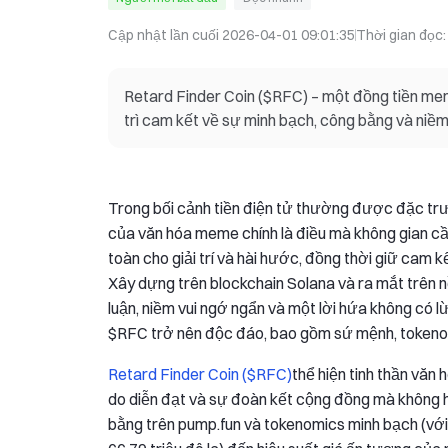
Cập nhật lần cuối
2026-04-01 09:01:35
Thời gian đọc
Retard Finder Coin ($RFC) – một đồng tiền meme
trì cam kết về sự minh bạch, công bằng và niềm
Trong bối cảnh tiền điện tử thường được đặc trưng
của văn hóa meme chính là điều mà không gian cầ
toàn cho giải trí và hài hước, đồng thời giữ cam 
Xây dựng trên blockchain Solana và ra mắt trên 
luận, niềm vui ngớ ngẩn và một lời hứa không có lừ
$RFC trở nên độc đáo, bao gồm sứ mệnh, tokenomi
Retard Finder Coin ($RFC)
thể hiện tinh thần văn 
do diễn đạt và sự đoàn kết cộng đồng mà không h
bằng trên pump.fun và tokenomics minh bạch (với 