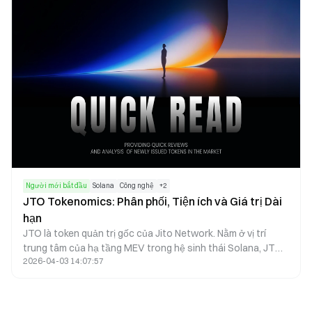
Người mới bắt đầu
Solana
Công nghệ
+
2
JTO Tokenomics: Phân phối, Tiện ích và Giá trị Dài
hạn
JTO là token quản trị gốc của Jito Network. Nằm ở vị trí
trung tâm của hạ tầng MEV trong hệ sinh thái Solana, JTO
2026-04-03 14:07:57
trao quyền quản trị và liên kết lợi ích giữa các trình xác
thực, người stake và người tìm kiếm thông qua lợi nhuận từ
giao thức cùng các ưu đãi trong hệ sinh thái. Tổng nguồn
cung của token là 1 tỷ, được thiết kế để cân bằng ưu đãi