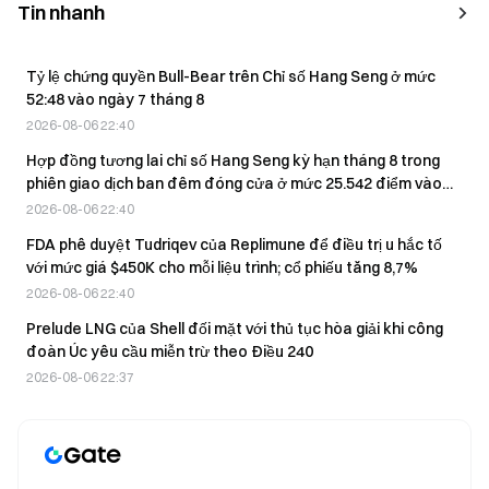
Tin nhanh
Tỷ lệ chứng quyền Bull-Bear trên Chỉ số Hang Seng ở mức
52:48 vào ngày 7 tháng 8
2026-08-06 22:40
Hợp đồng tương lai chỉ số Hang Seng kỳ hạn tháng 8 trong
phiên giao dịch ban đêm đóng cửa ở mức 25.542 điểm vào
ngày 7 tháng 8, giảm 0,023%.
2026-08-06 22:40
FDA phê duyệt Tudriqev của Replimune để điều trị u hắc tố
với mức giá $450K cho mỗi liệu trình; cổ phiếu tăng 8,7%
2026-08-06 22:40
Prelude LNG của Shell đối mặt với thủ tục hòa giải khi công
đoàn Úc yêu cầu miễn trừ theo Điều 240
2026-08-06 22:37