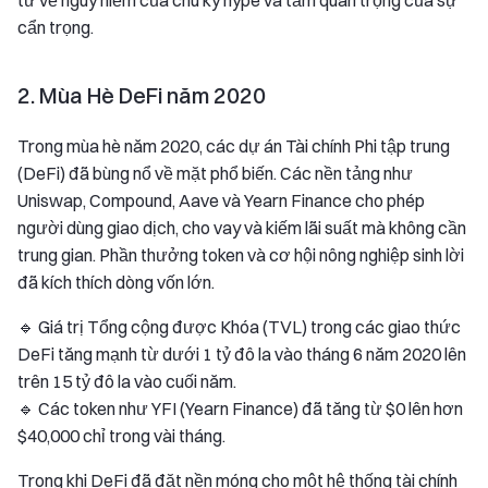
tư về nguy hiểm của chu kỳ hype và tầm quan trọng của sự
cẩn trọng.
2. Mùa Hè DeFi năm 2020
Trong mùa hè năm 2020, các dự án Tài chính Phi tập trung
(DeFi) đã bùng nổ về mặt phổ biến. Các nền tảng như
Uniswap, Compound, Aave và Yearn Finance cho phép
người dùng giao dịch, cho vay và kiếm lãi suất mà không cần
trung gian. Phần thưởng token và cơ hội nông nghiệp sinh lời
đã kích thích dòng vốn lớn.
🔹 Giá trị Tổng cộng được Khóa (TVL) trong các giao thức
DeFi tăng mạnh từ dưới 1 tỷ đô la vào tháng 6 năm 2020 lên
trên 15 tỷ đô la vào cuối năm.
🔹 Các token như YFI (Yearn Finance) đã tăng từ $0 lên hơn
$40,000 chỉ trong vài tháng.
Trong khi DeFi đã đặt nền móng cho một hệ thống tài chính