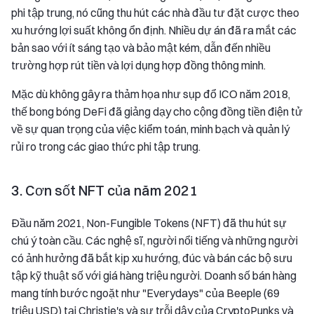
phi tập trung, nó cũng thu hút các nhà đầu tư đặt cược theo
xu hướng lợi suất không ổn định. Nhiều dự án đã ra mắt các
bản sao với ít sáng tạo và bảo mật kém, dẫn đến nhiều
trường hợp rút tiền và lợi dụng hợp đồng thông minh.
Mặc dù không gây ra thảm họa như sụp đổ ICO năm 2018,
thế bong bóng DeFi đã giảng dạy cho cộng đồng tiền điện tử
về sự quan trọng của việc kiểm toán, minh bạch và quản lý
rủi ro trong các giao thức phi tập trung.
3. Cơn sốt NFT của năm 2021
Đầu năm 2021, Non-Fungible Tokens (NFT) đã thu hút sự
chú ý toàn cầu. Các nghệ sĩ, người nổi tiếng và những người
có ảnh hưởng đã bắt kịp xu hướng, đúc và bán các bộ sưu
tập kỹ thuật số với giá hàng triệu người. Doanh số bán hàng
mang tính bước ngoặt như "Everydays" của Beeple (69
triệu USD) tại Christie's và sự trỗi dậy của CryptoPunks và