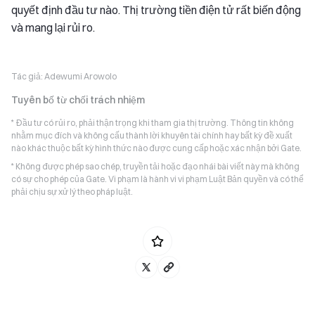
quyết định đầu tư nào. Thị trường tiền điện tử rất biến động
và mang lại rủi ro.
Tác giả:
Adewumi Arowolo
Tuyên bố từ chối trách nhiệm
* Đầu tư có rủi ro, phải thận trọng khi tham gia thị trường. Thông tin không
nhằm mục đích và không cấu thành lời khuyên tài chính hay bất kỳ đề xuất
nào khác thuộc bất kỳ hình thức nào được cung cấp hoặc xác nhận bởi Gate.
* Không được phép sao chép, truyền tải hoặc đạo nhái bài viết này mà không
có sự cho phép của Gate. Vi phạm là hành vi vi phạm Luật Bản quyền và có thể
phải chịu sự xử lý theo pháp luật.