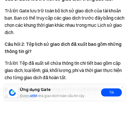
Trả lời: Gate lưu trữ toàn bộ lịch sử giao dịch của tài khoản
bạn. Bạn có thể truy cập các giao dịch trước đây bằng cách
chọn các khung thời gian khác nhau trong mục Lịch sử giao
dịch.
Câu hỏi 2: Tệp lịch sử giao dịch đã xuất bao gồm những
thông tin gì?
Trả lời: Tệp đã xuất sẽ chứa thông tin chi tiết bao gồm cặp
giao dịch, loại lệnh, giá, khối lượng, phí và thời gian thực hiện
cho từng giao dịch đã hoàn tất.
Câu hỏi 3: Vì sao tôi không thể tải xuống lịch sử giao
Ứng dụng Gate
Tải
dịch của mình?
Được
45M
nhà giao dịch toàn cầu tin cậy
Trả lời: Nếu bạn đã đạt giới hạn tải xuống 30 lần mỗi ngày,
Có
Không
hãy chờ sang ngày hôm sau. Đảm bảo bạn đã đăng nhập và
có giao dịch hoàn tất trong khung thời gian đã chọn.