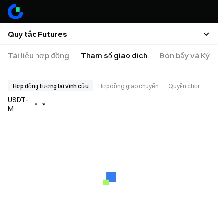
Quy tắc Futures
Tài liệu hợp đồng
Tham số giao dịch
Đòn bẩy và Ký q
Hợp đồng tương lai vĩnh cửu
Hợp đồng giao chuyển
Quyền chọn
USDT-
M