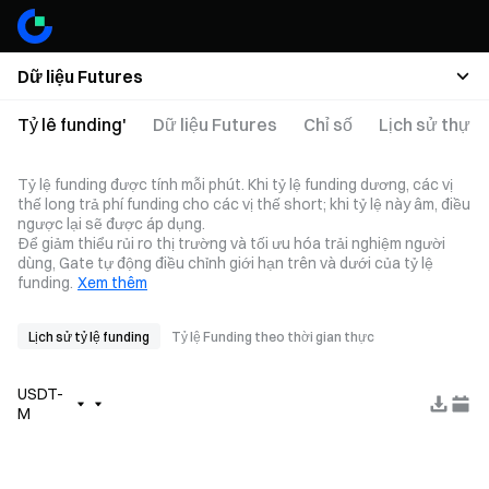
Dữ liệu Futures
Tỷ lê funding'
Dữ liệu Futures
Chỉ số
Lịch sử thực 
Tỷ lệ funding được tính mỗi phút. Khi tỷ lệ funding dương, các vị
thế long trả phí funding cho các vị thế short; khi tỷ lệ này âm, điều
ngược lại sẽ được áp dụng.
Để giảm thiểu rủi ro thị trường và tối ưu hóa trải nghiệm người
dùng, Gate tự động điều chỉnh giới hạn trên và dưới của tỷ lệ
funding.
Xem thêm
Lịch sử tỷ lệ funding
Tỷ lệ Funding theo thời gian thực
USDT-
M