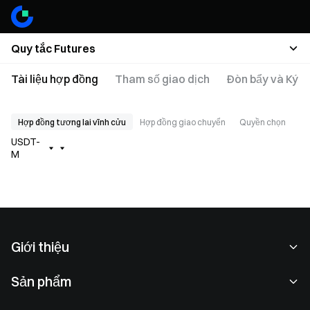
Quy tắc Futures
Tài liệu hợp đồng
Tham số giao dịch
Đòn bẩy và Ký q
Hợp đồng tương lai vĩnh cửu
Hợp đồng giao chuyển
Quyền chọn
USDT-
M
Giới thiệu
Về chúng tôi
Sản phẩm
Cơ hội nghề nghiệp
P2P