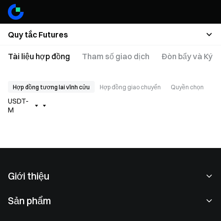
Quy tắc Futures
Tài liệu hợp đồng
Tham số giao dịch
Đòn bẩy và Ký q
Hợp đồng tương lai vĩnh cửu
Hợp đồng giao chuyển
Quyền chọn
USDT-
M
Giới thiệu
Về chúng tôi
Sản phẩm
Cơ hội nghề nghiệp
P2P