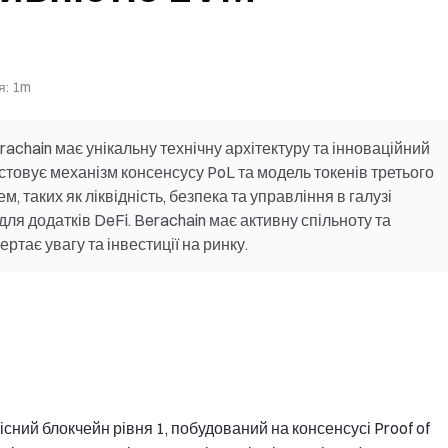
я
:
1m
achain має унікальну технічну архітектуру та інноваційний
стовує механізм консенсусу PoL та модель токенів третього
 таких як ліквідність, безпека та управління в галузі
я додатків DeFi. Berachain має активну спільноту та
тає увагу та інвестиції на ринку.
ний блокчейн рівня 1, побудований на консенсусі Proof of