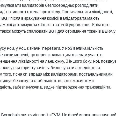
стимулювати валідаторів безпосередньо розподіляти
яді нативного токена протоколу. Постачальники ліквідності,
и BGT після вирахування комісії валідатора та мають
, які дотримуються їхніх стратегій управління. Крім того,
T, також можуть спалювати BGT для отримання токенів BERA у
 PoS, у PoL є значні переваги. У PoS велика кількість
безпеки мережі, що перешкоджає цим токенам участі в
меншення ліквідності на ланцюжку. З іншого боку, PoL поєдну
заохочуючи користувачів забезпечувати ліквідність та
м того, тісна співпраця між валідаторами, постачальниками
двищує безпеку та стабільність всього екосистеми,
дність, забезпечуючи швидке підтвердження транзакцій та
а Berachain для сумісності з EVM. Це фреймворк, призначени