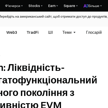
Ф'ючерси
Stocks
Earn
Square
Більше
Перейдіть на американський сайт, щоб отримати доступ до продуктів,
Web3
TradFi
ШІ
Теми
Глосарій
аний,
: Ліквідність-
ий
агатофункціональний
ого покоління з
тивністю EVM