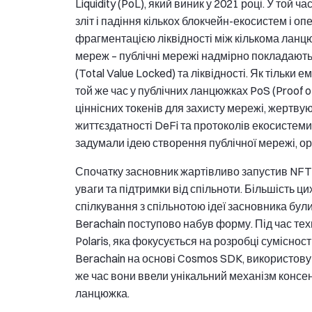
Liquidity (PoL), який виник у 2021 році. У той 
зліт і падіння кількох блокчейн-екосистем і о
фрагментацією ліквідності між кількома лан
мереж – публічні мережі надмірно покладають
(Total Value Locked) та ліквідності. Як тільки 
той же час у публічних ланцюжках PoS (Proof o
ціннісних токенів для захисту мережі, жертвую
життєздатності DeFi та протоколів екосистеми
задумали ідею створення публічної мережі, орі
Спочатку засновник жартівливо запустив NFT 
уваги та підтримки від спільноти. Більшість ци
спілкування з спільнотою ідеї засновника бул
Berachain поступово набув форму. Під час тех
Polaris, яка фокусується на розробці сумісно
Berachain на основі Cosmos SDK, використовую
же час вони ввели унікальний механізм консе
ланцюжка.