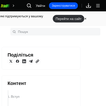
Увійти
Винагороди
Зареєструватися
 які підтримуються у вашому
Перейти на сайт
Поділіться
Контент
1. Вступ