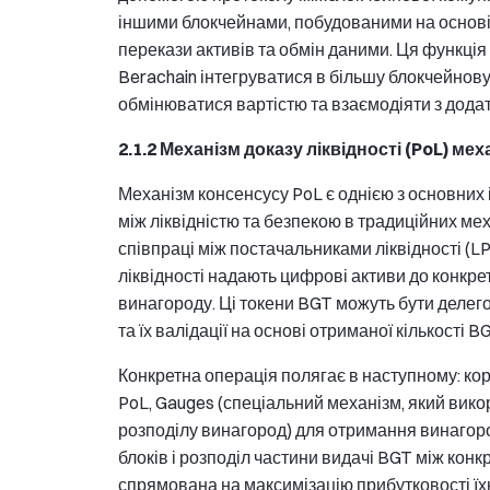
іншими блокчейнами, побудованими на основі
перекази активів та обмін даними. Ця функці
Berachain інтегруватися в більшу блокчейнов
обмінюватися вартістю та взаємодіяти з додат
2.1.2 Механізм доказу ліквідності (PoL) мех
Механізм консенсусу PoL є однією з основних
між ліквідністю та безпекою в традиційних ме
співпраці між постачальниками ліквідності (L
ліквідності надають цифрові активи до конкрет
винагороду. Ці токени BGT можуть бути делегов
та їх валідації на основі отриманої кількості 
Конкретна операція полягає в наступному: кор
PoL, Gauges (спеціальний механізм, який вико
розподілу винагород) для отримання винагоро
блоків і розподіл частини видачі BGT між конк
спрямована на максимізацію прибутковості їх