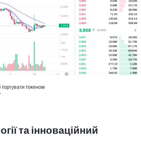
б торгувати токеном
T
огії та інноваційний