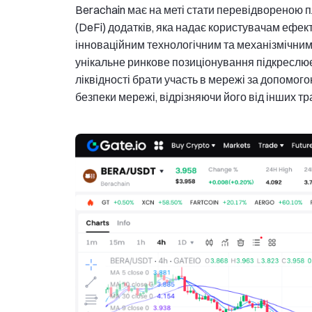
Berachain має на меті стати перевідвореною
(DeFi) додатків, яка надає користувачам ефект
інноваційним технологічним та механізмічним
унікальне ринкове позиціонування підкреслює
ліквідності брати участь в мережі за допомог
безпеки мережі, відрізняючи його від інших тр