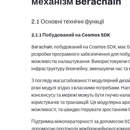
механізм Berachain
2.1 Основні технічні функції
2.1.1 Побудований на Cosmos SDK
Berachain, побудований на Cosmos SDK, має ба
розробки програмного забезпечення для побу
можливістю налаштування. Використовуючи C
інфраструктуру блокчейну, зменшуючи час та 
З погляду масштабованості модулярний дизай
різні модулі згідно з власними потребами. Нап
консенсусу та мережі можуть бути гнучко нала
користувачів та транзакцій. Ця модулярна арх
можливості, та швидко ітерувати зростанням б
Підтримка міжоператорності за допомогою SD
допомогою протоколу міжблокчейнової комуніка