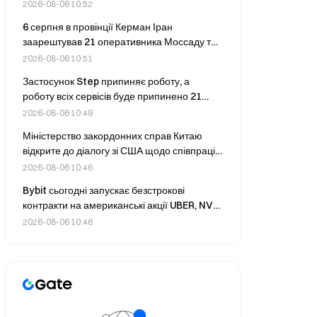
найбільш вразливі гаманці: кошти з одного з
2026-08-06 10:52
п’яти було виведено протягом 14 годин.
6 серпня в провінції Керман Іран
заарештував 21 оперативника Моссаду та
чотирьох членів збройного угруповання.
2026-08-06 10:51
Застосунок Step припиняє роботу, а
роботу всіх сервісів буде припинено 21
серпня.
2026-08-06 10:49
Міністерство закордонних справ Китаю
відкрите до діалогу зі США щодо співпраці у
правоохоронній сфері, заявив речник Лінь
2026-08-06 10:46
Цзянь 6 серпня
Bybit сьогодні запускає безстрокові
контракти на американські акції UBER, NVO
та NET із кредитним плечем до 25x
2026-08-06 10:46