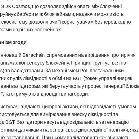
 SDK Cosmos, що дозволяє здійснювати міжблокчейні
я руйнує бар'єри між блокчейнами, надаючи можливість
у екосистему, дозволяючи її користувачам безперешкодно
ками на різних блокчейнах.
анізм згоди
 інновацій Berachain, спрямованих на вирішення протиріччя
ханізмах консенсусу блокчейну. Принцип ґрунтується на
Ps) та валідаторами. За механізмом PoL постачальники
них пулів ліквідності в обмін на BGT (токен управління) як
ані валідаторам, які беруть участь у процесі генерації блокі
BGT, та отримують відповідні винагороди.
истувачі віддають цифрові активи, які відповідають умовам
ристовується для вимірювання внеску ліквідності та
д BGT. Валідатори несуть відповідальність за генерацію
ретними датчиками на основі своєї дискреційної політики, яка
ніх заставодавців. При цьому валідатори також збирають