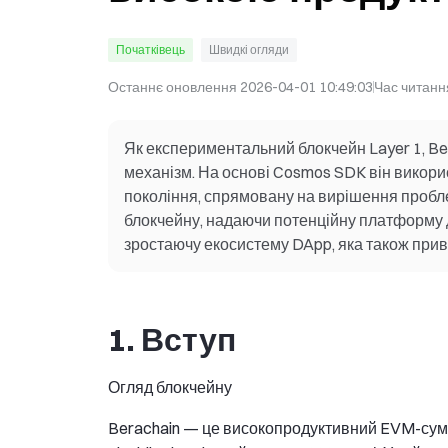
Початківець
Швидкі огляди
Останнє оновлення
2026-04-01 10:49:03
Час читанн
Як експериментальний блокчейн Layer 1, Ber
механізм. На основі Cosmos SDK він викори
покоління, спрямовану на вирішення проблем,
блокчейну, надаючи потенційну платформу дл
зростаючу екосистему DApp, яка також привер
1. Вступ
Огляд блокчейну
Berachain — це високопродуктивний EVM-суміс