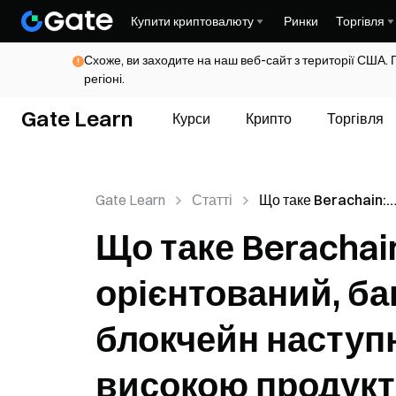
Купити криптовалюту
Ринки
Торгівля
Схоже, ви заходите на наш веб-сайт з території США. 
регіоні.
Gate Learn
Курси
Крипто
Торгівля
Gate Learn
Статті
Що таке Berachain:
Ліквідність-орієнтов
Що таке Berachain
багатофункціональн
блокчейн наступного
орієнтований, б
покоління з високою
продуктивністю EVM
блокчейн наступн
високою продук