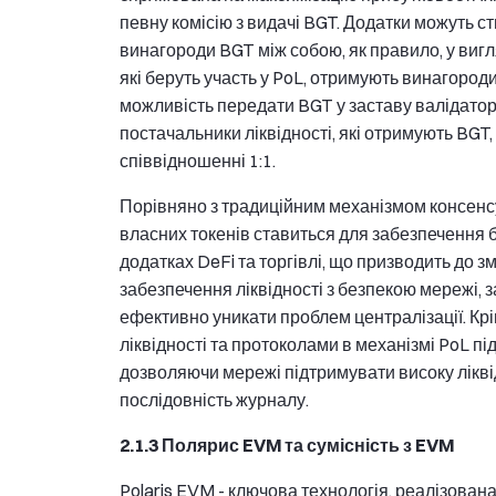
певну комісію з видачі BGT. Додатки можуть 
винагороди BGT між собою, як правило, у вигл
які беруть участь у PoL, отримують винагород
можливість передати BGT у заставу валідаторам
постачальники ліквідності, які отримують BG
співвідношенні 1:1.
Порівняно з традиційним механізмом консенсусу
власних токенів ставиться для забезпечення 
додатках DeFi та торгівлі, що призводить до з
забезпечення ліквідності з безпекою мережі, 
ефективно уникати проблем централізації. Крі
ліквідності та протоколами в механізмі PoL пі
дозволяючи мережі підтримувати високу лікві
послідовність журналу.
2.1.3 Полярис EVM та сумісність з EVM
Polaris EVM - ключова технологія, реалізован