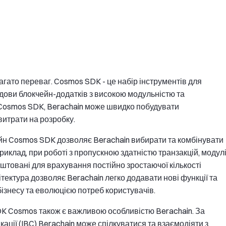
гато переваг. Cosmos SDK - це набір інструментів для
дови блокчейн-додатків з високою модульністю та
osmos SDK, Berachain може швидко побудувати
витрати на розробку.
н Cosmos SDK дозволяє Berachain вибирати та комбінувати
риклад, при роботі з пропускною здатністю транзакцій, модул
штовані для врахування постійно зростаючої кількості
ітектура дозволяє Berachain легко додавати нові функції та
ізнесу та еволюцією потреб користувачів.
K Cosmos також є важливою особливістю Berachain. За
ції (IBC) Berachain може спілкуватися та взаємодіяти з