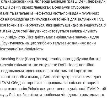
час кілька засновників, як перші анонімні гравці DeFi, пережили
перацій DeFi у різних ланцюгах. Вони були стурбовані
цюгами та загальним «ефектом міста-привида» публічних
ся на субсидії на стимулювання токенів для залучення TVL
емісія токенів вичерпується, ліквідність швидко зменшується. У
f Stake) для стейкінгу використовується велика кількість
чи ліквідністю. Ліквідність має вирішальне значення для
. Ґрунтуючись на цих глибоких галузевих знаннях, вони
єнтованої на ліквідність.
Smoking Bear (Bong Beras), неочікувано здобувши багато
х членів спільноти - це ентузіасти DeFi. Через постійне
и подальшими вдосконалені та підтримані, і прототип
нічної розробки команда Berachain зустрілася з командою
сті EVM. Обидві сторони співпрацювали і спільно створили
чи технологію Polaris для досягнення сумісності EVM. У той
нсусу PoL, щоб вирішити проблеми ліквідності громадського