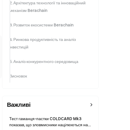
2. Архітектура технології та інноваційний
механізм Berachain
3. Розвиток екосистеми Berachain
4. Ринкова продуктивність та аналіз
інвестицій
5. Аналіз конкурентного середовища
Висновок
Важливі
Тест гаманця-пастки COLDCARD Mk3
показав, що зловмисники націлюються на