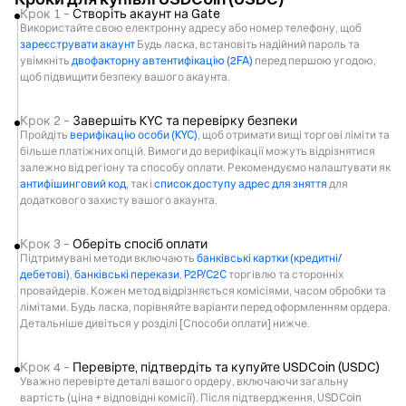
Крок 1 –
Створіть акаунт на Gate
Використайте свою електронну адресу або номер телефону, щоб
зареєструвати акаунт
Будь ласка, встановіть надійний пароль та
увімкніть
двофакторну автентифікацію (2FA)
перед першою угодою,
щоб підвищити безпеку вашого акаунта.
Крок 2 –
Завершіть KYC та перевірку безпеки
Пройдіть
верифікацію особи (KYC)
, щоб отримати вищі торгові ліміти та
більше платіжних опцій. Вимоги до верифікації можуть відрізнятися
залежно від регіону та способу оплати. Рекомендуємо налаштувати як
антифішинговий код
, так і
список доступу адрес для зняття
для
додаткового захисту вашого акаунта.
Крок 3 –
Оберіть спосіб оплати
Підтримувані методи включають
банківські картки (кредитні/
дебетові)
,
банківські перекази
,
P2P/C2C
торгівлю та сторонніх
провайдерів. Кожен метод відрізняється комісіями, часом обробки та
лімітами. Будь ласка, порівняйте варіанти перед оформленням ордера.
Детальніше дивіться у розділі [Способи оплати] нижче.
Крок 4 –
Перевірте, підтвердіть та купуйте USDCoin (USDC)
Уважно перевірте деталі вашого ордеру, включаючи загальну
вартість (ціна + відповідні комісії). Після підтвердження, USDCoin