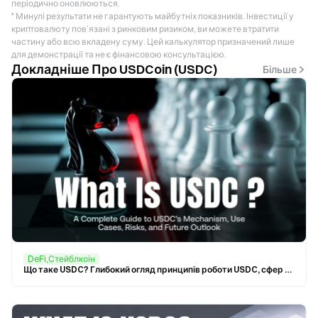
періодично оновлюються.
* Минулі результати не гарантують майбутніх показників. Інвестиції у
криптовалюту пов’язані з ринковим ризиком, ви можете втратити
частину або всю вкладену суму. Цей калькулятор призначений лише
для демонстрації та не є фінансовою консультацією.
Докладніше Про USDCoin (USDC)
Більше
DeFi,Стейблкоін
Що таке USDC? Глибокий огляд принципів роботи USDC, сфер застосування, ризиків і майбутніх перспектив