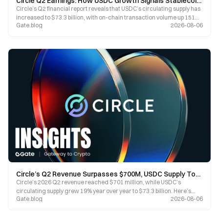
Circle Q2 Earnings: How USDC Growth Signals Stablecoins Becoming Global Financial Infrastructure
Circle’s Q2 financial report reveals that USDC’s circulating supply has
increased to $73.3 billion, with on-chain transaction volume up 151%
Gate.blog
2026-08-06
year-over-year.
Circle’s Q2 Revenue Surpasses $700M, USDC Supply Tops $73B: How Compliance Is Powering Growth?
Circle’s 2026 Q2 revenue reached $701 million, while USDC’s
circulating supply grew 19% year over year to $73.3 billion. Here’s
Gate.blog
2026-08-06
what it signals about the stablecoin market’s competitive landscape,
Circle’s regulatory edge, and the strategic importance of the Arc
mainnet.