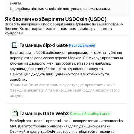
зняття.
Цілодобова підтримка клієнтів доступна кількома мовами.
Як безпечно зберігати USDCoin (USDC)
Виберіть найкращий спосіб зберігання відповідно до ваших потреб у
безпеці. Кожен варіант має різні компроміси між зручністю та
контролем.
Гаманець біржі Gate
Кастодіальний
Ваші активи на 100% забезпечені резервами, які можна публічно
перевірити за допомогою дерева Меркла. Gate керує приватними
ключами від вашого імені, що робить цей варіант найбільш
зручним для активної торгівлі та відновлення акаунта.
Найкраще підходить для:
щоденної торгівлі, стейкінгу та
заробітку
*
Примітка: Ви не маєте прямого доступу до приватних ключів.
Завжди вмикайте 2FA та антифішинговий код для захисту свого
акаунта.
Гаманець Gate Web3
Самостійне зберігання
Ви зберігаєте власні приватні ключі, використовуючи технологію
MPC (багатосторонні обчислення) для підвищеної безпеки.
Отримуйте доступ до DeFi-застосунків, обмінюйте токени та