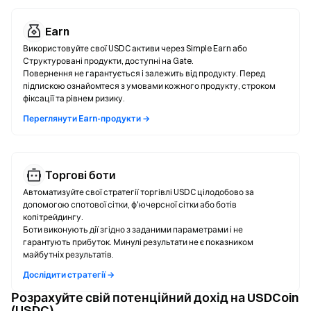
Earn
Використовуйте свої USDC активи через Simple Earn або
Структуровані продукти, доступні на Gate.
Повернення не гарантується і залежить від продукту. Перед
підпискою ознайомтеся з умовами кожного продукту, строком
фіксації та рівнем ризику.
Переглянути Earn-продукти →
Торгові боти
Автоматизуйте свої стратегії торгівлі USDC цілодобово за
допомогою спотової сітки, ф'ючерсної сітки або ботів
копітрейдингу.
Боти виконують дії згідно з заданими параметрами і не
гарантують прибуток. Минулі результати не є показником
майбутніх результатів.
Дослідити стратегії →
Розрахуйте свій потенційний дохід на USDCoin
(USDC)