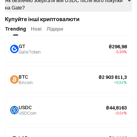
Як безпечно зберігати мій USDC після його покупки
на Gate?
Купуйте інші криптовалюти
Trending
Нові
Лідери
GT
₴296,98
GateToken
-0,30%
BTC
₴2 903 811,3
Bitcoin
+0,52%
USDC
₴44,8163
USDCoin
-0,01%