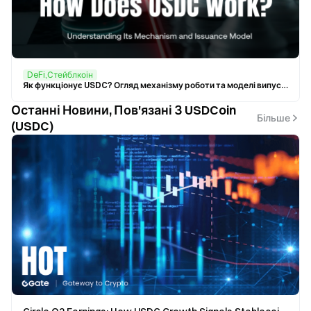
DeFi,Стейблкоін
Як функціонує USDC? Огляд механізму роботи та моделі випуску
Останні Новини, Пов'язані З USDCoin
Більше
(USDC)