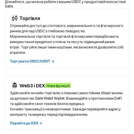
Дізнайтеся, що можна робити з вашим USDC у продуктовій екосистемі
Gate.
Торгівля
Отримайте доступ до спотового, маржинального та ф’ючерсного
ринків для пар USDC з глибокою ліквідністю.
Маржинальна торгівля та торгівля ф’ючерсами передбачають
використання кредитного плеча та несуть підвищений ризик
втрат. Торгуйте лише тими коштами, які ви можете дозволити собі
втратити.
Торгувати USDC/USDT →
Web3 і DEX
Нова функція
Здійснюйте ончейн-торгівлю з повним самостійним зберіганням
за допомогою Gate Web3 Wallet. Взаємодійте з протоколами DeFi
та здійснюйте своп токенів безпосередньо.
Ончейн-транзакції є незворотними. Завжди перевіряйте адресу
контракту та мережу перед підтвердженням.
Перейти до DEX →