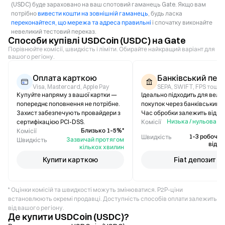
(USDC) буде зараховано на ваш спотовий гаманець Gate. Якщо вам
потрібно
вивести кошти на зовнішній гаманець
, будь ласка
переконайтеся, що мережа та адреса правильні
і спочатку виконайте
невеликий тестовий переказ.
Способи купівлі USDCoin (USDC) на Gate
Порівнюйте комісії, швидкість і ліміти. Обирайте найкращий варіант для
вашого регіону.
Оплата карткою
Банківський пер
Visa, Mastercard, Apple Pay
SEPA, SWIFT, FPS тощо.
Купуйте напряму з вашої картки —
Ідеально підходить для вели
попереднє поповнення не потрібне.
покупок через банківський п
Захист забезпечують провайдери з
Час обробки залежить від ба
Низька / нульова (
сертифікацією PCI-DSS.
Комісії
ві
Близько 1–5%*
Комісії
1–3 робочі д
Швидкість
Зазвичай протягом
Швидкість
відрі
кількох хвилин
Купити карткою
Fiat депозит
* Оцінки комісій та швидкості можуть змінюватися. P2P-ціни
встановлюють окремі продавці. Доступність способів оплати залежить
від вашого регіону.
Де купити USDCoin (USDC)?