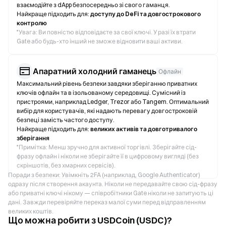
взаємодійте з dApp безпосередньо зі свого гаманця.
Найкраще підходить для:
доступу до DeFi та довгострокового
контролю
*
Увага: Ви повністю відповідаєте за свої ключі. У разі їх втрати
Gate або будь-хто інший не зможе відновити ваші активи.
Апаратний холодний гаманець
Офлайн
Максимальний рівень безпеки завдяки зберіганню приватних
ключів офлайн та в ізольованому середовищі. Сумісний із
пристроями, наприклад Ledger, Trezor або Tangem. Оптимальний
вибір для користувачів, які надають перевагу довгостроковій
безпеці замість частого доступу.
Найкраще підходить для:
великих активів та довготривалого
зберігання
*
Примітка: Менш зручно для активної торгівлі. Зберігайте сід-
фразу офлайн і ніколи не зберігайте її в цифровому вигляді (без
скріншотів, без хмарних сервісів).
Поради з безпеки: Увімкніть 2FA (наприклад, Google Authenticator)
одразу після створення акаунта. Ніколи не передавайте свою сід-фразу
або приватні ключі нікому — співробітники Gate ніколи не запитують ці
дані. Завжди перевіряйте переказ малої суми перед відправленням
великих коштів.
Що можна робити з USDCoin (USDC)?