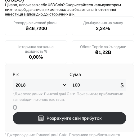
Цікаво, як показав себе USDCoin? Скористайтеся калькулятором
нижче, щоб дізнатися, як змінювалася б вартість гіпотетичної
інвестиції відповідно до історичних цін.
Рекордно високий рівень
Домінування на ринку
₴46,7200
2,34%
Історична загальна
Обсяг Торгів за 24 години
дохідність %
₴1,22B
0,00%
Рік
Сума
$
* Джерело даних: Ринкові дані Gate. Показники є приблизними
та періодично оновлюються.
0
Розрахуйте свій прибуток
* Джерело даних: Ринкові дані Gate. Показники є приблизними та