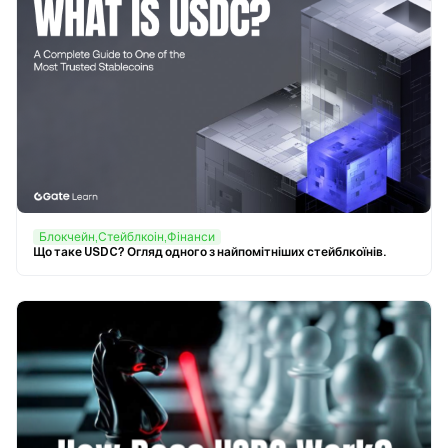
Блокчейн,Стейблкоін,Фінанси
Що таке USDC? Огляд одного з найпомітніших стейблкоїнів.