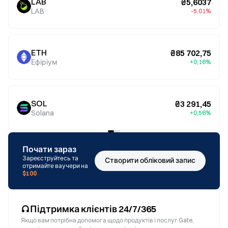
LAB
₴5,6037
LAB
-5,01%
ETH
₴85 702,75
Ефіріум
+0,16%
SOL
₴3 291,45
Solana
+0,56%
Почати зараз
Зареєструйтесь та
Створити обліковий запис
отримайте ваучери на
$100
Підтримка клієнтів 24/7/365
Якщо вам потрібна допомога щодо продуктів і послуг Gate,