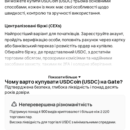
Ви можете купити USDCoin (USDC) трьома основними
способами, кожен із яких має свої особливості щодо
швидкості, контролю та зручності використання.
Централізовані біржі (CEXs)
Найпростіший варіант для початківців. Зареєструйте акаунт,
пройдіть верифікацію особи, поповніть рахунок через картку
або банківський переказ і розмістіть ордер на купівлю.
Обирайте біржу, де представлений USDC, з достатнім
торговим обсягом, прозорими комісіями та надійними
засобами захисту, такими як 2FA і холодне зберігання.
Криптогаманці
Чому варто купувати USDCoin (USDC) на Gate?
Для користувачів, які надають перевагу самостійному
Підтверджена безпека, глибока ліквідність і понад десять
років довіри.
зберіганню активів. Некостодіальні гаманці дозволяють
зберігати власні приватні ключі та здійснювати своп токенів
Неперевершена різноманітність
безпосередньо через інтерфейс гаманця. Деякі гаманці
також підтримують введення фіату, що дозволяє купувати
Підтримує понад 4 900 видів криптовалют і більше ніж 2 220
торгових пар.
USDC за допомогою кредитної картки, не звертаючись до
Висока ліквідність для торгівлі USDC з мінімальними спредами.
біржі. Завжди створюйте резервну копію сід-фрази та
перевіряйте адреси контрактів перед підтвердженням