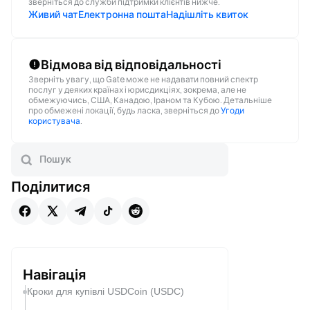
зверніться до служби підтримки клієнтів нижче.
Живий чат
Електронна пошта
Надішліть квиток
Відмова від відповідальності
Зверніть увагу, що Gate може не надавати повний спектр
послуг у деяких країнах і юрисдикціях, зокрема, але не
обмежуючись, США, Канадою, Іраном та Кубою. Детальніше
про обмежені локації, будь ласка, зверніться до
Угоди
користувача
.
Поділитися
Навігація
Кроки для купівлі USDCoin (USDC)