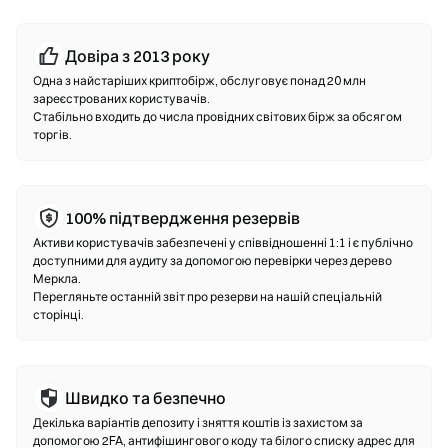
будь-якої транзакції.
Довіра з 2013 року
Децентралізовані біржі (DEX)
Одна з найстаріших криптобірж, обслуговує понад 20 млн
Торгуйте напряму з іншими користувачами без
зареєстрованих користувачів.
Стабільно входить до числа провідних світових бірж за обсягом
посередників. DEX використовує смарт-контракти для
торгів.
здійснення свопів на блокчейні—реєстрація чи
підтвердження особи не потрібні. Під’єднайте сумісний
гаманець, оберіть пару токенів, встановіть допустимий
рівень прослизання і підтвердіть своп. Зверніть увагу,
100% підтвердження резервів
стягується комісія за газ, а ціни можуть відрізнятися від
Активи користувачів забезпечені у співвідношенні 1:1 і є публічно
централізованих ринків через глибину ліквідності. Більшість
доступними для аудиту за допомогою перевірки через дерево
операцій на DEX відбувається на ланцюгах, сумісних з EVM,
Меркла.
таких як Ethereum, BNB Chain та Polygon.
Перегляньте останній звіт про резерви на нашій спеціальній
сторінці.
Швидко та безпечно
Декілька варіантів депозиту і зняття коштів із захистом за
допомогою 2FA, антифішингового коду та білого списку адрес для