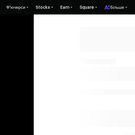
Ф'ючерси
Stocks
Earn
Square
Більше