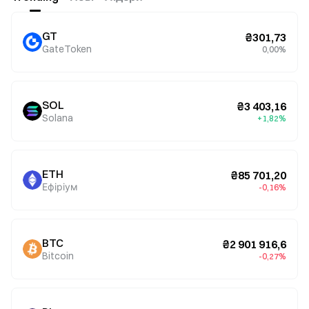
GT
₴301,73
GateToken
0,00%
SOL
₴3 403,16
Solana
+1,82%
ETH
₴85 701,20
Ефіріум
-0,16%
BTC
₴2 901 916,6
Bitcoin
-0,27%