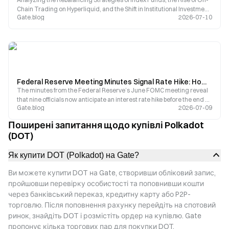
Chain Trading on Hyperliquid, and the Shift in Institutional Investment
Gate.blog
2026-07-10
Trends
Federal Reserve Meeting Minutes Signal Rate Hike: How Will Support from 9 Members Reshape the Crypto Market Narrative?
The minutes from the Federal Reserve’s June FOMC meeting reveal
that nine officials now anticipate an interest rate hike before the end of
Gate.blog
2026-07-09
2026, compared to zero in March. The median value in the dot plot
jumped from 3.4% to 3.8%.
Поширені запитання щодо купівлі Polkadot
(DOT)
Як купити DOT (Polkadot) на Gate?
Ви можете купити DOT на Gate, створивши обліковий запис,
пройшовши перевірку особистості та поповнивши кошти
через банківський переказ, кредитну карту або P2P-
торговлю. Після поповнення рахунку перейдіть на спотовий
ринок, знайдіть DOT і розмістіть ордер на купівлю. Gate
пропонує кілька торгових пар для покупки DOT.