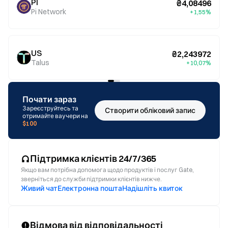
PI
₴4,08496
Pi Network
+1,55%
US
₴2,243972
Talus
+10,07%
Почати зараз
Зареєструйтесь та
Створити обліковий запис
отримайте ваучери на
$100
Підтримка клієнтів 24/7/365
Якщо вам потрібна допомога щодо продуктів і послуг Gate,
зверніться до служби підтримки клієнтів нижче.
Живий чат
Електронна пошта
Надішліть квиток
Відмова від відповідальності