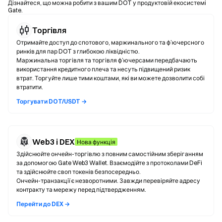
Дізнайтеся, що можна робити з вашим DOT у продуктовій екосистемі
Gate.
Торгівля
Отримайте доступ до спотового, маржинального та ф’ючерсного
ринків для пар DOT з глибокою ліквідністю.
Маржинальна торгівля та торгівля ф’ючерсами передбачають
використання кредитного плеча та несуть підвищений ризик
втрат. Торгуйте лише тими коштами, які ви можете дозволити собі
втратити.
Торгувати DOT/USDT →
Web3 і DEX
Нова функція
Здійснюйте ончейн-торгівлю з повним самостійним зберіганням
за допомогою Gate Web3 Wallet. Взаємодійте з протоколами DeFi
та здійснюйте своп токенів безпосередньо.
Ончейн-транзакції є незворотними. Завжди перевіряйте адресу
контракту та мережу перед підтвердженням.
Перейти до DEX →