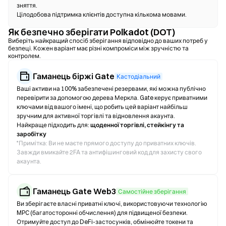
зняття.
Цілодобова підтримка клієнтів доступна кількома мовами.
Як безпечно зберігати Polkadot (DOT)
Виберіть найкращий спосіб зберігання відповідно до ваших потреб у
безпеці. Кожен варіант має різні компроміси між зручністю та
контролем.
Гаманець біржі Gate
Кастодіальний
Ваші активи на 100% забезпечені резервами, які можна публічно
перевірити за допомогою дерева Меркла. Gate керує приватними
ключами від вашого імені, що робить цей варіант найбільш
зручним для активної торгівлі та відновлення акаунта.
Найкраще підходить для:
щоденної торгівлі, стейкінгу та
заробітку
*
Примітка: Ви не маєте прямого доступу до приватних ключів.
Завжди вмикайте 2FA та антифішинговий код для захисту свого
акаунта.
Гаманець Gate Web3
Самостійне зберігання
Ви зберігаєте власні приватні ключі, використовуючи технологію
MPC (багатосторонні обчислення) для підвищеної безпеки.
Отримуйте доступ до DeFi-застосунків, обмінюйте токени та