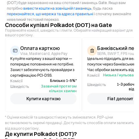
(DOT) буде зараховано на ваш спотовий гаманець Gate. Якщо вам
потрібно
вивести кошти на зовнішній гаманець
, будь ласка
переконайтеся, що мережа та адреса правильні
і спочатку виконайте
невеликий тестовий переказ.
Способи купівлі Polkadot (DOT) на Gate
Порівнюйте комісії, швидкість і ліміти. Обирайте найкращий варіант для
вашого регіону.
Оплата карткою
Банківський пер
Visa, Mastercard, Apple Pay
SEPA, SWIFT, FPS тощо.
Купуйте напряму з вашої картки —
Ідеально підходить для вели
попереднє поповнення не потрібне.
покупок через банківський п
Захист забезпечують провайдери з
Час обробки залежить від ба
Низька / нульова (
сертифікацією PCI-DSS.
Комісії
ві
Близько 1–5%*
Комісії
1–3 робочі д
Швидкість
Зазвичай протягом
Швидкість
відрі
кількох хвилин
Купити карткою
Fiat депозит
* Оцінки комісій та швидкості можуть змінюватися. P2P-ціни
встановлюють окремі продавці. Доступність способів оплати залежить
від вашого регіону.
Де купити Polkadot (DOT)?