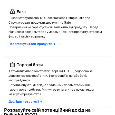
Earn
Використовуйте свої DOT активи через Simple Earn або
Структуровані продукти, доступні на Gate.
Повернення не гарантується і залежить від продукту. Перед
підпискою ознайомтеся з умовами кожного продукту, строком
фіксації та рівнем ризику.
Переглянути Earn-продукти →
Торгові боти
Автоматизуйте свої стратегії торгівлі DOT цілодобово за
допомогою спотової сітки, ф'ючерсної сітки або ботів
копітрейдингу.
Боти виконують дії згідно з заданими параметрами і не
гарантують прибуток. Минулі результати не є показником
майбутніх результатів.
Дослідити стратегії →
Розрахуйте свій потенційний дохід на
Polkadot (DOT)