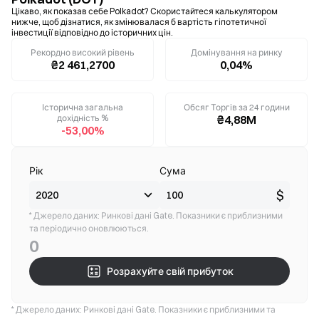
Цікаво, як показав себе Polkadot? Скористайтеся калькулятором
нижче, щоб дізнатися, як змінювалася б вартість гіпотетичної
інвестиції відповідно до історичних цін.
Рекордно високий рівень
Домінування на ринку
₴2 461,2700
0,04%
Історична загальна
Обсяг Торгів за 24 години
дохідність %
₴4,88M
-53,00%
Рік
Сума
$
* Джерело даних: Ринкові дані Gate. Показники є приблизними
та періодично оновлюються.
0
Розрахуйте свій прибуток
* Джерело даних: Ринкові дані Gate. Показники є приблизними та