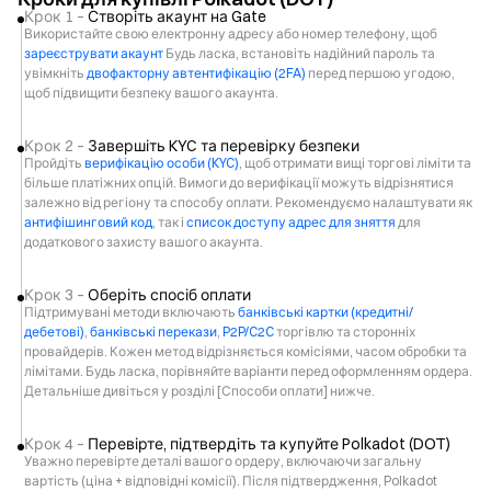
Крок 1 –
Створіть акаунт на Gate
Використайте свою електронну адресу або номер телефону, щоб
зареєструвати акаунт
Будь ласка, встановіть надійний пароль та
увімкніть
двофакторну автентифікацію (2FA)
перед першою угодою,
щоб підвищити безпеку вашого акаунта.
Крок 2 –
Завершіть KYC та перевірку безпеки
Пройдіть
верифікацію особи (KYC)
, щоб отримати вищі торгові ліміти та
більше платіжних опцій. Вимоги до верифікації можуть відрізнятися
залежно від регіону та способу оплати. Рекомендуємо налаштувати як
антифішинговий код
, так і
список доступу адрес для зняття
для
додаткового захисту вашого акаунта.
Крок 3 –
Оберіть спосіб оплати
Підтримувані методи включають
банківські картки (кредитні/
дебетові)
,
банківські перекази
,
P2P/C2C
торгівлю та сторонніх
провайдерів. Кожен метод відрізняється комісіями, часом обробки та
лімітами. Будь ласка, порівняйте варіанти перед оформленням ордера.
Детальніше дивіться у розділі [Способи оплати] нижче.
Крок 4 –
Перевірте, підтвердіть та купуйте Polkadot (DOT)
Уважно перевірте деталі вашого ордеру, включаючи загальну
вартість (ціна + відповідні комісії). Після підтвердження, Polkadot