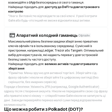
взаємодійте з dApp безпосередньо зі свого гаманця.
Найкраще підходить для:
доступу до DeFi та довгострокового
контролю
*
Увага: Ви повністю відповідаєте за свої ключі. У разі їх втрати
Gate або будь-хто інший не зможе відновити ваші активи.
Апаратний холодний гаманець
Офлайн
Максимальний рівень безпеки завдяки зберіганню приватних
ключів офлайн та в ізольованому середовищі. Сумісний із
пристроями, наприклад Ledger, Trezor або Tangem. Оптимальний
вибір для користувачів, які надають перевагу довгостроковій
безпеці замість частого доступу.
Найкраще підходить для:
великих активів та довготривалого
зберігання
*
Примітка: Менш зручно для активної торгівлі. Зберігайте сід-
фразу офлайн і ніколи не зберігайте її в цифровому вигляді (без
скріншотів, без хмарних сервісів).
Поради з безпеки: Увімкніть 2FA (наприклад, Google Authenticator)
одразу після створення акаунта. Ніколи не передавайте свою сід-фразу
або приватні ключі нікому — співробітники Gate ніколи не запитують ці
дані. Завжди перевіряйте переказ малої суми перед відправленням
великих коштів.
Що можна робити з Polkadot (DOT)?