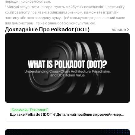
періодично оновлюються.
* Минулі результати не гарантують майбутніх показників. Інвестиції у
криптовалюту пов’язані з ринковим ризиком, ви можете втратити
частину або всю вкладену суму. Цей калькулятор призначений лише
для демонстрації та не є фінансовою консультацією.
Докладніше Про Polkadot (DOT)
Більше
Блокчейн,Технології
Що таке Polkadot (DOT)? Детальний посібник з кросчейн-мереж, парачейнів і вартості токена DOT