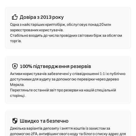
будь-якої транзакції.
Довіра з 2013 року
Децентралізовані біржі (DEX)
Одна з найстаріших криптобірж, обслуговує понад 20 млн
Торгуйте напряму з іншими користувачами без
зареєстрованих користувачів.
Стабільно входить до числа провідних світових бірж за обсягом
посередників. DEX використовує смарт-контракти для
торгів.
здійснення свопів на блокчейні—реєстрація чи
підтвердження особи не потрібні. Під’єднайте сумісний
гаманець, оберіть пару токенів, встановіть допустимий
рівень прослизання і підтвердіть своп. Зверніть увагу,
100% підтвердження резервів
стягується комісія за газ, а ціни можуть відрізнятися від
Активи користувачів забезпечені у співвідношенні 1:1 і є публічно
централізованих ринків через глибину ліквідності. Більшість
доступними для аудиту за допомогою перевірки через дерево
операцій на DEX відбувається на ланцюгах, сумісних з EVM,
Меркла.
таких як Ethereum, BNB Chain та Polygon.
Перегляньте останній звіт про резерви на нашій спеціальній
сторінці.
Швидко та безпечно
Декілька варіантів депозиту і зняття коштів із захистом за
допомогою 2FA, антифішингового коду та білого списку адрес для