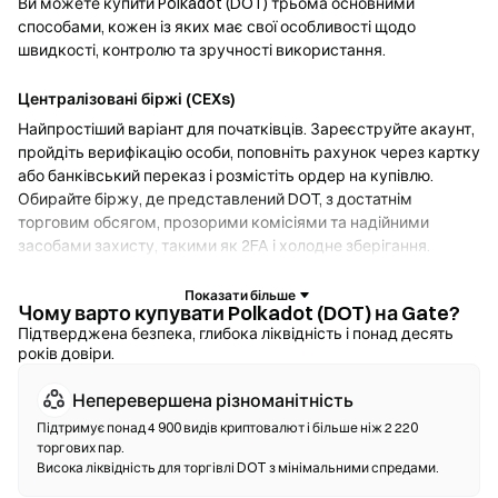
Ви можете купити Polkadot (DOT) трьома основними
способами, кожен із яких має свої особливості щодо
швидкості, контролю та зручності використання.
Централізовані біржі (CEXs)
Найпростіший варіант для початківців. Зареєструйте акаунт,
пройдіть верифікацію особи, поповніть рахунок через картку
або банківський переказ і розмістіть ордер на купівлю.
Обирайте біржу, де представлений DOT, з достатнім
торговим обсягом, прозорими комісіями та надійними
засобами захисту, такими як 2FA і холодне зберігання.
Криптогаманці
Чому варто купувати Polkadot (DOT) на Gate?
Для користувачів, які надають перевагу самостійному
Підтверджена безпека, глибока ліквідність і понад десять
років довіри.
зберіганню активів. Некостодіальні гаманці дозволяють
зберігати власні приватні ключі та здійснювати своп токенів
Неперевершена різноманітність
безпосередньо через інтерфейс гаманця. Деякі гаманці
також підтримують введення фіату, що дозволяє купувати
Підтримує понад 4 900 видів криптовалют і більше ніж 2 220
торгових пар.
DOT за допомогою кредитної картки, не звертаючись до
Висока ліквідність для торгівлі DOT з мінімальними спредами.
біржі. Завжди створюйте резервну копію сід-фрази та
перевіряйте адреси контрактів перед підтвердженням