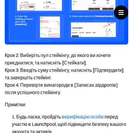
Крок 2: Виберіть пул стейкінгу, до якого ви хочете
приєднатися, та натисніть
[Стейкати]
.
Крок 3: Введіть суму стейкінгу, натисніть
[Підтвердити]
та завершіть стейкінг.
Крок 4: Перевірте винагороди в [Записах аірдропів]
після успішного стейкінгу.
Примітки:
Будь ласка, пройдіть
верифікацію особи
перед
участю в Launchpool, щоб підвищити безпеку вашого
акаунта та активів.