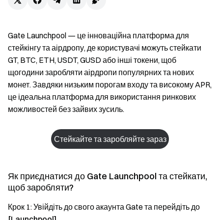
Gate Launchpool — це інноваційна платформа для
стейкінгу та аірдропу, де користувачі можуть стейкати
GT, BTC, ETH, USDT, GUSD або інші токени, щоб
щогодини заробляти аірдропи популярних та нових
монет. Завдяки низьким порогам входу та високому APR,
це ідеальна платформа для використання ринкових
можливостей без зайвих зусиль.
Стейкайте та заробляйте зараз
Як приєднатися до Gate Launchpool та стейкати,
щоб заробляти?
Крок 1: Увійдіть до свого акаунта Gate та перейдіть до
[Launchpool]
.