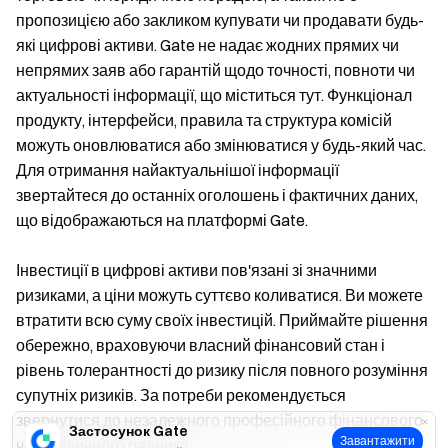
пропозицією або закликом купувати чи продавати будь-
які цифрові активи. Gate не надає жодних прямих чи
непрямих заяв або гарантій щодо точності, повноти чи
актуальності інформації, що міститься тут. Функціонал
продукту, інтерфейси, правила та структура комісій
можуть оновлюватися або змінюватися у будь-який час.
Для отримання найактуальнішої інформації
звертайтеся до останніх оголошень і фактичних даних,
що відображаються на платформі Gate.
Інвестиції в цифрові активи пов'язані зі значними
ризиками, а ціни можуть суттєво коливатися. Ви можете
втратити всю суму своїх інвестицій. Приймайте рішення
обережно, враховуючи власний фінансовий стан і
рівень толерантності до ризику після повного розуміння
супутніх ризиків. За потреби рекомендується
звернутися до незалежного професійного фінансового
Застосунок Gate
Завантажити
чи юридичного радника.