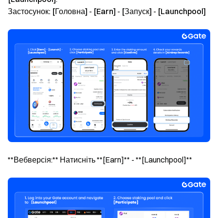
Застосунок:
[Головна]
-
[Earn]
-
[Запуск]
-
[Launchpool]
**Вебверсія:** Натисніть **[Earn]** - **[Launchpool]**