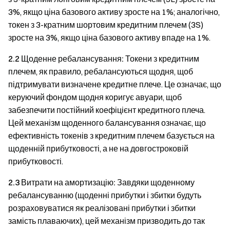
3%, якщо ціна базового активу зросте на 1%; аналогічно,
токен з 3-кратним шортовим кредитним плечем (3S)
зросте на 3%, якщо ціна базового активу впаде на 1%.
2.2 Щоденне ребалансування:
Токени з кредитним
плечем, як правило, ребалансуються щодня, щоб
підтримувати визначене кредитне плече. Це означає, що
керуючий фондом щодня коригує авуари, щоб
забезпечити постійний коефіцієнт кредитного плеча.
Цей механізм щоденного балансування означає, що
ефективність токенів з кредитним плечем базується на
щоденній прибутковості, а не на довгостроковій
прибутковості.
2.3 Витрати на амортизацію:
Завдяки щоденному
ребалансуванню (щоденні прибутки і збитки будуть
розраховуватися як реалізовані прибутки і збитки
замість плаваючих), цей механізм призводить до так