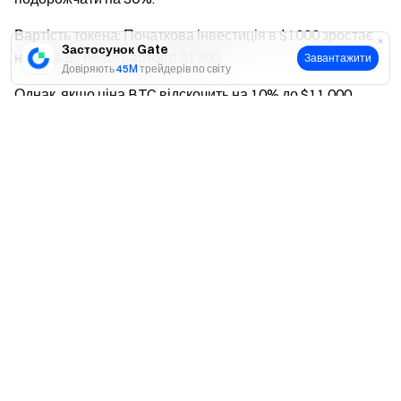
Вартість токена: Початкова інвестиція в $1000 зростає
Застосунок Gate
на 30% до нової вартості $1300.
Завантажити
Довіряють
45M
трейдерів по світу
Однак, якщо ціна BTC відскочить на 10% до $11 000,
показники BTC3S будуть наступними:
Так
Ні
BTC зростає на 10%: Базовий актив зростає на 10%.
Шортове кредитне плече 3x: Оскільки це токен з 3-
кратним шортовим кредитним плечем, токен повинен
впасти на 30%.
Вартість токена: Початкова інвестиція в $1000 падає на
30% до нової вартості $700.
3.Токени з кредитним плечем