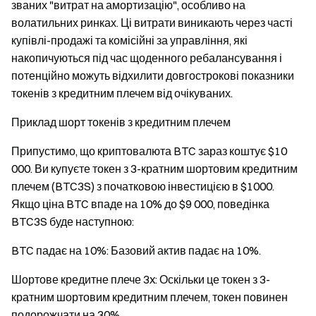
званих "витрат на амортизацію", особливо на
волатильних ринках. Ці витрати виникають через часті
купівлі-продажі та комісійні за управління, які
накопичуються під час щоденного ребалансування і
потенційно можуть відхилити довгострокові показники
токенів з кредитним плечем від очікуваних.
Приклад шорт токенів з кредитним плечем
Припустимо, що криптовалюта BTC зараз коштує $10
000. Ви купуєте токен з 3-кратним шортовим кредитним
плечем (BTC3S) з початковою інвестицією в $1000.
Якщо ціна BTC впаде на 10% до $9 000, поведінка
BTC3S буде наступною:
BTC падає на 10%: Базовий актив падає на 10%.
Шортове кредитне плече 3x: Оскільки це токен з 3-
кратним шортовим кредитним плечем, токен повинен
подорожчати на 30%.