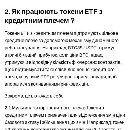
2. Як працюють токени ETF з
кредитним плечем？
Токени ETF з кредитним плечем підтримують цільове
кредитне плече за допомогою механізму динамічного
ребалансування. Наприклад, BTC3S-USDT отримує
втричі більший прибуток, коли ціна BTC падає,
утримуючи відповідну кількість ф'ючерсних контрактів.
Щоб підтримувати таке співвідношення кредитного
плеча, керуючий ETF регулярно коригує авуари, щоб
впоратися з коливаннями ринкових цін.
Зокрема, це включає в себе:
2.1 Мультиплікатор кредитного плеча:
Токени з
кредитним плечем призначені для відстеження змін ціни
базового активу і збільшення цих змін. Наприклад, токен
з 3-кратним лонговим кредитним плечем (3L) зросте на