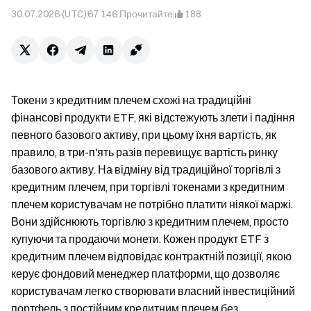
30.07.2026 (UTC)
67 146
Прочитайте
188
Токени з кредитним плечем схожі на традиційні
фінансові продукти ETF, які відстежують злети і падіння
певного базового активу, при цьому їхня вартість, як
правило, в три-п'ять разів перевищує вартість ринку
базового активу. На відміну від традиційної торгівлі з
кредитним плечем, при торгівлі токенами з кредитним
плечем користувачам не потрібно платити ніякої маржі.
Вони здійснюють торгівлю з кредитним плечем, просто
купуючи та продаючи монети. Кожен продукт ETF з
кредитним плечем відповідає контрактній позиції, якою
керує фондовий менеджер платформи, що дозволяє
користувачам легко створювати власний інвестиційний
портфель з постійним кредитним плечем без