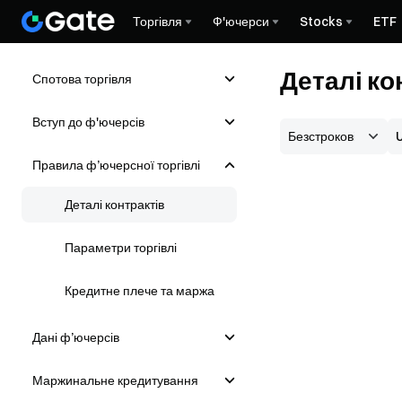
Торгівля
Ф'ючерси
Stocks
ETF
Деталі к
Спотова торгівля
Вступ до ф'ючерсів
Правила ф’ючерсної торгівлі
Деталі контрактів
Параметри торгівлі
Кредитне плече та маржа
Дані ф’ючерсів
Маржинальне кредитування