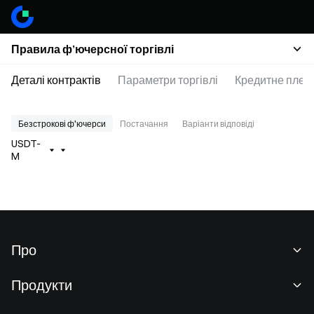
Правила ф’ючерсної торгівлі
Деталі контрактів
Параметри торгівлі
Кредитне плеч
Безстрокові ф'ючерси
Постачання
Варіанти відповіді
USDT-
M
Про
Про нас
Продукти
Кар'єра
P2P