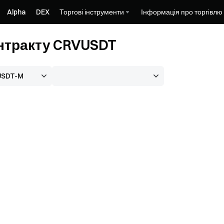
Alpha
DEX
Торгові інструменти
Інформація про торгівлю
онтракту CRVUSDT