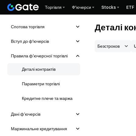
Торгівля
Ф'ючерси
Stocks
ETF
Деталі к
Спотова торгівля
Вступ до ф'ючерсів
Правила ф’ючерсної торгівлі
Деталі контрактів
Параметри торгівлі
Кредитне плече та маржа
Дані ф’ючерсів
Маржинальне кредитування