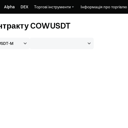
Alpha
DEX
Торгові інструменти
Інформація про торгівлю
онтракту COWUSDT