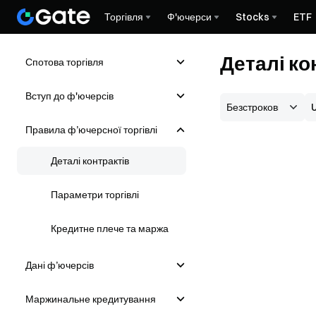
Торгівля
Ф'ючерси
Stocks
ETF
Деталі к
Спотова торгівля
Вступ до ф'ючерсів
Правила ф’ючерсної торгівлі
Деталі контрактів
Параметри торгівлі
Кредитне плече та маржа
Дані ф’ючерсів
Маржинальне кредитування