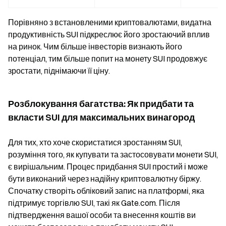
Порівняно з встановленими криптовалютами, видатна
продуктивність SUI підкреслює його зростаючий вплив
на ринок. Чим більше інвесторів визнають його
потенціал, тим більше попит на монету SUI продовжує
зростати, піднімаючи її ціну.
Розблокування багатства: Як придбати та
вкласти SUI для максимальних винагород
Для тих, хто хоче скористатися зростанням SUI,
розуміння того, як купувати та застосовувати монети SUI,
є вирішальним. Процес придбання SUI простий і може
бути виконаний через надійну криптовалютну біржу.
Спочатку створіть обліковий запис на платформі, яка
підтримує торгівлю SUI, такі як Gate.com. Після
підтвердження вашої особи та внесення коштів ви