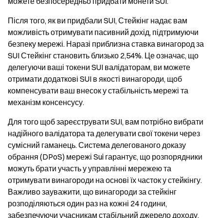
можете безпосередньо придбати монети SUI.
Після того, як ви придбали SUI, Стейкінг надає вам
можливість отримувати пасивний дохід, підтримуючи
безпеку мережі. Наразі приблизна ставка винагород за
SUI Стейкінг становить близько 2,54%. Це означає, що
делегуючи ваші токени SUI валідаторам, ви можете
отримати додаткові SUI в якості винагороди, щоб
компенсувати ваш внесок у стабільність мережі та
механізм консенсусу.
Для того щоб зареєструвати SUI, вам потрібно вибрати
надійного валідатора та делегувати свої токени через
сумісний гаманець. Система делегованого доказу
обрання (DPoS) мережі Sui гарантує, що розпорядники
можуть брати участь у управлінні мережею та
отримувати винагороди на основі їх часток у стейкінгу.
Важливо зауважити, що винагороди за стейкінг
розподіляються один раз на кожні 24 години,
забезпечуючи учасникам стабільний джерело доходу.