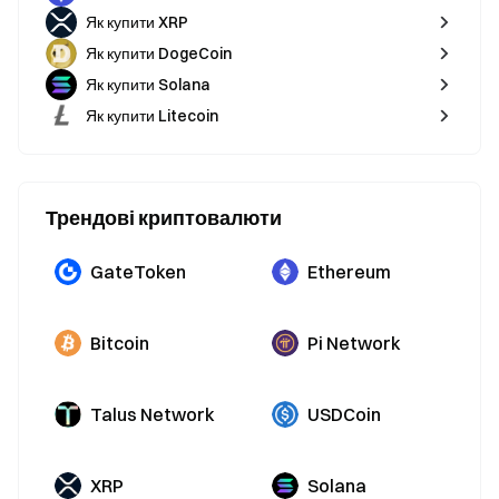
Як купити XRP
Як купити DogeCoin
Як купити Solana
Як купити Litecoin
Трендові криптовалюти
GateToken
Ethereum
Bitcoin
Pi Network
Talus Network
USDCoin
XRP
Solana