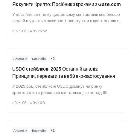
Як купити Крипто: Посібник з кроками з Gate.com
У постійно змінному цифровому світі активів все більше
людей шукають можливості інвестувати в криптовалюти.
Якщо ви шукали "як купити крипто", Gate.com пропонує
2025-08-14 05:20:52
безпечну, зручну платформу, яка робить вступ на ринок
криптовалют простим та безпечним. Ця стаття проведе
вас через поетапний процес закупівлі криптовалют,
підкреслюючи унікальні переваги використання
Gate.com.
+
2
Альткоіни
Блокчейн
USDC стейблкоїн 2025 Останній аналіз:
Принципи, переваги та веб3 еко-застосування
У 2025 році стейблкоїн USDC домінує на ринку
криптовалют з ринковою капіталізацією понад 60
мільярдів USD. Як міст, що з'єднує традиційну фінансову
2025-08-14 05:10:31
сферу та цифрову економіку, як працює USDC? Які
переваги він має порівняно з іншими стейблкоїнами? У
веб-екосистемі Web3, наскільки широке застосування у
USDC? Ця стаття розгляне поточний стан, переваги та
ключову роль USDC у майбутньому цифрових фінансів.
+
2
Альткоіни
Блокчейн