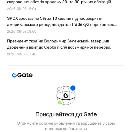
скорочення обсягів продажу 20- та 30-річних облігацій
2026-08-08 18:04
SPCX зростає на 5% за 10 хвилин під час закриття
американського ринку; ліквідатор tradexyz перехоплює
контроль
2026-08-08 18:00
Президент України Володимир Зеленський завершив
дводенний візит до Сербії після восьмирічної перерви.
2026-08-08 17:40
Приєднайтеся до Gate
Отримуйте останні оновлення та вирушайте у свою
подорож до багатства