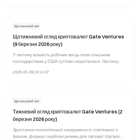
геополітичної невизначеності на Близькому Сході та
зазначив, що Fed залишається залежним від даних і
відкритим до коригування політики.
Щотижневий звіт
Щотижневий огляд криптовалют Gate Ventures
(9 березня 2026 року)
У лютому кількість робочих місць поза сільським
господарством у США суттєво скоротилася. Частину
цього зниження пояснюють статистичними
2026-03-09 16:14:07
викривленнями та тимчасовими зовнішніми чинниками.
Щотижневий звіт
Тижневий огляд криптовалют Gate Ventures (2
березня 2026 року)
Зростання геополітичної напруженості, пов’язаної з
Іраном, формує серйозні ризики для світової торгівлі.