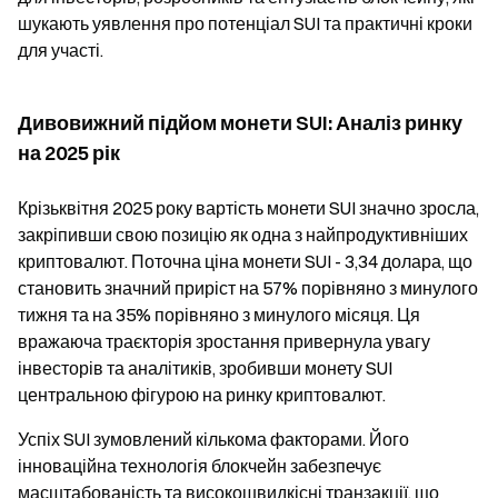
шукають уявлення про потенціал SUI та практичні кроки
для участі.
Дивовижний підйом монети SUI: Аналіз ринку
на 2025 рік
Крізьквітня 2025 року вартість монети SUI значно зросла,
закріпивши свою позицію як одна з найпродуктивніших
криптовалют. Поточна ціна монети SUI - 3,34 долара, що
становить значний приріст на 57% порівняно з минулого
тижня та на 35% порівняно з минулого місяця. Ця
вражаюча траєкторія зростання привернула увагу
інвесторів та аналітиків, зробивши монету SUI
центральною фігурою на ринку криптовалют.
Успіх SUI зумовлений кількома факторами. Його
інноваційна технологія блокчейн забезпечує
масштабованість та високошвидкісні транзакції, що