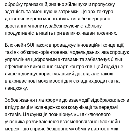
обробку транзакцій, значно збільшуючи пропускну
здатність та зменшуючи затримки. Ця архітектура
дозволяє мережі масштабуватися безперервно зі
зростанням попиту, забезпечуючи стабільну
продуктивність навіть при великих навантаженнях.
Блокчейн SUI також впроваджує інноваційні концепції,
такі як 'об'єктно-орієнтована' модель даних, яка спрощує
управління цифровими активами та забезпечує більш
ефективне виконання смарт-контрактів. Цей підхід не
лише підвищує користувацький досвід, але також
відкриває нові можливості для складних додатків на
ланцюжку.
Зобов'язання платформи до взаємодії відображається в
її підтримці міжланцюжкової комунікації та передачі
активів. Ця функція позиціонує SUI як ключового
учасника розвиваючоїся взаємопов'язаної блокчейн-
мережі, що сприяє безшовному обміну вартості між