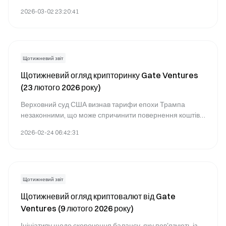
Серед потенційних наслідків — перебої в ланцюгах
2026-03-02 23:20:41
постачань, зростання цін на сировину та зміни у
глобальному розподілі капіталу.
Щотижневий звіт
Щотижневий огляд крипторинку Gate Ventures
(23 лютого 2026 року)
Верховний суд США визнав тарифи епохи Трампа
незаконними, що може спричинити повернення коштів і
короткострокове зростання номінального економічного
2026-02-24 06:42:31
розвитку.
Щотижневий звіт
Щотижневий огляд криптовалют від Gate
Ventures (9 лютого 2026 року)
Ініціативу щодо скорочення балансу, яку пов'язують із