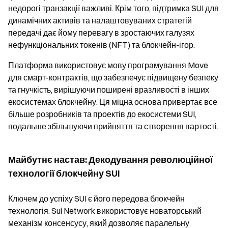
недорогі транзакції важливі. Крім того, підтримка SUI для
динамічних активів та налаштовуваних стратегій
передачі дає йому перевагу в зростаючих галузях
нефункціональних токенів (NFT) та блокчейн-ігор.
Платформа використовує мову програмування Move
для смарт-контрактів, що забезпечує підвищену безпеку
та гнучкість, вирішуючи поширені вразливості в інших
екосистемах блокчейну. Ця міцна основа привертає все
більше розробників та проектів до екосистеми SUI,
подальше збільшуючи прийняття та створення вартості.
Майбутнє настав: Декодування революційної
технології блокчейну SUI
Ключем до успіху SUI є його передова блокчейн
технологія. Sui Network використовує новаторський
механізм консенсусу, який дозволяє паралельну