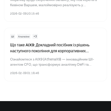
Кевіном Варшем, малоймовірно реалізують у
найближчий час, проте можливості для її впровадження
2026-02-09 20:15:46
зберігаються у середньо- та довгостроковій перспективі.
+
3
ШІ
Альткоіни
Що таке AIX9: Докладний посібник із рішень
наступного покоління для корпоративних
обчислювальних систем
Ознайомтеся з AIX9 (AthenaX9) — інноваційним ШІ-
агентом CFO, що трансформує аналітику DeFi та
фінансову інтелектуальну підтримку для інституцій.
2026-02-09 01:18:46
Дізнайтеся про актуальні дані блокчейна, динаміку
ринку та можливості торгівлі на Gate.