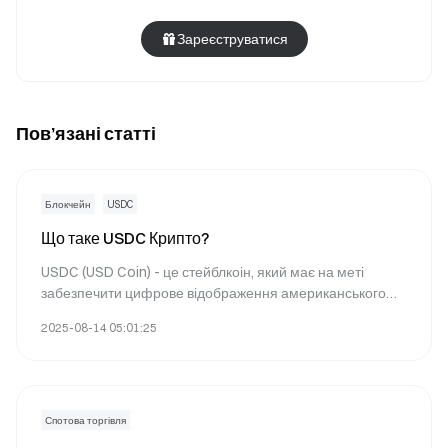
Зареєструватися
Пов’язані статті
Блокчейн
USDC
Що таке USDC Крипто?
USDC (USD Coin) - це стейблкоін, який має на меті
забезпечити цифрове відображення американського
долара, пропонуючи стабільність та надійність в
2025-08-14 05:01:25
нестабільному світі криптовалют. Він призначений для
підтримки стабільної прив'язки 1:1 до американського
долара, що робить його популярним вибором для
трейдерів та інвесторів, які прагнуть зменшити
волатильність на Gate.com.
Спотова торгівля