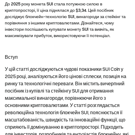
До 2025 року монета SUI стала потужною силою в
криптопросторі, її ціна піднялася до $3,34. Цей посібник
досліджує блокчейн-технологію SUI, винагороди за стейкінг та
порівняння з іншими криптовалютами. Дізнайтеся, чому
інвестори поспішають купувати монету SUI та вивчіть, як
максимізувати прибуток, використовуючи її потенціал.
Вступ
У цій статті досліджуються чудові показники SUI Coin у
2025 році, аналізуються його цінові сплески, позиція на
ринку та технологічні переваги. Він містить вичерпний
посібник із купівлі та стейкінгу SUI для отримання
максимальної винагороди, порівнюючи його з
основними криптовалютами. У статті розглядається
революційна технологія блокчейн SUI, пояснюється її
масштабованість, швидкість та інноваційні функції, що
сприяють її домінуванню в криптопросторі. Підходить
для інвесторів, розробників та ентузіастів блокчейну, які