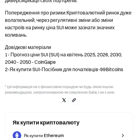
диверсифікації своїх портфелів.
Попередження про ризики:
Криптовалютний ринок дуже
волатильний; через регулятивні зміни або зміни
настроїв на ринку ціна SUI може зазнати значних
коливань.
Довідкові матеріали
1- Прогноз ціни SUI (SUI) на квітень 2025, 2026, 2030,
2040 - 2050 - CoinGape
2-Як купити SUI-Посібник для початківців-99Bitcoins
* Ця інформація не є фінансовою порадою чи будь-якою іншою
рекомендацією, запропонованою чи схваленою Gate, і не є нею.
Як купити криптовалюту
Як купити Ethereum