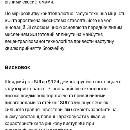
різними екосистемами.
По мірі розвитку криптовалютної галузі технічна міцність
SUI та зростаюча екосистема ставлять його на чолі
інновацій. Зі своєю міцною основою та передбачливим
мисленням SUI готовий вплинути на майбутнє
децентралізованої технології та привести наступну
хвилю прийняття блокчейну.
Висновок
Швидкий ріст SUI до $3.34 демонструє його потенціал в
галузі криптовалют. З інноваційною технологією,
високошвидкісною торгівлею та привабливими
винагородами за стейкінг SUI позиціонує себе як
сильного гравця. Інвестори, які бажають заробити на
цьому зростанні, повинні враховувати унікальні
характеристики та ринкову виступ SUI при