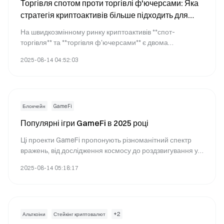
Торгівля спотом проти торгівлі ф'ючерсами: Яка
стратегія криптоактивів більше підходить для
вас?
На швидкозмінному ринку криптоактивів **спот-
торгівля** та **торгівля ф'ючерсами** є двома
найпопулярнішими методами торгівлі. Кожен з них має
2025-08-14 04:52:03
власні переваги, ризики та стратегії застосування. Тому
розуміння відмінностей між ними та вибір методу
торгівлі, який найкраще відповідає вашим цілям та
рівню ризику, є вирішальним для інвесторів.
Блокчейн
GameFi
Популярні ігри GameFi в 2025 році
Ці проекти GameFi пропонують різноманітний спектр
вражень, від дослідження космосу до роздзвигування у
підземеллях, і надають гравцям можливість заробляти
2025-08-14 05:18:17
реальну вартість через ігрові активності. Незалежно від
того, чи вас цікавлять NFT, віртуальна нерухомість чи
економіки гри-заробляй, є гра GameFi, яка відповідає
вашим інтересам.
+
2
Альткоіни
Стейкінг криптовалют