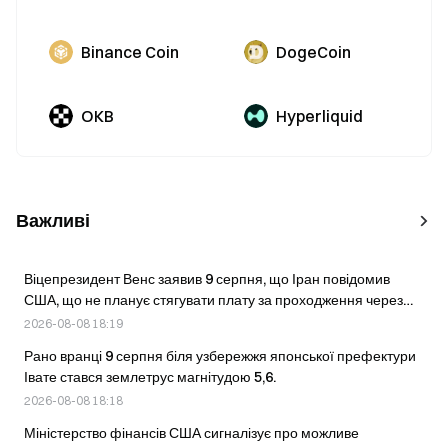
Binance Coin
DogeCoin
OKB
Hyperliquid
Важливі
Віцепрезидент Венс заявив 9 серпня, що Іран повідомив
США, що не планує стягувати плату за проходження через
Ормузьку протоку.
2026-08-08 18:19
Рано вранці 9 серпня біля узбережжя японської префектури
Івате стався землетрус магнітудою 5,6.
2026-08-08 18:18
Міністерство фінансів США сигналізує про можливе