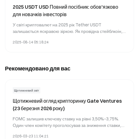
2025 USDT USD Повний посібник: обов'язково
для новачків інвесторів
У світі криптовалют на 2025 рік Tether USDT
залишається яскравою зіркою. Як провідна стейблкоін,
USDT відіграє ключову роль в екосистемі Web3. Ця
2025-08-14 05:18:24
стаття розгляне механізм функціонування USDT,
порівняння з іншими стейблкоінами та способи купівлі
та використання USDT на платформі Gate,
допомагаючи вам повністю зрозуміти чарівність цього
Рекомендовано для вас
цифрового активу.
Щотижневий звіт
Щотижневий огляд крипторинку Gate Ventures
(23 березня 2026 року)
FOMC залишив ключову ставку на рівні 3,50%–3,75%.
Один член комітету проголосував за зниження ставки,
що сигналізує про внутрішню розбіжність на ранньому
2026-03-23 11:04:21
етапі. Джером Пауелл наголосив на високому рівні