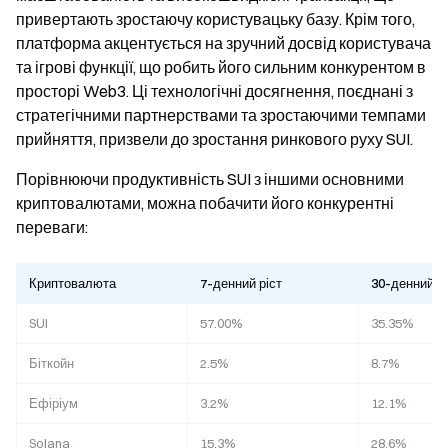
привертають зростаючу користувацьку базу. Крім того,
платформа акцентується на зручний досвід користувача
та ігрові функції, що робить його сильним конкурентом в
просторі Web3. Ці технологічні досягнення, поєднані з
стратегічними партнерствами та зростаючими темпами
прийняття, призвели до зростання ринкового руху SUI.
Порівнюючи продуктивність SUI з іншими основними
криптовалютами, можна побачити його конкурентні
переваги:
Криптовалюта
7-денний ріст
30-денний зр
SUI
57.00%
35.35%
Біткойн
2.5%
8.7%
Ефіріум
3.2%
12.1%
Solana
15.3%
28.6%