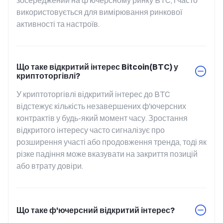
зосереджений на ф'ючерсному ринку BTC, і часто 
використовується для вимірювання ринкової 
активності та настроїв.
Що таке відкритий інтерес Bitcoin(BTC) у
криптоторгівлі?
У криптоторгівлі відкритий інтерес до BTC 
відстежує кількість незавершених ф'ючерсних 
контрактів у будь-який момент часу. Зростання 
відкритого інтересу часто сигналізує про 
розширення участі або продовження тренда, тоді як 
різке падіння може вказувати на закриття позицій 
або втрату довіри.
Що таке ф'ючерсний відкритий інтерес?