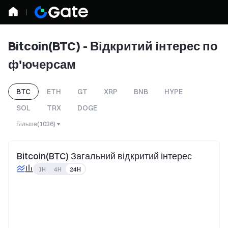
Bitcoin(BTC) - Відкритий інтерес по
ф'ючерсам
BTC
ETH
GT
XRP
BNB
HYPE
SOL
TRX
DOGE
Більше
(
1036
)
Bitcoin(BTC) Загальний відкритий інтерес
1H
4H
24H