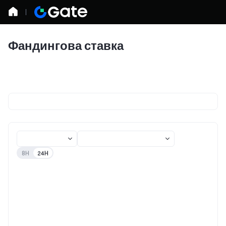
Фандингова ставка
8H
24H