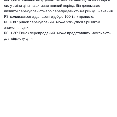
використовуваний інструмент технічного аналізу, який вимірює
силу зміни ціни на актив за певний період. Він допомагає
виявити перекупленість або перепроданість на ринку. Значення
RSI коливається в діапазоні від 0 до 100, і, як правило:
RSI > 80: ринок перекуплений і може зіткнутися з ризиком
зниження ціни.
RSI < 20: Ринок перепроданий і може представляти можливість
для відскоку ціни.