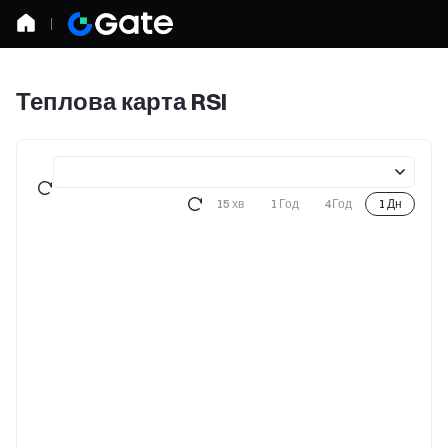
Теплова карта RSI
15 хв
1 Год
4Год
1 Дн