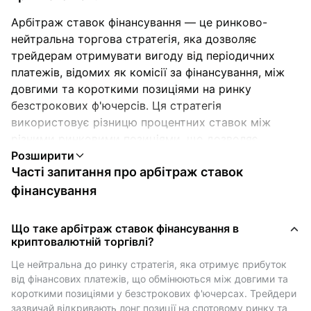
Арбітраж ставок фінансування — це ринково-
нейтральна торгова стратегія, яка дозволяє
трейдерам отримувати вигоду від періодичних
платежів, відомих як комісії за фінансування, між
довгими та короткими позиціями на ринку
безстрокових ф'ючерсів. Ця стратегія
використовує різницю процентних ставок між
різними ринковими позиціями, що дозволяє
користувачам потенційно отримувати стабільний
Часті запитання про арбітраж ставок
дохід зі зменшеним впливом на ринок.
На відміну від традиційного крипто-арбітражу,
фінансування
який зазвичай передбачає використання цінової
різниці між біржами, арбітраж ставок фінансування
Що таке арбітраж ставок фінансування в
зосереджується на комісіях за фінансування,
криптовалютній торгівлі?
вбудованих у деривативні контракти.
Це нейтральна до ринку стратегія, яка отримує прибуток 
Ці Комісії регулярно обмінюються між покупцями
від фінансових платежів, що обмінюються між довгими та 
(лонги) та продавцями (шортами), щоб
короткими позиціями у безстрокових ф'ючерсах. Трейдери 
підтримувати ціни безстрокових контрактів у
зазвичай відкривають лонг позиції на спотовому ринку та 