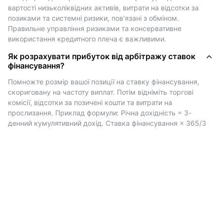
сигналізує про ведмежий настрій.
вартості низьколіквідних активів, витрати на відсотки за 
позиками та системні ризики, пов'язані з обміном. 
Арбітраж ставки фінансування
Правильне управління ризиками та консервативне 
використання кредитного плеча є важливими.
Ця стратегія передбачає відкриття хеджованих
Як розрахувати прибуток від арбітражу ставок
позицій одночасно на спотовому та безстроковому
фінансування?
ринку ф’ючерсів однієї й тієї ж біржі. Головна мета
Помножте розмір вашої позиції на ставку фінансування, 
— отримувати доходи від ставок фінансування,
скориговану на частоту виплат. Потім відніміть торгові 
залишаючись ринково нейтральним, тобто рухи цін
комісії, відсотки за позичені кошти та витрати на 
мають мінімальний вплив на ваш прибуток.
прослизання. Приклад формули: Річна дохідність = 3-
Приклад позитивної ставки фінансування:
денний кумулятивний дохід. Ставка фінансування × 365/3
Ви купуєте BTC на спотовому ринку на суму
$2,000 .
Одночасно, ви продаєте $2,000 безстрокових
ф'ючерсів BTC.
Якщо ставка фінансування становить 0,03% кожні
8 годин, ви отримуватимете 0,6 USDT тричі на
день.
За рік це дає: 0,6 * 3 * 365 = 657 USDT, що