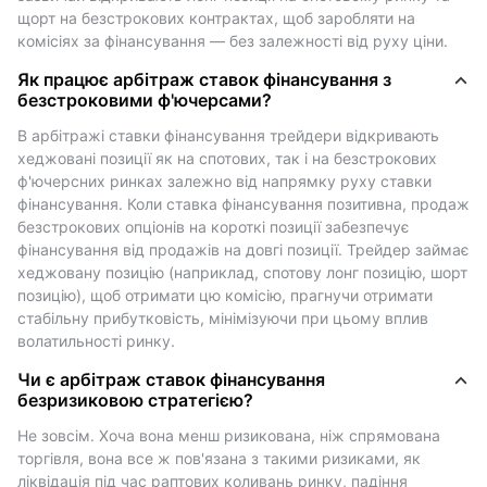
відповідності до цін спотового ринку.
щорт на безстрокових контрактах, щоб заробляти на 
комісіях за фінансування — без залежності від руху ціни.
Чому існують ставки фінансування?
Як працює арбітраж ставок фінансування з
безстроковими ф'ючерсами?
Ставки фінансування служать балансувальним
механізмом для ринків безстрокових ф'ючерсів. На
В арбітражі ставки фінансування трейдери відкривають 
хеджовані позиції як на спотових, так і на безстрокових 
відміну від традиційних ф'ючерсів з термінами дії,
ф'ючерсних ринках залежно від напрямку руху ставки 
безстрокові ф'ючерси можна тримати
фінансування. Коли ставка фінансування позитивна, продаж 
необмежений час. Щоб підтримувати ф'ючерсну
безстрокових опціонів на короткі позиції забезпечує 
ціну поблизу спотової ціни, біржі впроваджують
фінансування від продажів на довгі позиції. Трейдер займає 
механізм ставки фінансування:
хеджовану позицію (наприклад, спотову лонг позицію, шорт 
- Коли ставка фінансування позитивна, трейдери,
позицію), щоб отримати цю комісію, прагнучи отримати 
що займають довгі позиції, платять за короткими.
стабільну прибутковість, мінімізуючи при цьому вплив 
волатильності ринку.
- Коли ставка фінансування є від’ємною, трейдери
зі шортами платять лонгам.
Чи є арбітраж ставок фінансування
Ставка зазвичай оновлюється кожні 8 годин і
безризиковою стратегією?
відображає загальний ринковий сентимент.
Не зовсім. Хоча вона менш ризикована, ніж спрямована 
Позитивна ставка фінансування свідчить про
торгівля, вона все ж пов'язана з такими ризиками, як 
бичачий ринок; від’ємна ставка фінансування часто
ліквідація під час раптових коливань ринку, падіння 