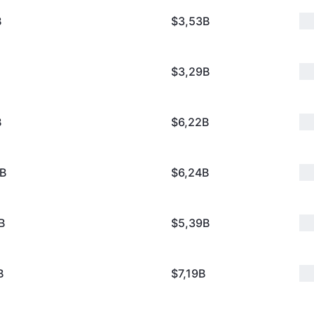
B
$3,53B
$3,29B
B
$6,22B
7B
$6,24B
B
$5,39B
B
$7,19B