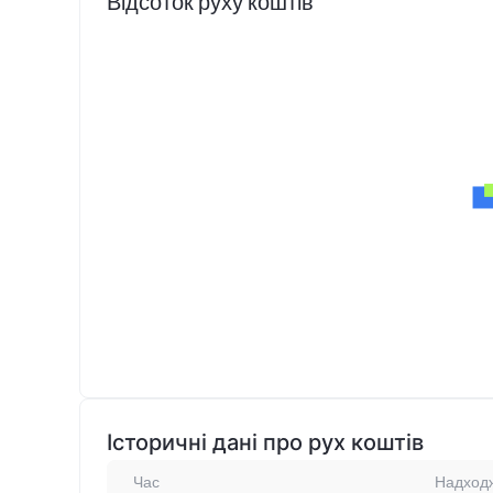
Відсоток руху коштів
Історичні дані про рух коштів
Час
Надходж