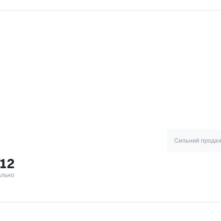
Сильний прода
,12
ально