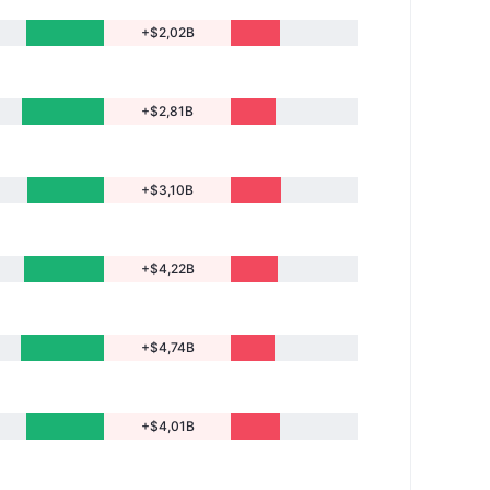
+$2,02B
+$2,81B
+$3,10B
+$4,22B
+$4,74B
+$4,01B