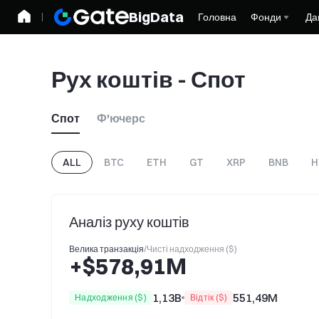
BigData
Головна
Фонди
Да
Рух коштів - Спот
Спот
Ф'ючерс
ALL
BTC
ETH
GT
XRP
BNB
H
Аналіз руху коштів
Велика транзакція
/
Чисті надходження ($)
+$578,91M
1,13B
551,49M
Надходження ($)
Відтік ($)