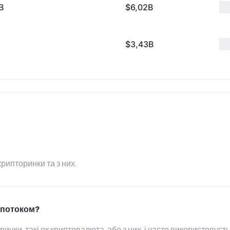
B
$6,02B
$3,43B
крипторинки та з них.
м потоком?
 ринки, такі як криптовалюта, або з них, і часто використовує