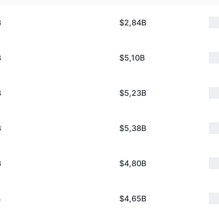
B
$2,84B
B
$5,10B
B
$5,23B
B
$5,38B
B
$4,80B
B
$4,65B