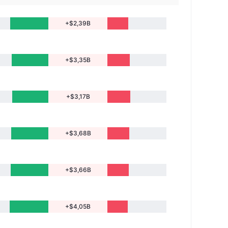
+$2,39B
+$3,35B
+$3,17B
+$3,68B
+$3,66B
+$4,05B