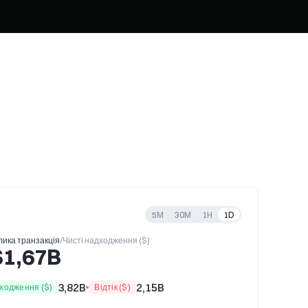
5M
30M
1H
1D
ика транзакція
/
Чисті надходження ($)
$1,67B
3,82B
2,15B
ходження ($)
Відтік ($)