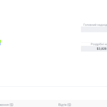
Головний надхо
Роздрібні 
$3,82B
ення ($)
Відтік ($)