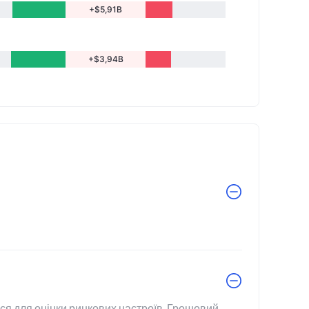
+$5,91B
+$3,94B
ться для оцінки ринкових настроїв. Грошовий 