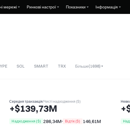
ні мережі
Ринкові настрої
Показники
Інформація
YPE
SOL
SMART
TRX
Більше
(
1698
)
Середня транзакція
/
Чисті надходження ($)
Невел
+$139,73M
+
286,34M
146,61M
Надходження ($)
Відтік ($)
Над