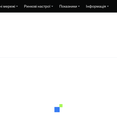
ні мережі
Ринкові настрої
Показники
Інформація