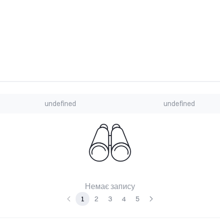
undefined
undefined
Немає запису
1
2
3
4
5