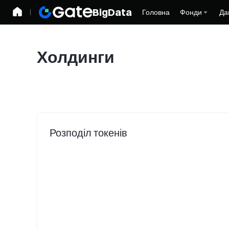
BigData
Головна
Фонди
Да
Холдинги
Розподіл токенів