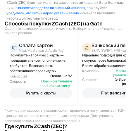
ZCash (ZEC) будет зачислен на ваш спотовый кошелек Gate. Если вам
нужно
вывести средства на внешний кошелек
, пожалуйста,
убедитесь, что сеть и адрес указаны верно
и сначала выполните
небольшой тестовый перевод.
Способы покупки ZCash (ZEC) на Gate
Сравните комиссии, скорость и лимиты. Выберите лучший вариант для
вашего региона.
Оплата картой
Банковский пер
Visa, Mastercard, Apple Pay
SEPA, SWIFT, FPS и др.
Покупайте напрямую с карты —
Идеально подходит для кру
предварительное пополнение не
покупок через банковский п
требуется. Безопасность
Время обработки зависит от 
Низкая /
обеспечивают провайдеры,
Комиссии
(зависит о
Около 1–5 %*
соответствующие стандарту PCI-
Комиссии
1–3 рабо
Скорость
Обычно в течение
DSS.
Скорость
(вар
нескольких минут
Купить с карты
Fiat депозит
* Комиссии и скорость указаны ориентировочно и могут меняться. P2P-
цены устанавливаются отдельными продавцами. Доступность
способов оплаты зависит от вашего региона.
Где купить ZCash (ZEC)?