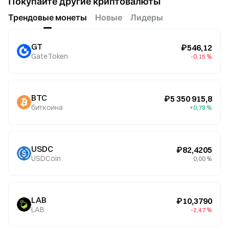
Покупайте другие криптовалюты
Трендовые монеты
Новые
Лидеры
GT
₽546,12
GateToken
-0,15 %
BTC
₽5 350 915,8
биткоина
+0,78 %
USDC
₽82,4205
USDCoin
0,00 %
LAB
₽10,3790
LAB
-2,47 %