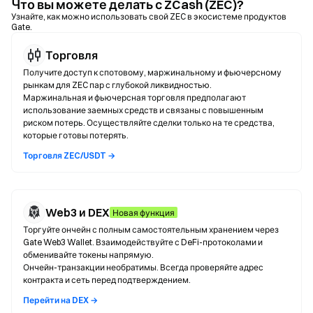
Что вы можете делать с ZCash (ZEC)?
Узнайте, как можно использовать свой ZEC в экосистеме продуктов
Gate.
Торговля
Получите доступ к спотовому, маржинальному и фьючерсному
рынкам для ZEC пар с глубокой ликвидностью.
Маржинальная и фьючерсная торговля предполагают
использование заемных средств и связаны с повышенным
риском потерь. Осуществляйте сделки только на те средства,
которые готовы потерять.
Торговля ZEC/USDT →
Web3 и DEX
Новая функция
Торгуйте ончейн с полным самостоятельным хранением через
Gate Web3 Wallet. Взаимодействуйте с DeFi-протоколами и
обменивайте токены напрямую.
Ончейн-транзакции необратимы. Всегда проверяйте адрес
контракта и сеть перед подтверждением.
Перейти на DEX →