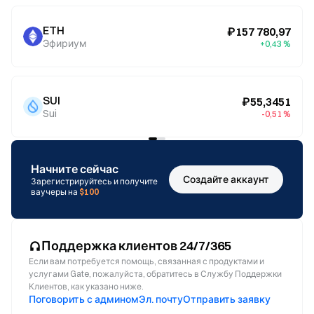
ETH
₽157 780,97
Эфириум
+0,43 %
SUI
₽55,3451
Sui
-0,51 %
Начните сейчас
Создайте аккаунт
Зарегистрируйтесь и получите
ваучеры на
$100
Поддержка клиентов 24/7/365
Если вам потребуется помощь, связанная с продуктами и
услугами Gate, пожалуйста, обратитесь в Службу Поддержки
Клиентов, как указано ниже.
Поговорить с админом
Эл. почту
Отправить заявку