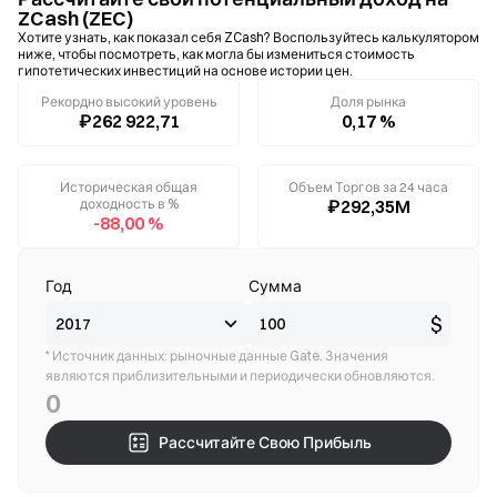
ZCash (ZEC)
Хотите узнать, как показал себя ZCash? Воспользуйтесь калькулятором
ниже, чтобы посмотреть, как могла бы измениться стоимость
гипотетических инвестиций на основе истории цен.
Рекордно высокий уровень
Доля рынка
₽262 922,71
0,17 %
Историческая общая
Объем Торгов за 24 часа
доходность в %
₽292,35M
-88,00 %
Год
Сумма
$
* Источник данных: рыночные данные Gate. Значения
являются приблизительными и периодически обновляются.
0
Рассчитайте Свою Прибыль