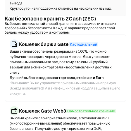
вывода.
Круглосуточная поддержка клиентов на нескольких языках.
Как безопасно хранить ZCash (ZEC)
Выберите оптимальный способ хранения в зависимости от ваших
требований к безопасности. Каждый вариант предполагает свой
баланс между удобством и контролем.
Кошелек биржи Gate
Кастодиальный
Ваши активы обеспечены резервами на 100%, что можно
публично проверить через дерево Меркла. Gate управляет
приватными ключами за вас, поэтому это самый удобный
вариант для активной торговли и восстановления доступа к
счету.
Лучший выбор:
ежедневная торговля, стейкинг и Earn
*
Внимание: Вы не управляете приватными ключами напрямую.
Всегда включайте 2FA и антифишинговый код для защиты вашего
аккаунта.
Кошелек Gate Web3
Самостоятельное хранение
Вы сами храните свои приватные ключи, а технология MPC
(многосторонние вычисления) обеспечивает повышенную
безопасность. Получайте доступ к приложениям DeFi,