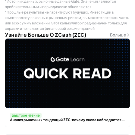
* Источник данных: рыночные данные Gate. Значения являются
приблизительными и периодически обновляются.
* Прошлые результаты не гарантируют будущих. Инвестиции в
криптовалюту связаны с рыночным риском, вы можете потерять часть
или всю сумму вложений. Этот калькулятор предназначен только для
справки и не является финансовой рекомендацией.
Узнайте Больше О ZCash (ZEC)
Больше
Быстрое чтение
Анализ рыночных тенденций ZEC: почему снова наблюдается рост приватных монет?