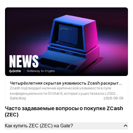
Четырёхлетняя скрытая уязвимость Zcash раскрыта с помощью ИИ: ZEC резко упал, затем восстановился — как при?
Zcash подтвердил наличие критической уязвимости в пуле
конфиденциальности Orchard, которая существовала с 2022
Gate.blog
2026-06-09
года. Это привело к падению курса ZEC до 43%.
Часто задаваемые вопросы о покупке ZCash
(ZEC)
Как купить ZEC (ZEC) на Gate?