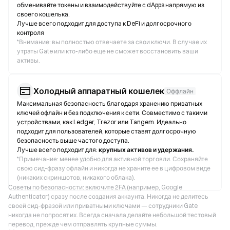
обменивайте токены и взаимодействуйте с dApps напрямую из
своего кошелька.
Лучше всего подходит для доступа к DeFi и долгосрочного
контроля
*
Внимание: вы полностью отвечаете за свои ключи. В случае их
утраты Gate или кто-либо еще не сможет восстановить ваши
активы.
Холодный аппаратный кошелек
Оффлайн
Максимальная безопасность благодаря хранению приватных
ключей офлайн и без подключения к сети. Совместимо с такими
устройствами, как Ledger, Trezor или Tangem. Идеально
подходит для пользователей, которые ставят долгосрочную
безопасность выше частого доступа.
Лучше всего подходит для:
крупных активов и удержания.
*
Примечание: менее удобно для активной торговли. Сохраняйте
свою сид-фразу офлайн и никогда не храните ее в цифровом виде
(никаких скриншотов, никакого облака).
Советы по безопасности: включите 2FA (например, Google
Authenticator) сразу после создания аккаунта. Никогда не делитесь
своей сид-фразой или приватными ключами — сотрудники Gate
никогда не попросят их. Всегда сначала делайте небольшой тестовый
перевод, прежде чем отправлять крупные суммы.