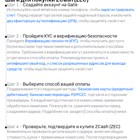
Шаг 1 –
Создайте аккаунт на Gate
Используйте свой email или номер телефона, чтобы
зарегистрировать
счет
. Перед первой торговлей задайте надежный пароль и включите
двухфакторную аутентификацию (2FA)
, чтобы защитить свой счет.
Шаг 2 –
Пройдите KYC и верификацию безопасности
Пройдите
Верификацию личности (KYC)
, чтобы получить доступ к
более высоким торговым лимитам и дополнительным способам
оплаты. Требования к верификации могут различаться в зависимости
от региона и способа оплаты. Рекомендуем настроить и
антифишинговый код
, и
список разрешенных адресов для вывода
средств
, чтобы еще больше защитить свой счет.
Шаг 3 –
Выберите способ вашей оплаты
Поддерживаются следующие методы:
банковские карты (кредитные/
дебетовые)
,
банковские переводы
,
P2P/C2C
-торговля и сторонние
провайдеры. Каждый метод отличается комиссиями, временем
обработки и лимитами. Пожалуйста, сравните варианты перед
созданием ордера. Подробнее см. раздел [Способы оплаты] ниже.
Шаг 4 –
Проверьте, подтвердите и купите ZCash (ZEC)
Внимательно проверьте детали вашего ордера, включая общую
стоимость (цена + применимые комиссии). После подтверждения