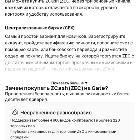
Вы можете купить ZCash (ZEC) через три основных канала,
каждый из которых отличается по скорости, уровню
контроля и удобству использования.
Централизованные биржи (CEX)
Самый простой вариант для новичков. Зарегистрируйте
аккаунт, пройдите верификацию личности, пополните счет с
помощью карты или банковского перевода и разместите
ордер на покупку. Ищите биржу, на которой торгуется ZEC с
достаточным объемом торгов, прозрачными комиссиями и
надежной защитой — такими функциями, как 2FA и
холодное хранение.
Зачем покупать ZCash (ZEC) на Gate?
Криптокошельки
Проверенная безопасность, высокая ликвидность и более
десяти лет доверия.
Для пользователей, которые отдают приоритет
самостоятельному хранению. Некостодиальные кошельки
Несравненное разнообразие
позволяют хранить собственные приватные ключи и
обменивать токены прямо в интерфейсе кошелька.
Поддерживает более 4 900 видов криптовалют и более 2 220
торговых пар.
Некоторые кошельки также поддерживают фиатный
Глубокая ликвидность для торговли ZEC с минимальными
онрамп, что дает возможность купить ZEC с помощью
спредами.
кредитной карты без необходимости сначала использовать