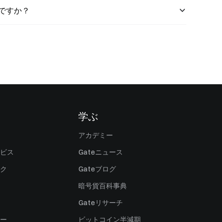
つですか？
学ぶ
アカデミー
ビス
Gateニュース
ク
Gateブログ
暗号貨百科事典
Gateリサーチ
ー
ビットコイン半減期