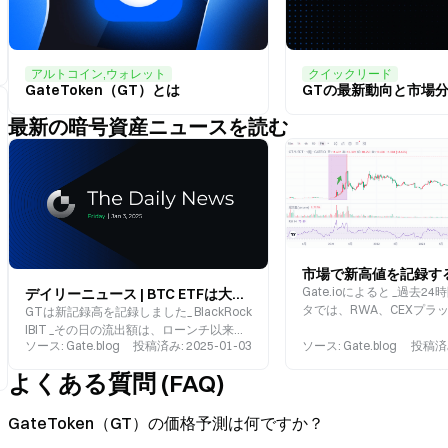
アルトコイン,ウォレット
クイックリード
GateToken（GT）とは
GTの最新動向と市場
最新の暗号資産ニュースを読む
Gate.ioによると _過去2
デイリーニュース | BTC ETFは大規模な流出がありましたが、BTCは下がる代わりに上昇し、GTは17.7ドルを突破し、新記録高を樹立しました
タでは、RWA、CEXプラ
GTは新記録高を記録しました_ BlackRock
ークン、Virtuals Protoc
IBIT _その日の流出額は、ローンチ以来最
ソース
:
Gate.blog
投稿済み
:
2025-01-03
ソース
:
Gate.blog
投稿済
コなどの確立されたセクタ
高に達しました_ 人気のあるAIエージェン
す。_ トークンは強力なパ
トコンセプトトークンであるVIRTUALと
よくある質問 (FAQ)
示しました、特にGateToke
AIXBTは引っ込んだ。
は3年ぶりに見られないほ
て、新しい高値に達?
GateToken（GT）の価格予測は何ですか？