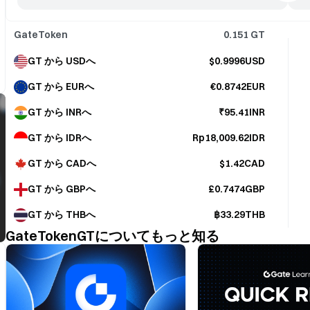
GateToken
0.151
GT
GT から USDへ
$0.9996USD
GT から EURへ
€0.8742EUR
GT から INRへ
₹95.41INR
GT から IDRへ
Rp18,009.62IDR
GT から CADへ
$1.42CAD
GT から GBPへ
£0.7474GBP
GT から THBへ
฿33.29THB
GateTokenGTについてもっと知る