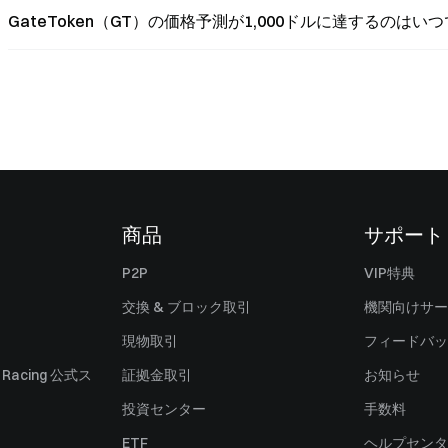
GateToken（GT）の価格予測が1,000ドルに達するのはい
商品
サポート
P2P
VIP特典
交換 & ブロック取引
機関向けサー
現物取引
フィードバッ
ll Racing 公式ス
証拠金取引
お知らせ
投資センター
手数料
ETF
ヘルプセンタ