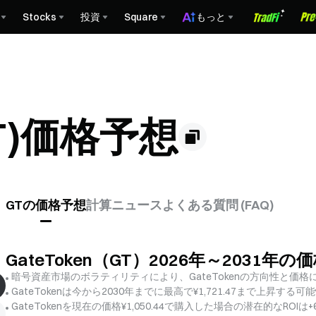
Stocks
投資
Square
もっと
(GT)価格予想
GTの価格予想
計算
ニュース
よくある質問 (FAQ)
GateToken（GT）2026年～2031年の
暗号資産市場のボラティリティにより、GateTokenの方向性と
GateTokenは今から2030年までに最高で¥1,721.47まで上昇する
GateTokenを現在の価格¥1,050.44で購入した場合の潜在的なROIは+6