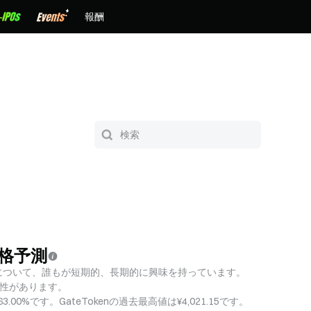
報酬
価格予測
価格について、誰もが短期的、長期的に興味を持っています。
可能性があります。
3.00%です。GateTokenの過去最高値は¥4,021.15です。