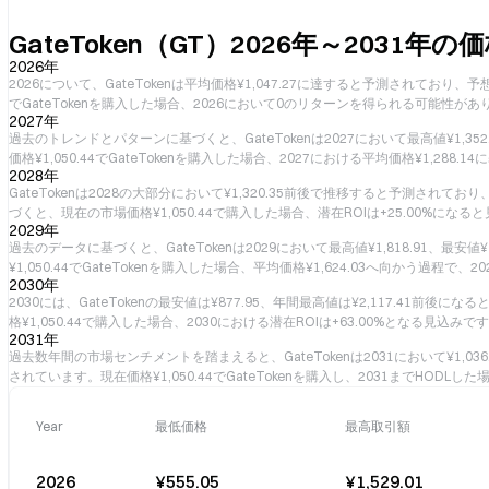
GateToken（GT）2026年～2031年の
2026年
2026について、GateTokenは平均価格¥1,047.27に達すると予測されており、予想最
でGateTokenを購入した場合、2026において0のリターンを得られる可能性があ
2027年
過去のトレンドとパターンに基づくと、GateTokenは2027において最高値¥1,35
価格¥1,050.44でGateTokenを購入した場合、2027における平均価格¥1,288.
2028年
GateTokenは2028の大部分において¥1,320.35前後で推移すると予測されており
づくと、現在の市場価格¥1,050.44で購入した場合、潜在ROIは+25.00%にな
2029年
過去のデータに基づくと、GateTokenは2029において最高値¥1,818.91、最
¥1,050.44でGateTokenを購入した場合、平均価格¥1,624.03へ向かう過程で、
2030年
2030には、GateTokenの最安値は¥877.95、年間最高値は¥2,117.41前後
格¥1,050.44で購入した場合、2030における潜在ROIは+63.00%となる見込みで
2031年
過去数年間の市場センチメントを踏まえると、GateTokenは2031において¥1,036.
されています。現在価格¥1,050.44でGateTokenを購入し、2031までHODLし
Year
最低価格
最高取引額
2026
¥555.05
¥1,529.01