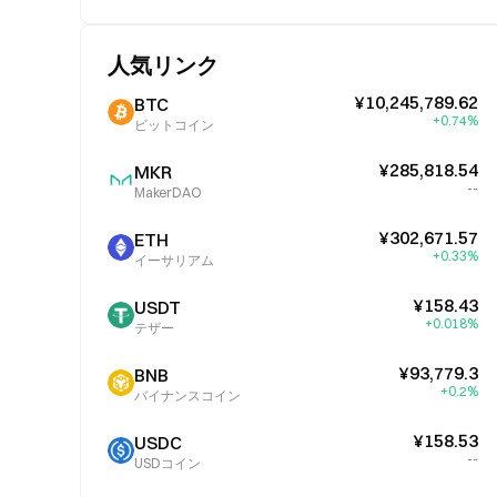
人気リンク
¥10,245,789.62
BTC
+0.74%
ビットコイン
¥285,818.54
MKR
--
MakerDAO
¥302,671.57
ETH
+0.33%
イーサリアム
¥158.43
USDT
+0.018%
テザー
¥93,779.3
BNB
+0.2%
バイナンスコイン
¥158.53
USDC
--
USDコイン