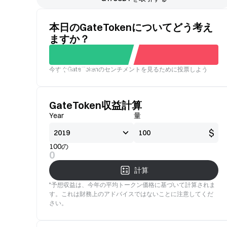
本日のGateTokenについてどう考え
ますか？
今すぐGateTokenのセンチメントを見るために投票しよう
良い
悪い
GateToken収益計算
Year
量
$
100の
0
計算
*予想収益は、今年の平均トークン価格に基づいて計算されま
す。これは財務上のアドバイスではないことに注意してくだ
さい。