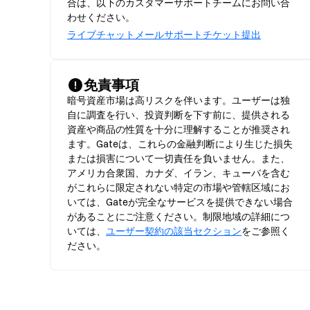
合は、以下のカスタマーサポートチームにお問い合
わせください。
ライブチャット
メール
サポートチケット提出
免責事項
暗号資産市場は高リスクを伴います。ユーザーは独
自に調査を行い、投資判断を下す前に、提供される
資産や商品の性質を十分に理解することが推奨され
ます。Gateは、これらの金融判断により生じた損失
または損害について一切責任を負いません。また、
アメリカ合衆国、カナダ、イラン、キューバを含む
がこれらに限定されない特定の市場や管轄区域にお
いては、Gateが完全なサービスを提供できない場合
があることにご注意ください。制限地域の詳細につ
いては、
ユーザー契約の該当セクション
をご参照く
ださい。