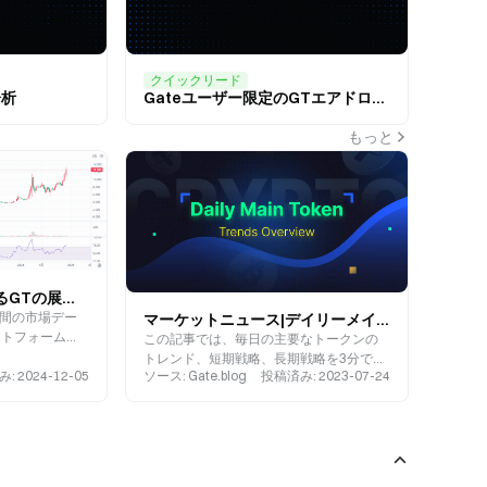
クイックリード
分析
Gateユーザー限定のGTエアドロップ：タスクを完了して$20,000 GTを共有
もっと
市場で新高値を記録するGTの展望はどうなっていますか？
4時間の市場デー
マーケットニュース|デイリーメイントークントレンド概要
ットフォームト
この記事では、毎日の主要なトークンの
ol、およびTronエ
トレンド、短期戦略、長期戦略を3分で分
み
:
2024-12-05
ソース
:
Gate.blog
投稿済み
:
2023-07-24
ーがありま
析します。
フォーマンスを
n _GT_、これ
ど大幅に急増し