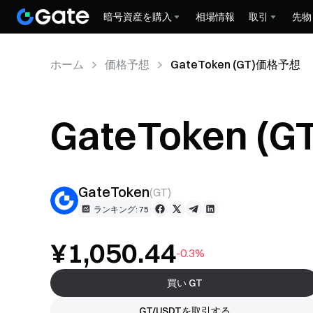
暗号資産を購入
相場情報
取引
先物
ホーム
価格予想
GateToken (GT)価格予想
GateToken 
GateToken
(
GT
)
ランキング: 75
¥1,050.44
-0.3%
買い GT
GT/USDTを取引する