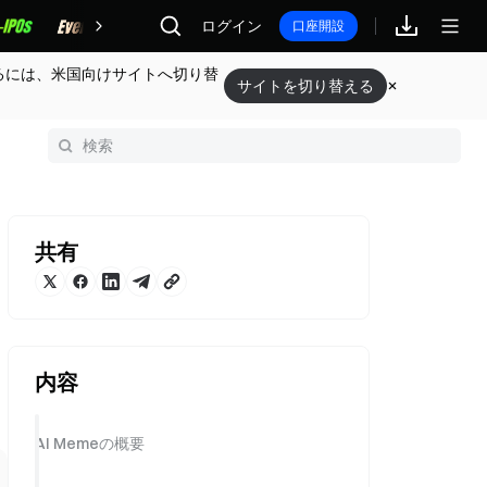
報酬
ログイン
口座開設
るには、米国向けサイトへ切り替
サイトを切り替える
共有
内容
AI Memeの概要