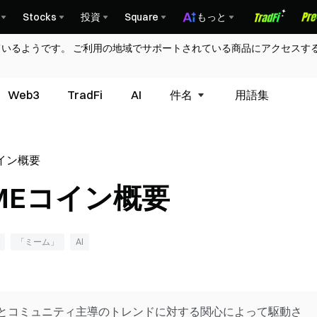
Stocks
投資
Square
もっと
ているようです。 ご利用の地域でサポートされている商品にアクセスす
Web3
TradFi
AI
件名
用語集
コイン概要
EMEコイン概要
「ミーム」
AI
クンとコミュニティ主導のトレンドに対する関心によって駆動さ