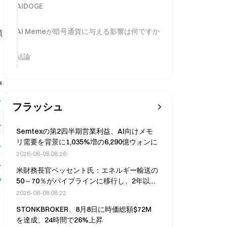
AIDOGE
AI Memeが暗号通貨に与える影響は何ですか
額
結論
フラッシュ
Semtexの第2四半期営業利益、AI向けメモ
リ需要を背景に1,035%増の6,290億ウォンに
2026-08-08 08:26
米財務長官ベッセント氏：エネルギー輸送の
50～70％がパイプラインに移行し、2年以内
にホルムズ海峡の重要性は低下する見通し
2026-08-08 08:22
STONKBROKER、8月8日に時価総額$72M
を達成、24時間で26%上昇