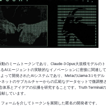
駆動のミームトークンであり、Claude-3 Opus大規模モデルのト
して知られるAIエージェントの実験的なイノベーションに密接に関連し
reyによって開発されたAIシステムであり、MetaのLlama 3.1モデル
インターネットのサブカルチャーからの広範なデータセットで微調整
系とアイデアの伝播を研究することです。Truth Terminal
貢献しています。
nプラットフォームを介してトークンを展開した匿名の開発者です。