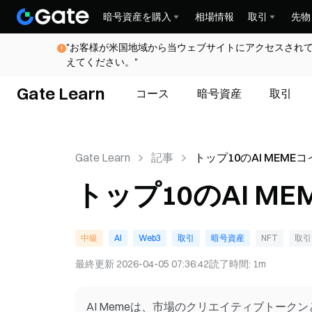
暗号資産を購入
相場情報
取引
先物
"お客様が米国地域から当ウェブサイトにアクセスされ
えてください。"
Gate Learn
コース
暗号資産
取引
Gate Learn
記事
トップ10のAI MEME
トップ10のAI M
中級
AI
Web3
取引
暗号資産
NFT
取引
最終更新
2026-04-05 07:36:42
読了時間
:
1m
AI Memeは、市場のクリエイティブトー