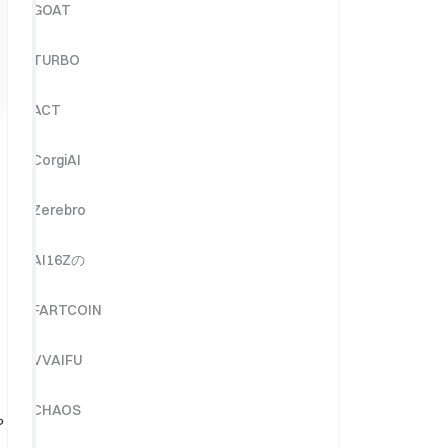
GOAT
TURBO
ACT
CorgiAI
Zerebro
AI16Zの
FARTCOIN
VVAIFU
CHAOS
や