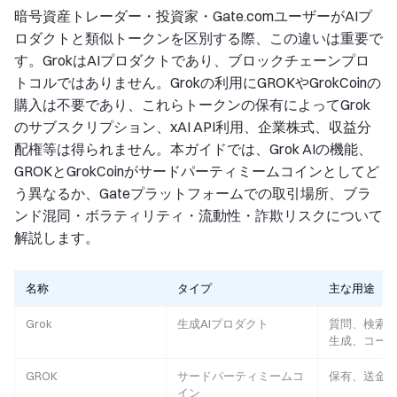
暗号資産トレーダー・投資家・Gate.comユーザーがAIプ
ロダクトと類似トークンを区別する際、この違いは重要で
す。GrokはAIプロダクトであり、ブロックチェーンプロ
トコルではありません。Grokの利用にGROKやGrokCoinの
購入は不要であり、これらトークンの保有によってGrok
のサブスクリプション、xAI API利用、企業株式、収益分
配権等は得られません。本ガイドでは、Grok AIの機能、
GROKとGrokCoinがサードパーティミームコインとしてど
う異なるか、Gateプラットフォームでの取引場所、ブラ
ンド混同・ボラティリティ・流動性・詐欺リスクについて
解説します。
名称
タイプ
主な用途
Grok
生成AIプロダクト
質問、検索
生成、コー
GROK
サードパーティミームコ
保有、送金
イン