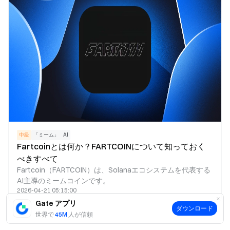
割を果たします。
中級
「ミーム」
AI
Fartcoinとは何か？FARTCOINについて知っておく
べきすべて
Fartcoin（FARTCOIN）は、Solanaエコシステムを代表する
AI主導のミームコインです。
2026-04-21 05:15:00
Gate アプリ
ダウンロード
世界で
45M
人が信頼