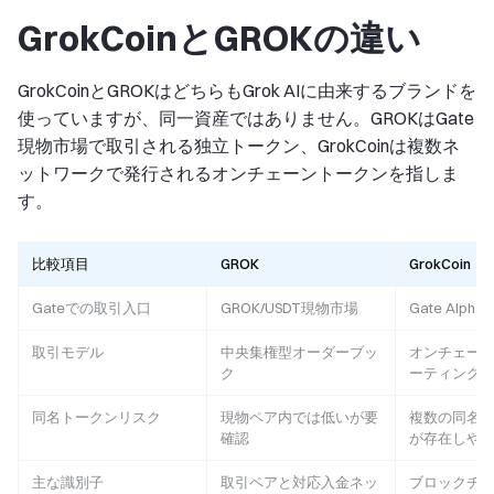
GrokCoinとGROKの違い
GrokCoinとGROKはどちらもGrok AIに由来するブランドを
使っていますが、同一資産ではありません。GROKはGate
現物市場で取引される独立トークン、GrokCoinは複数ネ
ットワークで発行されるオンチェーントークンを指しま
す。
比較項目
GROK
GrokCoin
Gateでの取引入口
GROK/USDT現物市場
Gate Alpha
取引モデル
中央集権型オーダーブッ
オンチェー
ク
ーティング
同名トークンリスク
現物ペア内では低いが要
複数の同名
確認
が存在しや
主な識別子
取引ペアと対応入金ネッ
ブロックチ