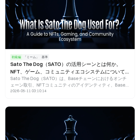
初級編
「ミーム」
基準
Sato The Dog（SATO）の活用シーンとは何か。
NFT、ゲーム、コミュニティエコシステムについて
Sato The Dog（SATO）は、Baseチェーンにおけるオンチ
分析いたします。
ェーン取引、NFTコミュニティのアイデンティティ、Base
2026-05-11 03:10:14
Arenaでのインタラクティブゲーム、Memeコンテンツの共
有、およびコミュニティの協働ガバナンスを主な用途として
います。