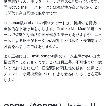
動性約$7,805
、
ホルダーアドレス約351
となっています。
同名のSolanaベーストークンは流動性が高いものの、24
時間取引高は同様に低水準です。
Ethereum版GrokCoinの価格チャートは、初期の急騰後に
全体的な下落傾向を示します。Grok・xAI・Musk関連ニュ
ースで短期的な価格変動が起きる場合もありますが、ニュ
ースによる反発がトークンの実用性や流動性・長期需要の
改善を示すものではありません。
より正確には、
GrokCoinの初期のミーム主導の勢いは大
幅に弱まった
と言えます。これは再上昇が不可能という意
味ではありませんが、価格変動が流動性の低さ・短期セン
チメント・小規模資金フローにより敏感になることを意味
します。