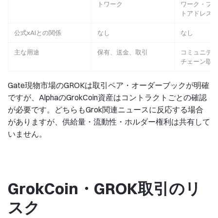
トワーク
ワーク・フ
トアドレス
公式xAIとの関係
なし
なし
主な用途
保有、送金、取引
コミュニテ
チェーン取
Gate現物市場のGROKは取引ペア・オーダーブックが明確
ですが、AlphaのGrokCoin資産はコントラクトごとの確認
が必要です。どちらもGrok関連ニュースに反応する場合
がありますが、供給量・流動性・ホルダー権利は共有して
いません。
GrokCoin・GROK取引のリ
スク