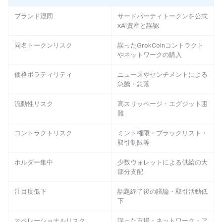
ブランド混同
サードパーティトークンを公式
xAI資産と誤認
同名トークンリスク
誤ったGrokCoinコントラクト
やネットワークの購入
価格ボラティリティ
ニュースやセンチメントによる
急騰・急落
流動性リスク
高スリッページ・エグジット困
難
コントラクトリスク
ミント権限・ブラックリスト・
取引制限等
ホルダー集中
少数ウォレットによる供給の大
部分支配
注目度低下
話題終了後の議論・取引活動低
下
オペレーショナルリスク
誤った市場・ネットワーク・ア