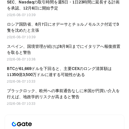
SEC、Nasdaqの取引時間を週5日・1日23時間に延長する計画
を承認、12月6日に開始予定
2026-08-07 10:39
ロシア国防省、8月7日にオデーサとチョルノモルスク付近で3
隻を沈めたと主張
2026-08-07 10:39
スペイン、国境管理が続けば8月9日までにイタリアへ報復措置
を取ると警告
2026-08-07 10:38
BTCが61,669ドルを下回ると、主要CEXのロング清算額は
11350億3,500万ドルに達する可能性がある
2026-08-07 10:33
ブラックロック、欧州への事前通告なしに米国が円買い介入を
行えば、地政学的リスクが高まると警告
2026-08-07 10:33