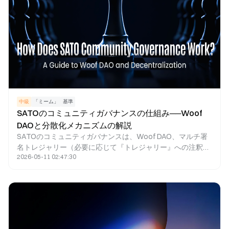
中級
「ミーム」
基準
SATOのコミュニティガバナンスの仕組み──Woof
DAOと分散化メカニズムの解説
SATOのコミュニティガバナンスは、Woof DAO、マルチ署
名トレジャリー（必要に応じて『トレジャリー』への注釈や
2026-05-11 02:47:30
説明）、コミュニティ提案、コミュニティテイクオーバー・
メカニズム（Community Takeoverメカニズム）または説明
補足によって運営されています。これにより、コミュニティ
メンバーがリソースの管理、エコシステムの方向性、プロジ
ェクト運営に共同で参画できる体制を実現しています。