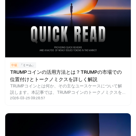
中級
「ミーム」
TRUMPコインの活用方法とは？TRUMPの市場での
位置付けとトークノミクスを詳しく解説
TRUMPコインとは何か、その主なユースケースについて解
説します。本記事では、TRUMPコインのトークノミクスを
2026-03-25 09:28:57
取り上げ、政治的ミームとしての特徴や経済性、構造につい
て詳しくご紹介します。