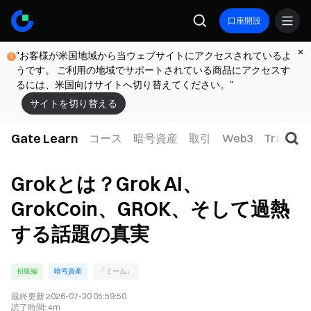
口座開設
"お客様が米国地域から当ウェブサイトにアクセスされているよ
うです。 ご利用の地域でサポートされている商品にアクセスす
るには、米国向けサイトへ切り替えてください。"
サイトを切り替える
Gate Learn
コース
暗号資産
取引
Web3
TradFi
Grokとは？Grok AI、
GrokCoin、GROK、そして過熱
する話題の真実
初級編
暗号資産
「ミーム」
最終更新
2026-07-30 05:59:50
読了時間
:
4m