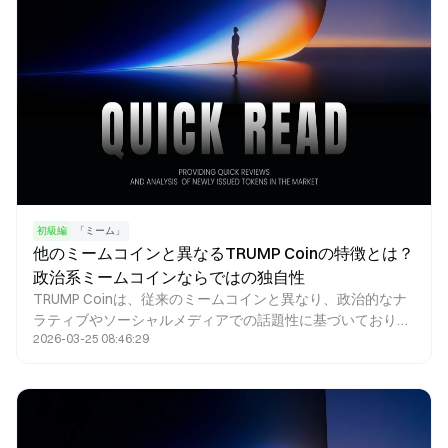
初級編
「ミーム」
他のミームコインと異なるTRUMP Coinの特徴とは？
政治系ミームコインならではの独自性
TRUMP Coinは、従来のミームコインと異なり、政治的なナ
ラティブやソーシャルメディアでの話題性に基づいており、
2026-03-25 08:46:29
その価値は主に大衆の関心や市場心理によって決定されま
す。