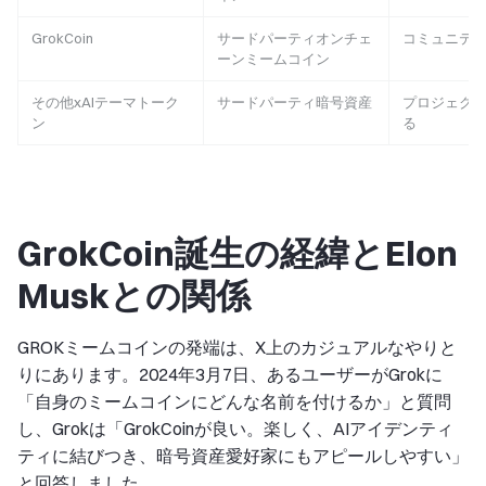
GrokCoin
サードパーティオンチェ
コミュニテ
ーンミームコイン
その他xAIテーマトーク
サードパーティ暗号資産
プロジェク
ン
る
GrokCoin誕生の経緯とElon
Muskとの関係
GROKミームコインの発端は、X上のカジュアルなやりと
りにあります。2024年3月7日、あるユーザーがGrokに
「自身のミームコインにどんな名前を付けるか」と質問
し、Grokは「GrokCoinが良い。楽しく、AIアイデンティ
ティに結びつき、暗号資産愛好家にもアピールしやすい」
と回答しました。