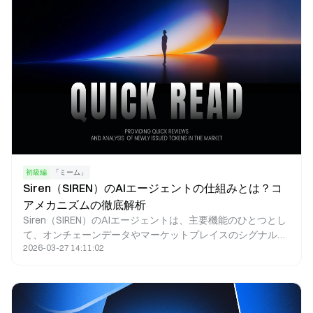
初級編
「ミーム」
Siren（SIREN）のAIエージェントの仕組みとは？コ
アメカニズムの徹底解析
Siren（SIREN）のAIエージェントは、主要機能のひとつとし
て、オンチェーンデータやマーケットプレイスのシグナルを
2026-03-27 14:11:02
分析し、相場分析やDeFiの操作支援を提供します。暗号資産
市場のデータが急速に拡大する中、従来の分析手法ではオン
チェーン活動の複雑さへの対応が難しくなっています。AIエ
ージェントは、自動化されたデータ処理と戦略的分析を駆使
し、ユーザーとオンチェーンエコシステムをつなぐ重要な役