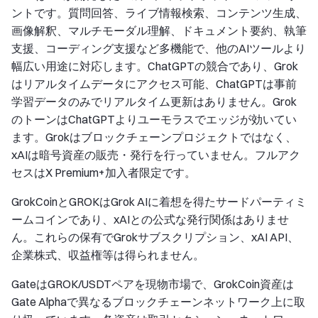
ントです。質問回答、ライブ情報検索、コンテンツ生成、
画像解釈、マルチモーダル理解、ドキュメント要約、執筆
支援、コーディング支援など多機能で、他のAIツールより
幅広い用途に対応します。ChatGPTの競合であり、Grok
はリアルタイムデータにアクセス可能、ChatGPTは事前
学習データのみでリアルタイム更新はありません。Grok
のトーンはChatGPTよりユーモラスでエッジが効いてい
ます。Grokはブロックチェーンプロジェクトではなく、
xAIは暗号資産の販売・発行を行っていません。フルアク
セスはX Premium+加入者限定です。
GrokCoinとGROKはGrok AIに着想を得たサードパーティミ
ームコインであり、xAIとの公式な発行関係はありませ
ん。これらの保有でGrokサブスクリプション、xAI API、
企業株式、収益権等は得られません。
GateはGROK/USDTペアを現物市場で、GrokCoin資産は
Gate Alphaで異なるブロックチェーンネットワーク上に取