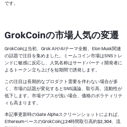
です。
GrokCoinの市場人気の変遷
GrokCoinは当初、Grok AIやAIテーマ全般、Elon Musk関連
の話題で注目を集めました。ミームコイン市場はSNSトレ
ンドに敏感に反応し、人気名称はサードパーティ開発者に
よるトークン立ち上げを短期間で誘発します。
この注目は長期的なプロダクト需要を伴わない場合が多
く、市場の話題が変化するとSNS議論、取引高、流動性が
低下します。市場デプスが浅い場合、価格のボラティリテ
ィも高まります。
本記事更新時のGate Alphaスクリーンショットによれば、
EthereumベースのGrokCoinは
24時間取引高約$2,304
、
流