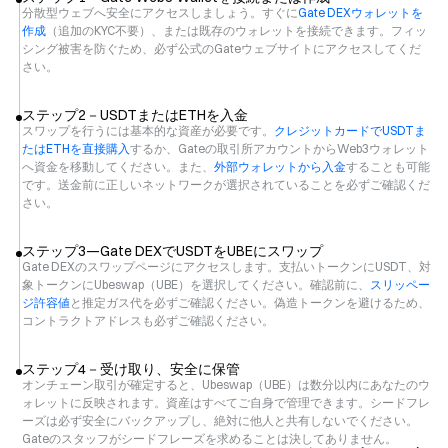
分散型ウェブへ安全にアクセスしましょう。すぐに
Gate DEXウォレットを
作成
（追加のKYC不要）、または既存のウォレットを接続できます。フィッ
シング被害を防ぐため、必ず公式のGateウェブサイトにアクセスしてくだ
さい。
ステップ2－USDTまたはETHを入金
スワップを行うには基本的な資産が必要です。
クレジットカードでUSDTま
たはETHを直接購入
するか、Gateの取引所アカウントからWeb3ウォレット
へ資金を移動してください。また、
外部ウォレットから入金
することも可能
です。送金前に正しいネットワークが選択されていることを必ずご確認くだ
さい。
ステップ3—Gate DEXでUSDTをUBEにスワップ
Gate DEXのスワップページにアクセスします。支払いトークンにUSDT、対
象トークンにUbeswap（UBE）を選択してください。確認前に、
スリッペー
ジ許容値
と推定ガス代を必ずご確認ください。偽造トークンを避けるため、
コントラクトアドレスも必ずご確認ください。
ステップ4－受け取り、安全に保管
オンチェーン取引が確定すると、Ubeswap（UBE）は数分以内にあなたのウ
ォレットに反映されます。資産はすべてご自身で管理できます。シードフレ
ーズは必ず安全にバックアップし、絶対に他人と共有しないでください。
Gateのスタッフがシードフレーズを求めることは決してありません。