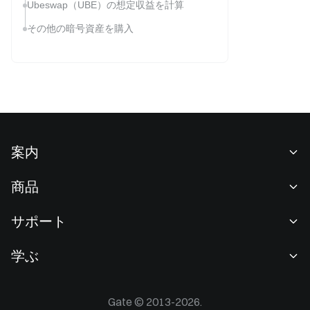
Ubeswap（UBE）の想定収益を計算
その他の暗号資産を購入
案内
当社について
商品
採用情報
P2P
サポート
ニュースルーム
交換 & ブロック取引
VIP特典
F1 Oracle Red Bull Racing 公式スポンサー
学ぶ
現物取引
機関向けサービス
利用規約
アカデミー
証拠金取引
フィードバック
リスク警告
Gate © 2013-2026.
Gateニュース
投資センター