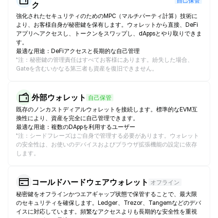
自己保管
ク
強化されたセキュリティのためのMPC（マルチパーティ計算）技術に
より、お客様自身が秘密鍵を保有します。ウォレットから直接、DeFi
アプリへアクセスし、トークンをスワップし、dAppsとやり取りできま
す。
最適な用途：DeFiアクセスと長期的な自己管理
*
注：秘密鍵の管理責任はすべてお客様にあります。紛失した場合、
Gateを含むいかなる第三者も資産を復旧できません。
外部ウォレット
自己保管
既存のノンカストディアルウォレットを接続します。標準的なEVM互
換性により、資産を完全に自己管理できます。
最適な用途：複数のDAppを利用するユーザー
*
注：シードフレーズはご自身で管理する必要があります。ウォレット
の安全性は、お使いのデバイスおよびブラウザ拡張機能の設定に依存
します。
コールドハードウェアウォレット
オフライン
秘密鍵をオフラインかつエアギャップ状態で保管することで、最大限
のセキュリティを確保します。Ledger、Trezor、Tangemなどのデバ
イスに対応しています。頻繁なアクセスよりも長期的な安全性を重視