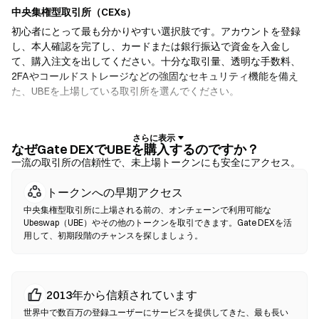
中央集権型取引所（CEXs）
初心者にとって最も分かりやすい選択肢です。アカウントを登録
し、本人確認を完了し、カードまたは銀行振込で資金を入金し
て、購入注文を出してください。十分な取引量、透明な手数料、
2FAやコールドストレージなどの強固なセキュリティ機能を備え
た、UBEを上場している取引所を選んでください。
暗号資産ウォレット
自己保管を重視するユーザー向けです。ノンカストディアルウォ
なぜGate DEXでUBEを購入するのですか？
レットでは、お客様自身が秘密鍵を保有し、ウォレットのインタ
一流の取引所の信頼性で、未上場トークンにも安全にアクセス。
ーフェース内で直接トークンをスワップできます。一部のウォレ
トークンへの早期アクセス
ットは法定通貨オンランプにも対応しており、取引所を経由せず
にクレジットカードでUBEを購入できます。いかなる取引でも、
中央集権型取引所に上場される前の、オンチェーンで利用可能な
確認前に必ずシードフレーズをバックアップし、コントラクトア
Ubeswap（UBE）やその他のトークンを取引できます。Gate DEXを活
用して、初期段階のチャンスを探しましょう。
ドレスを確認してください。
分散型取引所（DEX）
仲介者なしでP2P取引を行います。DEXはスマートコントラクトを
2013年から信頼されています
使用してオンチェーンでスワップを実行するため、登録や本人確
世界中で数百万の登録ユーザーにサービスを提供してきた、最も長い