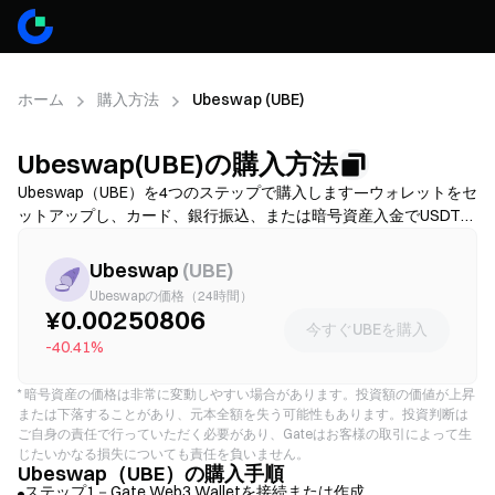
ホーム
購入方法
Ubeswap (UBE)
Ubeswap(UBE)の購入方法
Ubeswap（UBE）を4つのステップで購入します—ウォレットをセ
ットアップし、カード、銀行振込、または暗号資産入金でUSDTま
たはETHを入手し、その後、分散型取引所でUBEへスワップしま
す。資金調達方法を比較し、確認前にガス代とスリッページを確
Ubeswap
(
UBE
)
認し、UBEを安全に保管する方法を学んでください。利用可能性
Ubeswapの価格（24時間）
と手数料はネットワークおよび提供業者によって異なります。
¥0.00250806
今すぐUBEを購入
-40.41%
*
暗号資産の価格は非常に変動しやすい場合があります。投資額の価値が上昇
または下落することがあり、元本全額を失う可能性もあります。投資判断は
ご自身の責任で行っていただく必要があり、Gateはお客様の取引によって生
じたいかなる損失についても責任を負いません。
Ubeswap（UBE）の購入手順
ステップ1－Gate Web3 Walletを接続または作成