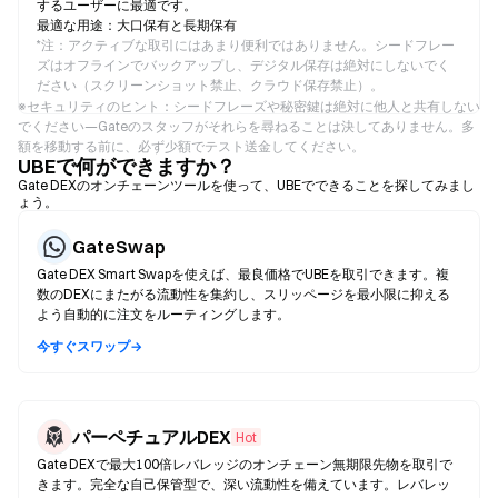
するユーザーに最適です。
最適な用途：大口保有と長期保有
*
注：アクティブな取引にはあまり便利ではありません。シードフレー
ズはオフラインでバックアップし、デジタル保存は絶対にしないでく
ださい（スクリーンショット禁止、クラウド保存禁止）。
※セキュリティのヒント：シードフレーズや秘密鍵は絶対に他人と共有しない
でください—Gateのスタッフがそれらを尋ねることは決してありません。多
額を移動する前に、必ず少額でテスト送金してください。
UBEで何ができますか？
Gate DEXのオンチェーンツールを使って、UBEでできることを探してみまし
ょう。
GateSwap
Gate DEX Smart Swapを使えば、最良価格でUBEを取引できます。複
数のDEXにまたがる流動性を集約し、スリッページを最小限に抑える
よう自動的に注文をルーティングします。
今すぐスワップ→
パーペチュアルDEX
Hot
Gate DEXで最大100倍レバレッジのオンチェーン無期限先物を取引で
きます。完全な自己保管型で、深い流動性を備えています。レバレッ