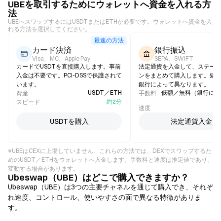
UBEを取引するためにウォレットへ資金を入れる方
法
UBEへスワップするにはUSDTまたはETHが必要です。ウォレットへ資金を入
れる方法を選択してください。
最速の方法
カード決済
銀行振込
Visa、MC、Apple Pay
SEPA、SWIFT
カードでUSDTを直接購入します。事前
法定通貨を入金して、ステー
入金は不要です。PCI-DSSで保護されて
ンをまとめて購入します。処
います。
銀行によって異なります。
USDT／ETH
低額／無料（銀行によ
資産
手数料
約2分
スピード
1
速度
USDTを購入
法定通貨入金
※UBEはCEXに上場していません。これらの方法では、DEXでスワップするた
めのUSDT／ETHをウォレットへ入金します。手数料と速度は推定値であり、
変動する場合があります。
Ubeswap（UBE）はどこで購入できますか？
Ubeswap（UBE）は3つの主要チャネルを通じて購入でき、それぞ
れ速度、コントロール、使いやすさの面で異なる特徴がありま
す。