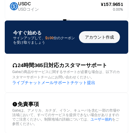
USDC
¥157.9651
USDコイン
0.00%
今すぐ始める
アカウント作成
サインアップして、
$100
分のクーポン
を受け取りましょう
24時間365日対応カスタマーサポート
Gateの商品やサービスに関するサポートが必要な場合は、以下のカ
スタマーサポートチームにお問い合わせください。
ライブチャット
メール
サポートチケット提出
免責事項
Gateは、アメリカ、カナダ、イラン、キューバを含む一部の市場や
法域において、すべてのサービスを提供できない場合がありますの
でご注意ください。制限地域の詳細については、
ユーザー規約
をご
参照ください。