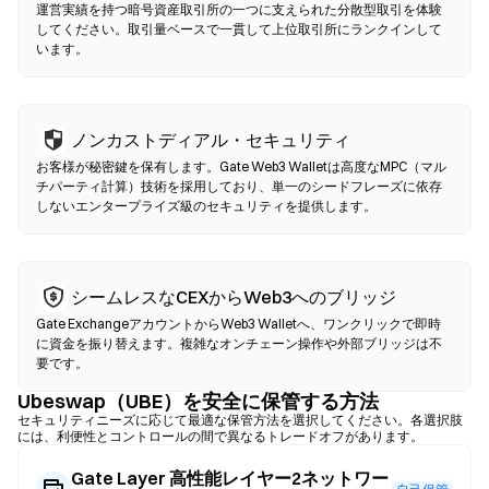
認は不要です。互換性のあるウォレットを接続し、トークンペア
運営実績を持つ暗号資産取引所の一つに支えられた分散型取引を体験
を選択し、スリッページ許容値を設定して、スワップを確認して
してください。取引量ベースで一貫して上位取引所にランクインして
います。
ください。ガス代が発生し、流動性の深さにより価格が中央集権
型市場と異なる場合がある点にご注意ください。ほとんどのDEX
活動は、Ethereum、BNB Chain、PolygonなどのEVM互換チェー
ン上で行われます。
ノンカストディアル・セキュリティ
お客様が秘密鍵を保有します。Gate Web3 Walletは高度なMPC（マル
チパーティ計算）技術を採用しており、単一のシードフレーズに依存
しないエンタープライズ級のセキュリティを提供します。
シームレスなCEXからWeb3へのブリッジ
Gate ExchangeアカウントからWeb3 Walletへ、ワンクリックで即時
に資金を振り替えます。複雑なオンチェーン操作や外部ブリッジは不
要です。
Ubeswap（UBE）を安全に保管する方法
セキュリティニーズに応じて最適な保管方法を選択してください。各選択肢
には、利便性とコントロールの間で異なるトレードオフがあります。
Gate Layer 高性能レイヤー2ネットワー