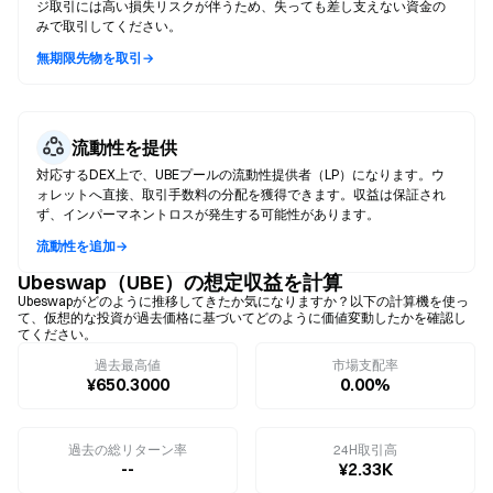
ジ取引には高い損失リスクが伴うため、失っても差し支えない資金の
みで取引してください。
無期限先物を取引→
流動性を提供
対応するDEX上で、UBEプールの流動性提供者（LP）になります。ウ
ォレットへ直接、取引手数料の分配を獲得できます。収益は保証され
ず、インパーマネントロスが発生する可能性があります。
流動性を追加→
Ubeswap（UBE）の想定収益を計算
Ubeswapがどのように推移してきたか気になりますか？以下の計算機を使っ
て、仮想的な投資が過去価格に基づいてどのように価値変動したかを確認し
てください。
過去最高値
市場支配率
¥650.3000
0.00%
過去の総リターン率
24H取引高
--
¥2.33K