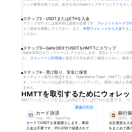
シング被害を防ぐため、必ず公式のGateウェブサイトにアクセスし
ステップ2－USDTまたはETHを入金
スワップを行うには基本的な資産が必要です。
クレジットカードでU
トへ資金を移動してください。また、
外部ウォレットから入金
する
ください。
ステップ3—Gate DEXでUSDTをHMTTにスワップ
Gate DEXのスワップページにアクセスします。支払いトークンにUSD
に、
スリッページ許容値
と推定ガス代を必ずご確認ください。偽造
ステップ4－受け取り、安全に保管
オンチェーン取引が確定すると、Hype Meme Token（HMT
す。シードフレーズは必ず安全にバックアップし、絶対に他人と共有
ません。
HMTTを取引するためにウォレ
HMTTへスワップするにはUSDTまたはETHが必要です
最速の方法
カード決済
銀行
Visa、MC、Apple Pay
SEPA、
カードでUSDTを直接購入します。事前
法定通貨を入
入金は不要です。PCI-DSSで保護されて
をまとめて購