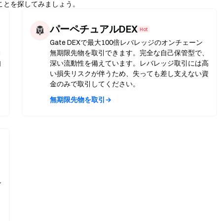
ることを探してみましょう。
パーペチュアルDEX
Hot
Gate DEXで最大100倍レバレッジのオンチェーン
動
無期限先物を取引できます。完全な自己保管型で、
自
深い流動性を備えています。レバレッジ取引には高
い損失リスクが伴うため、失っても差し支えない資
金のみで取引してください。
無期限先物を取引→
ン