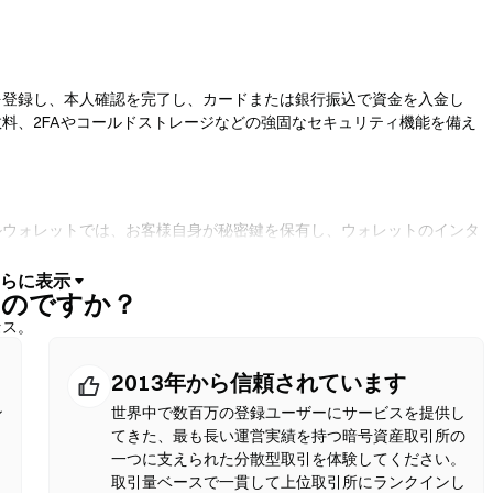
を登録し、本人確認を完了し、カードまたは銀行振込で資金を入金し
料、2FAやコールドストレージなどの強固なセキュリティ機能を備え
ルウォレットでは、お客様自身が秘密鍵を保有し、ウォレットのインタ
ウォレットは法定通貨オンランプにも対応しており、取引所を経由せず
引でも、確認前に必ずシードフレーズをバックアップし、コントラクト
するのですか？
セス。
2013年から信頼されています
トラクトを使用してオンチェーンでスワップを実行するため、登録や本人
クンペアを選択し、スリッページ許容値を設定して、スワップを確認し
ン
世界中で数百万の登録ユーザーにサービスを提供し
中央集権型市場と異なる場合がある点にご注意ください。ほとんどの
てきた、最も長い運営実績を持つ暗号資産取引所の
のEVM互換チェーン上で行われます。
一つに支えられた分散型取引を体験してください。
取引量ベースで一貫して上位取引所にランクインし