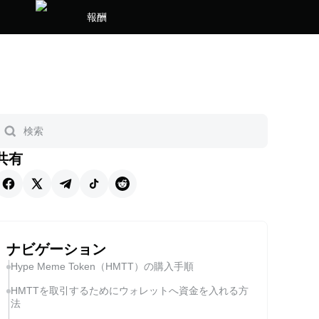
報酬
共有
ナビゲーション
Hype Meme Token（HMTT）の購入手順
HMTTを取引するためにウォレットへ資金を入れる方
法