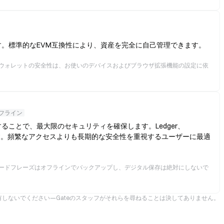
。標準的なEVM互換性により、資産を完全に自己管理できます。
ウォレットの安全性は、お使いのデバイスおよびブラウザ拡張機能の設定に依
フライン
ことで、最大限のセキュリティを確保します。Ledger、
います。頻繁なアクセスよりも長期的な安全性を重視するユーザーに最適
ードフレーズはオフラインでバックアップし、デジタル保存は絶対にしないで
。
しないでください—Gateのスタッフがそれらを尋ねることは決してありません。