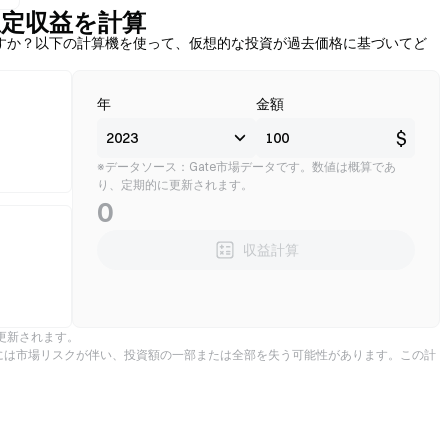
）の想定収益を計算
になりますか？以下の計算機を使って、仮想的な投資が過去価格に基づいてど
年
金額
$
※データソース：Gate市場データです。数値は概算であ
り、定期的に更新されます。
0
収益計算
更新されます。
には市場リスクが伴い、投資額の一部または全部を失う可能性があります。この計
。