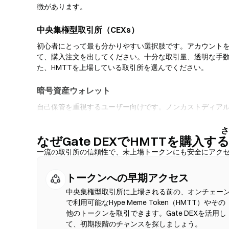
徴があります。
中央集権型取引所（CEXs）
初心者にとって最も分かりやすい選択肢です。アカウント
て、購入注文を出してください。十分な取引量、透明な手数
た、HMTTを上場している取引所を選んでください。
暗号資産ウォレット
自己保管を重視するユーザー向けです。ノンカストディア
ーフェース内で直接トークンをスワップできます。一部の
にクレジットカードでHMTTを購入できます。いかなる取
なぜGate DEXでHMTTを購入
アドレスを確認してください。
一流の取引所の信頼性で、未上場トークンにも安全にアク
分散型取引所（DEX）
トークンへの早期アクセス
仲介者なしでP2P取引を行います。DEXはスマートコン
確認は不要です。互換性のあるウォレットを接続し、トー
中央集権型取引所に上場される前の、オンチェー
てください。ガス代が発生し、流動性の深さにより価格が
で利用可能なHype Meme Token（HMTT）やその
DEX活動は、Ethereum、BNB Chain、Polygonなど
他のトークンを取引できます。Gate DEXを活用し
て、初期段階のチャンスを探しましょう。