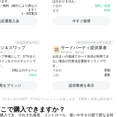
ります。
はかかりません。
／無料（銀行により異なり
無料／低額
手数料
ます）
即時
速度
1～3営業日
法定通貨入金
今すぐ振替
クロスチェーン
サードパーティサービス
ッジ＆スワップ
サードパーティ提供業者
即時スワップ
Simplex、Banxa
ップ準備として、ETHまた
お住まいの地域でカード決済が利用でき
コインをクロスチェーンで
ない場合の代替法定通貨オンランプで
す。
す。
10以上のチェーン
変動
手数料
約5分
柔軟
上限
産をブリッジ
提供業者を表示
ップするためのUSDT／ETHをウォレットへ入金します。手数料と速度は推定値で
T）はどこで購入できますか？
ルを通じて購入でき、それぞれ速度、コントロール、使いやすさの面で異なる特