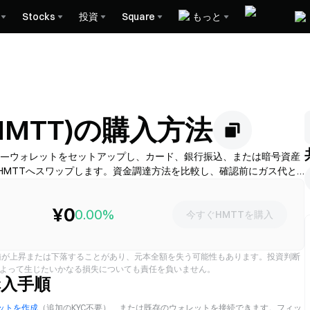
Stocks
投資
Square
もっと
n(HMTT)の購入方法
購入します—ウォレットをセットアップし、カード、銀行振込、または暗号資産
でHMTTへスワップします。資金調達方法を比較し、確認前にガス代と
んでください。利用可能性と手数料はネットワークおよび提供業者によ
¥0
0.00%
今すぐHMTTを購入
値が上昇または下落することがあり、元本全額を失う可能性もあります。投資判断
によって生じたいかなる損失についても責任を負いません。
の購入手順
レットを作成
（追加のKYC不要）、または既存のウォレットを接続できます。フィッ