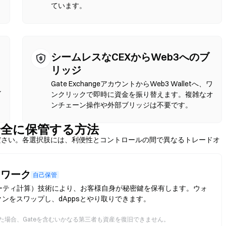
ています。
ィ
シームレスなCEXからWeb3へのブ
リッジ
Gate ExchangeアカウントからWeb3 Walletへ、ワ
ン
ンクリックで即時に資金を振り替えます。複雑なオ
ンチェーン操作や外部ブリッジは不要です。
）を安全に保管する方法
ださい。各選択肢には、利便性とコントロールの間で異なるトレードオ
ットワーク
自己保管
ーティ計算）技術により、お客様自身が秘密鍵を保有します。ウォ
クンをスワップし、dAppsとやり取りできます。
場合、Gateを含むいかなる第三者も資産を復旧できません。