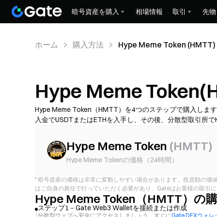
暗号資産を購入
相場情報
取引
先物
ホーム
購入方法
Hype Meme Token (HMTT)
Hype Meme Toke
Hype Meme Token（HMTT）を4つのステップで
入金でUSDTまたはETHを入手し、その後、分散型取引所
スリッページを確認し、HMTTを安全に保管する方法を学
って異なります。
Hype Meme Token
(
HMTT
)
Hype Meme Tokenの価格（24時間）
*
暗号資産の価格は非常に変動しやすい場合があります。投資額の価
はご自身の責任で行っていただく必要があり、Gateはお客様の取引
Hype Meme Token（HMTT）
ステップ1－Gate Web3 Walletを接続または作成
分散型ウェブへ安全にアクセスしましょう。すぐに
Gate DEXウォ