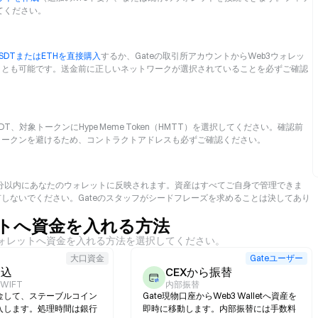
てください。
SDTまたはETHを直接購入
するか、Gateの取引所アカウントからWeb3ウォレッ
ことも可能です。送金前に正しいネットワークが選択されていることを必ずご確認
T、対象トークンにHype Meme Token（HMTT）を選択してください。確認前
トークンを避けるため、コントラクトアドレスも必ずご確認ください。
T）は数分以内にあなたのウォレットに反映されます。資産はすべてご自身で管理できま
しないでください。Gateのスタッフがシードフレーズを求めることは決してあり
ットへ資金を入れる方法
。ウォレットへ資金を入れる方法を選択してください。
大口資金
Gateユーザー
振込
CEXから振替
SWIFT
内部振替
金して、ステーブルコイン
Gate現物口座からWeb3 Walletへ資産を
入します。処理時間は銀行
即時に移動します。内部振替には手数料