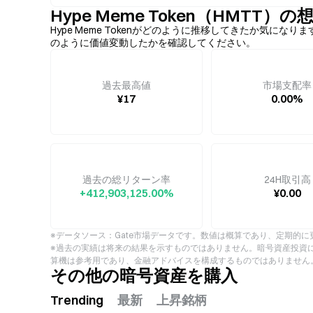
Hype Meme Token（HMTT
Hype Meme Tokenがどのように推移してきたか気
のように価値変動したかを確認してください。
過去最高値
市場支配率
¥17
0.00%
過去の総リターン率
24H取引高
+412,903,125.00%
¥0.00
※データソース：Gate市場データです。数値は概算であり、定期的に
※過去の実績は将来の結果を示すものではありません。暗号資産投資
算機は参考用であり、金融アドバイスを構成するものではありません
その他の暗号資産を購入
Trending
最新
上昇銘柄