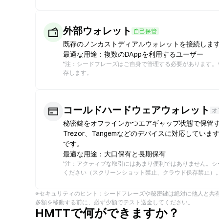
外部ウォレット
自己保管
既存のノンカストディアルウォレットを接続します
最適な用途：複数のDAppを利用するユーザー
*
注：シードフレーズはご自身で管理する必要があります。
存します。
コールドハードウェアウォレット
オ
秘密鍵をオフラインかつエアギャップ状態で保管する
Trezor、Tangemなどのデバイスに対応して
です。
最適な用途：大口保有と長期保有
*
注：アクティブな取引にはあまり便利ではありません。シ
ください（スクリーンショット禁止、クラウド保存禁止）
※セキュリティのヒント：シードフレーズや秘密鍵は絶対に他人と共有
多額を移動する前に、必ず少額でテスト送金してください。
HMTTで何ができますか？