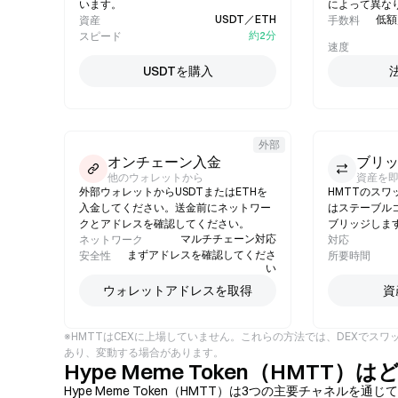
います。
によって異な
USDT／ETH
低額
資産
手数料
約2分
スピード
速度
USDTを購入
外部
オンチェーン入金
ブリ
他のウォレットから
資産を
外部ウォレットからUSDTまたはETHを
HMTTのスワ
入金してください。送金前にネットワー
はステーブル
クとアドレスを確認してください。
ブリッジしま
マルチチェーン対応
ネットワーク
対応
まずアドレスを確認してくださ
安全性
所要時間
い
ウォレットアドレスを取得
資
※HMTTはCEXに上場していません。これらの方法では、DEXでスワ
あり、変動する場合があります。
Hype Meme Token（HMT
Hype Meme Token（HMTT）は3つの主要チャネ