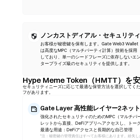
ノンカストディアル・セキュリテ
お客様が秘密鍵を保有します。Gate Web3 Wallet
は高度なMPC（マルチパーティ計算）技術を採用
しており、単一のシードフレーズに依存しないエ
タープライズ級のセキュリティを提供します。
Hype Meme Token（HMTT
セキュリティニーズに応じて最適な保管方法を選択してく
フがあります。
Gate Layer 高性能レイヤー2ネ
強化されたセキュリティのためのMPC（マルチパ
レットから直接、DeFiアプリへアクセスし、トー
最適な用途：DeFiアクセスと長期的な自己管理
*
注：秘密鍵の管理責任はすべてお客様にあります。紛失した