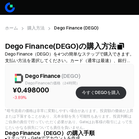
ホーム
購入方法
Dego Finance (DEGO)
Dego Finance(DEGO)の購入方法
Dego Finance（DEGO）を4つの簡単なステップで購入できます。
支払い方法を選択してください。カード（通常は最速）、銀行振
込（手数料が低いことが多いですが、時間がかかる場合がありま
す）、またはP2P/C2C（選択肢は多いですが、詐欺リスクが高い
Dego Finance
(
DEGO
)
です）から選び、その後、総コスト（提供業者手数料＋スプレッ
Dego Financeの価格（24時間）
ド）を確認し、必要に応じてKYCを完了し、2FAでアカウントを保
¥0.498000
今すぐDEGOを購入
護してください。利用可能性、上限、手数料、処理時間は地域と
-3.89%
提供業者により異なります。
*
暗号資産の価格は非常に変動しやすい場合があります。投資額の価値が上昇
または下落することがあり、元本全額を失う可能性もあります。投資判断は
ご自身の責任で行っていただく必要があり、Gateはお客様の取引によって生
じたいかなる損失についても責任を負いません。
Dego Finance（DEGO）の購入手順
ステップ1－Gateでアカウントを作成