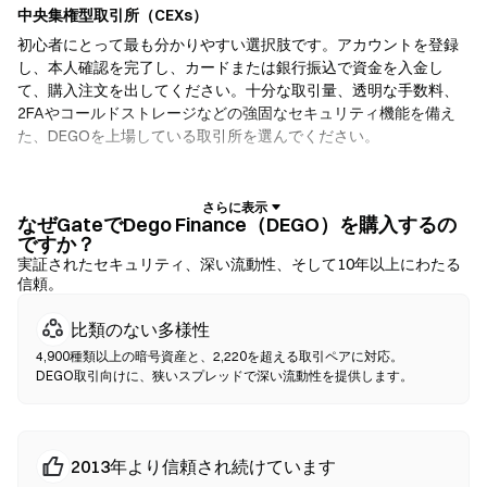
中央集権型取引所（CEXs）
初心者にとって最も分かりやすい選択肢です。アカウントを登録
し、本人確認を完了し、カードまたは銀行振込で資金を入金し
て、購入注文を出してください。十分な取引量、透明な手数料、
2FAやコールドストレージなどの強固なセキュリティ機能を備え
た、DEGOを上場している取引所を選んでください。
暗号資産ウォレット
自己保管を重視するユーザー向けです。ノンカストディアルウォ
なぜGateでDego Finance（DEGO）を購入するの
ですか？
レットでは、お客様自身が秘密鍵を保有し、ウォレットのインタ
実証されたセキュリティ、深い流動性、そして10年以上にわたる
ーフェース内で直接トークンをスワップできます。一部のウォレ
信頼。
ットは法定通貨オンランプにも対応しており、取引所を経由せず
にクレジットカードでDEGOを購入できます。いかなる取引で
比類のない多様性
も、確認前に必ずシードフレーズをバックアップし、コントラク
4,900種類以上の暗号資産と、2,220を超える取引ペアに対応。
トアドレスを確認してください。
DEGO取引向けに、狭いスプレッドで深い流動性を提供します。
分散型取引所（DEX）
仲介者なしでP2P取引を行います。DEXはスマートコントラクトを
2013年より信頼され続けています
使用してオンチェーンでスワップを実行するため、登録や本人確