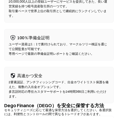
認は不要です。互換性のあるウォレットを接続し、トークンペア
20,000,000人以上の登録ユーザーにサービスを提供してきた、長い運
を選択し、スリッページ許容値を設定して、スワップを確認して
営実績を持つ暗号資産取引所の一つです。
取引量ベースで世界上位の取引所として継続的にランクインしていま
ください。ガス代が発生し、流動性の深さにより価格が中央集権
す。
型市場と異なる場合がある点にご注意ください。ほとんどのDEX
活動は、Ethereum、BNB Chain、PolygonなどのEVM互換チェー
ン上で行われます。
100％準備金証明
ユーザー資産は1：1で裏付けられており、マークルツリー検証を通じ
て公開監査が可能です。
専用ページで最新の準備金証明レポートをご確認ください。
高速かつ安全
2要素認証、アンチフィッシングコード、出金ホワイトリスト保護を備
えた、複数の入出金オプションです。
多言語対応の専任カスタマーサポートを24時間365日ご利用いただけ
ます。
Dego Finance（DEGO）を安全に保管する方法
セキュリティニーズに応じて最適な保管方法を選択してください。各選択肢
には、利便性とコントロールの間で異なるトレードオフがあります。