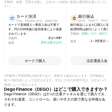
手数料、速度、上限を比較し、お住まいの地域に最適な選択肢を選んでくだ
さい。
カード決済
銀行振込
Visa、Mastercard、Apple Pay
SEPA、SWIFT、FPSな
カードで直接購入—事前入金は不要で
銀行振込による大口購入に最
す。PCI-DSS準拠の提供業者により保護
処理時間は銀行によって異な
低額／ゼロ（銀行によ
されています。
手数料
約1〜5%*
手数料
1～3営業日（
速度
通常は数分以内
速度
カードで購入
法定通貨入金
※手数料と所要時間は推定値であり、変動する場合があります。P2P価格は
個々の販売者によって設定されます。支払い方法の利用可否は、お住まいの
地域によって異なります。
Dego Finance（DEGO）はどこで購入できますか？
Dego Finance（DEGO）は3つの主要チャネルを通じて購入でき、
それぞれ速度、コントロール、使いやすさの面で異なる特徴があ
ります。