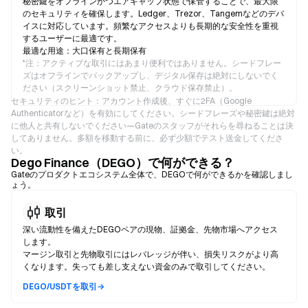
秘密鍵をオフラインかつエアギャップ状態で保管することで、最大限
のセキュリティを確保します。Ledger、Trezor、Tangemなどのデバ
イスに対応しています。頻繁なアクセスよりも長期的な安全性を重視
するユーザーに最適です。
最適な用途：大口保有と長期保有
*
注：アクティブな取引にはあまり便利ではありません。シードフレー
ズはオフラインでバックアップし、デジタル保存は絶対にしないでく
ださい（スクリーンショット禁止、クラウド保存禁止）。
セキュリティのヒント：アカウント作成後、すぐに2FA（Google
Authenticatorなど）を有効にしてください。シードフレーズや秘密鍵は絶対
に他人と共有しないでください—Gateのスタッフがそれらを尋ねることは決
してありません。多額を移動する前に、必ず少額でテスト送金してくださ
い。
Dego Finance（DEGO）で何ができる？
Gateのプロダクトエコシステム全体で、DEGOで何ができるかを確認しまし
ょう。
取引
深い流動性を備えたDEGOペアの現物、証拠金、先物市場へアクセス
します。
マージン取引と先物取引にはレバレッジが伴い、損失リスクがより高
くなります。失っても差し支えない資金のみで取引してください。
DEGO/USDTを取引→