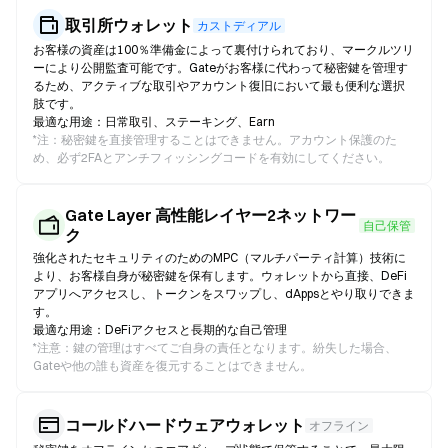
取引所ウォレット
カストディアル
お客様の資産は100％準備金によって裏付けられており、マークルツリ
ーにより公開監査可能です。Gateがお客様に代わって秘密鍵を管理す
るため、アクティブな取引やアカウント復旧において最も便利な選択
肢です。
最適な用途：日常取引、ステーキング、Earn
*
注：秘密鍵を直接管理することはできません。アカウント保護のた
め、必ず2FAとアンチフィッシングコードを有効にしてください。
Gate Layer 高性能レイヤー2ネットワー
自己保管
ク
強化されたセキュリティのためのMPC（マルチパーティ計算）技術に
より、お客様自身が秘密鍵を保有します。ウォレットから直接、DeFi
アプリへアクセスし、トークンをスワップし、dAppsとやり取りできま
す。
最適な用途：DeFiアクセスと長期的な自己管理
*
注意：鍵の管理はすべてご自身の責任となります。紛失した場合、
Gateや他の誰も資産を復元することはできません。
コールドハードウェアウォレット
オフライン