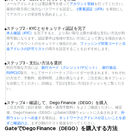
メールアドレスまたは電話番号を使って
アカウント登録
を行ってください。
最初の取引前に強力なパスワードを設定し、
2要素認証（2FA）
を有効にし
てアカウントの安全性を高めましょう。
ステップ2－KYCとセキュリティ認証を完了
本人確認（KYC）
を完了すると、より高い取引上限や多様な支払い方法が利
用可能になります。認証要件は地域や支払い方法によって異なる場合があり
ます。アカウントのセキュリティ強化のため、
フィッシング対策コード
と
出
金アドレスの許可リスト
の両方を設定することをおすすめします。
ステップ3－支払い方法を選択
対応可能な方法には、
銀行カード（クレジット/デビット）
、
銀行振込
、
P2P/C2C
取引、そしてサードパーティプロバイダーが含まれます。それぞれ
の方法で、手数料、処理時間、上限が異なります。ご注文前に各オプション
を比較してください。詳細は、下記の[支払い方法]セクションをご覧くださ
い。
ステップ4－確認して、Dego Finance（DEGO）を購入
ご注文内容（合計金額：価格＋適用手数料）をよくご確認ください。確定
後、Dego Finance（DEGO）はGateの現物ウォレットに入金されます。
外
部ウォレットへ出金
する場合は、
ネットワークとアドレスが正しいことを必
ずご確認の上
、まず少額のテスト送金を行ってください。
GateでDego Finance（DEGO）を購入する方法