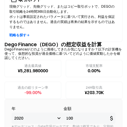
現物グリッド、先物グリッド、またはコピー取引ボットで、DEGOの
取引戦略を24時間365日自動化します。
ボットは事前設定されたパラメータに基づいて実行され、利益を保証
するものではありません。過去の実績は将来の結果を示すものではあ
りません。
戦略を探す→
Dego Finance（DEGO）の想定収益を計算
Dego Financeがどのように推移してきたか気になりますか？以下の計算機を
使って、仮想的な投資が過去価格に基づいてどのように価値変動したかを確
認してください。
過去最高値
市場支配率
¥5,281.980000
0.00%
過去の総リターン率
24H取引高
-99.00%
¥203.70K
年
金額
$
※データソース：Gate市場データです。数値は概算であり、定期的