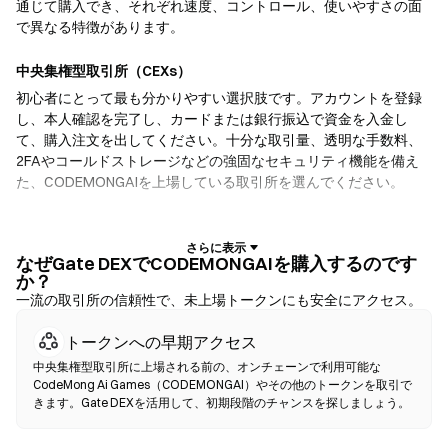
通じて購入でき、それぞれ速度、コントロール、使いやすさの面
で異なる特徴があります。
中央集権型取引所（CEXs）
初心者にとって最も分かりやすい選択肢です。アカウントを登録
し、本人確認を完了し、カードまたは銀行振込で資金を入金し
て、購入注文を出してください。十分な取引量、透明な手数料、
2FAやコールドストレージなどの強固なセキュリティ機能を備え
た、CODEMONGAIを上場している取引所を選んでください。
暗号資産ウォレット
自己保管を重視するユーザー向けです。ノンカストディアルウォ
なぜGate DEXでCODEMONGAIを購入するのです
か？
レットでは、お客様自身が秘密鍵を保有し、ウォレットのインタ
一流の取引所の信頼性で、未上場トークンにも安全にアクセス。
ーフェース内で直接トークンをスワップできます。一部のウォレ
ットは法定通貨オンランプにも対応しており、取引所を経由せず
トークンへの早期アクセス
にクレジットカードでCODEMONGAIを購入できます。いかなる取
引でも、確認前に必ずシードフレーズをバックアップし、コント
中央集権型取引所に上場される前の、オンチェーンで利用可能な
CodeMong Ai Games（CODEMONGAI）やその他のトークンを取引で
ラクトアドレスを確認してください。
きます。Gate DEXを活用して、初期段階のチャンスを探しましょう。
分散型取引所（DEX）