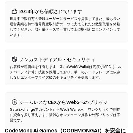
仲介者なしでP2P取引を行います。DEXはスマートコントラクトを
2013年から信頼されています
使用してオンチェーンでスワップを実行するため、登録や本人確
認は不要です。互換性のあるウォレットを接続し、トークンペア
世界中で数百万の登録ユーザーにサービスを提供してきた、最も長い
を選択し、スリッページ許容値を設定して、スワップを確認して
運営実績を持つ暗号資産取引所の一つに支えられた分散型取引を体験
してください。取引量ベースで一貫して上位取引所にランクインして
ください。ガス代が発生し、流動性の深さにより価格が中央集権
います。
型市場と異なる場合がある点にご注意ください。ほとんどのDEX
活動は、Ethereum、BNB Chain、PolygonなどのEVM互換チェー
ン上で行われます。
ノンカストディアル・セキュリティ
お客様が秘密鍵を保有します。Gate Web3 Walletは高度なMPC（マル
チパーティ計算）技術を採用しており、単一のシードフレーズに依存
しないエンタープライズ級のセキュリティを提供します。
シームレスなCEXからWeb3へのブリッジ
Gate ExchangeアカウントからWeb3 Walletへ、ワンクリックで即時
に資金を振り替えます。複雑なオンチェーン操作や外部ブリッジは不
要です。
CodeMong Ai Games（CODEMONGAI）を安全に