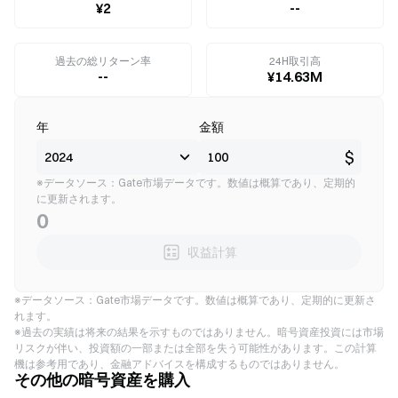
¥2
--
過去の総リターン率
24H取引高
--
¥14.63M
年
金額
$
※データソース：Gate市場データです。数値は概算であり、定期的
に更新されます。
0
収益計算
※データソース：Gate市場データです。数値は概算であり、定期的に更新さ
れます。
※過去の実績は将来の結果を示すものではありません。暗号資産投資には市場
リスクが伴い、投資額の一部または全部を失う可能性があります。この計算
機は参考用であり、金融アドバイスを構成するものではありません。
その他の暗号資産を購入