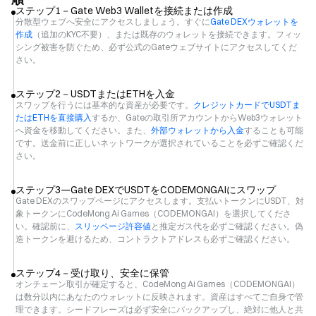
ステップ1－Gate Web3 Walletを接続または作成
分散型ウェブへ安全にアクセスしましょう。すぐに
Gate DEXウォレットを
作成
（追加のKYC不要）、または既存のウォレットを接続できます。フィッ
シング被害を防ぐため、必ず公式のGateウェブサイトにアクセスしてくだ
さい。
ステップ2－USDTまたはETHを入金
スワップを行うには基本的な資産が必要です。
クレジットカードでUSDTま
たはETHを直接購入
するか、Gateの取引所アカウントからWeb3ウォレット
へ資金を移動してください。また、
外部ウォレットから入金
することも可能
です。送金前に正しいネットワークが選択されていることを必ずご確認くだ
さい。
ステップ3—Gate DEXでUSDTをCODEMONGAIにスワップ
Gate DEXのスワップページにアクセスします。支払いトークンにUSDT、対
象トークンにCodeMong Ai Games（CODEMONGAI）を選択してくださ
い。確認前に、
スリッページ許容値
と推定ガス代を必ずご確認ください。偽
造トークンを避けるため、コントラクトアドレスも必ずご確認ください。
ステップ4－受け取り、安全に保管
オンチェーン取引が確定すると、CodeMong Ai Games（CODEMONGAI）
は数分以内にあなたのウォレットに反映されます。資産はすべてご自身で管
理できます。シードフレーズは必ず安全にバックアップし、絶対に他人と共