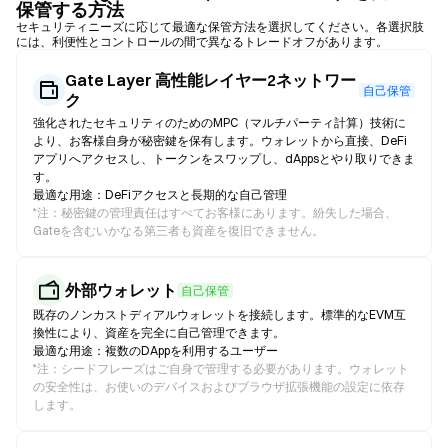
保管する方法
セキュリティニーズに応じて最適な保管方法を選択してください。各選択肢
には、利便性とコントロールの間で異なるトレードオフがあります。
Gate Layer 高性能レイヤー2ネットワー
自己保管
ク
強化されたセキュリティのためのMPC（マルチパーティ計算）技術に
より、お客様自身が秘密鍵を保有します。ウォレットから直接、DeFi
アプリへアクセスし、トークンをスワップし、dAppsとやり取りできま
す。
最適な用途：DeFiアクセスと長期的な自己管理
*
注：秘密鍵の管理責任はすべてお客様にあります。紛失した場合、
Gateを含むいかなる第三者も資産を復旧できません。
外部ウォレット
自己保管
既存のノンカストディアルウォレットを接続します。標準的なEVM互
換性により、資産を完全に自己管理できます。
最適な用途：複数のDAppを利用するユーザー
*
注：シードフレーズはご自身で管理する必要があります。ウォレット
の安全性は、お使いのデバイスおよびブラウザ拡張機能の設定に依存
します。