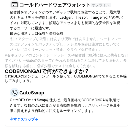
コールドハードウェアウォレット
オフライン
秘密鍵をオフラインかつエアギャップ状態で保管することで、最大限
のセキュリティを確保します。Ledger、Trezor、Tangemなどのデバ
イスに対応しています。頻繁なアクセスよりも長期的な安全性を重視
するユーザーに最適です。
最適な用途：大口保有と長期保有
*
注：アクティブな取引にはあまり便利ではありません。シードフレー
ズはオフラインでバックアップし、デジタル保存は絶対にしないでく
ださい（スクリーンショット禁止、クラウド保存禁止）。
※セキュリティのヒント：シードフレーズや秘密鍵は絶対に他人と共有しない
でください—Gateのスタッフがそれらを尋ねることは決してありません。多
額を移動する前に、必ず少額でテスト送金してください。
CODEMONGAIで何ができますか？
Gate DEXのオンチェーンツールを使って、CODEMONGAIでできることを探
してみましょう。
GateSwap
Gate DEX Smart Swapを使えば、最良価格でCODEMONGAIを取引で
きます。複数のDEXにまたがる流動性を集約し、スリッページを最小
限に抑えるよう自動的に注文をルーティングします。
今すぐスワップ→