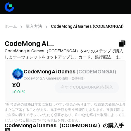
ホーム
購入方法
CodeMong Ai Games (CODEMONGAI)
CodeMong Ai
Games(CODEMONGAI)の購入方法
CodeMong Ai Games（CODEMONGAI）を4つのステップで購入
します—ウォレットをセットアップし、カード、銀行振込、また
は暗号資産入金でUSDTまたはETHを入手し、その後、分散型取引
所でCODEMONGAIへスワップします。資金調達方法を比較し、確
CodeMong Ai Games
(
CODEMONGAI
)
認前にガス代とスリッページを確認し、CODEMONGAIを安全に保
CodeMong Ai Gamesの価格（24時間）
管する方法を学んでください。利用可能性と手数料はネットワー
¥0
今すぐCODEMONGAIを購入
クおよび提供業者によって異なります。
+0.01%
*
暗号資産の価格は非常に変動しやすい場合があります。投資額の価値が上昇
または下落することがあり、元本全額を失う可能性もあります。投資判断は
ご自身の責任で行っていただく必要があり、Gateはお客様の取引によって生
じたいかなる損失についても責任を負いません。
CodeMong Ai Games（CODEMONGAI）の購入手
順