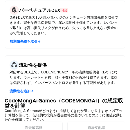
パーペチュアルDEX
Hot
Gate DEXで最大100倍レバレッジのオンチェーン無期限先物を取引で
きます。完全な自己保管型で、深い流動性を備えています。レバレッ
ジ取引には高い損失リスクが伴うため、失っても差し支えない資金の
みで取引してください。
無期限先物を取引→
流動性を提供
対応するDEX上で、CODEMONGAIプールの流動性提供者（LP）にな
ります。ウォレットへ直接、取引手数料の分配を獲得できます。収益
は保証されず、インパーマネントロスが発生する可能性があります。
流動性を追加→
CodeMong Ai Games（CODEMONGAI）の想定収
益を計算
CodeMong Ai Gamesがどのように推移してきたか気になりますか？以下の
計算機を使って、仮想的な投資が過去価格に基づいてどのように価値変動し
たかを確認してください。
過去最高値
市場支配率