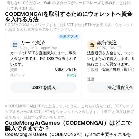
有しないでください。Gateのスタッフがシードフレーズを求めることは決
してありません。
CODEMONGAIを取引するためにウォレットへ資金
を入れる方法
CODEMONGAIへスワップするにはUSDTまたはETHが必要です。ウォレット
へ資金を入れる方法を選択してください。
最速の方法
カード決済
銀行振込
Visa、MC、Apple Pay
SEPA、SWIFT
カードでUSDTを直接購入します。事前
法定通貨を入金して、ステー
入金は不要です。PCI-DSSで保護されて
ンをまとめて購入します。処
います。
銀行によって異なります。
USDT／ETH
低額／無料（銀行によ
資産
手数料
約2分
スピード
1
速度
USDTを購入
法定通貨入金
※CODEMONGAIはCEXに上場していません。これらの方法では、DEXでスワ
ップするためのUSDT／ETHをウォレットへ入金します。手数料と速度は推定
値であり、変動する場合があります。
CodeMong Ai Games（CODEMONGAI）はどこで
購入できますか？
CodeMong Ai Games（CODEMONGAI）は3つの主要チャネルを