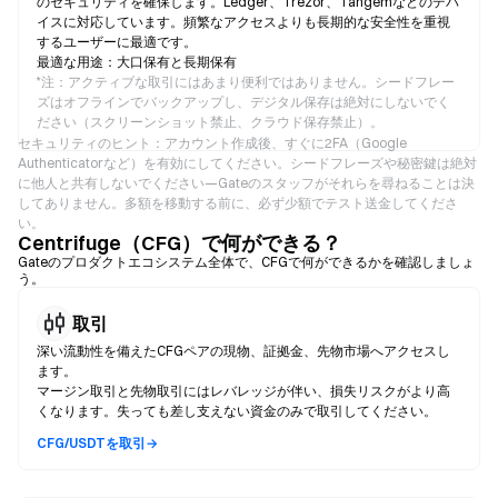
のセキュリティを確保します。Ledger、Trezor、Tangemなどのデバ
イスに対応しています。頻繁なアクセスよりも長期的な安全性を重視
するユーザーに最適です。
最適な用途：大口保有と長期保有
*
注：アクティブな取引にはあまり便利ではありません。シードフレー
ズはオフラインでバックアップし、デジタル保存は絶対にしないでく
ださい（スクリーンショット禁止、クラウド保存禁止）。
セキュリティのヒント：アカウント作成後、すぐに2FA（Google
Authenticatorなど）を有効にしてください。シードフレーズや秘密鍵は絶対
に他人と共有しないでください—Gateのスタッフがそれらを尋ねることは決
してありません。多額を移動する前に、必ず少額でテスト送金してくださ
い。
Centrifuge（CFG）で何ができる？
Gateのプロダクトエコシステム全体で、CFGで何ができるかを確認しましょ
う。
取引
深い流動性を備えたCFGペアの現物、証拠金、先物市場へアクセスし
ます。
マージン取引と先物取引にはレバレッジが伴い、損失リスクがより高
くなります。失っても差し支えない資金のみで取引してください。
CFG/USDTを取引→