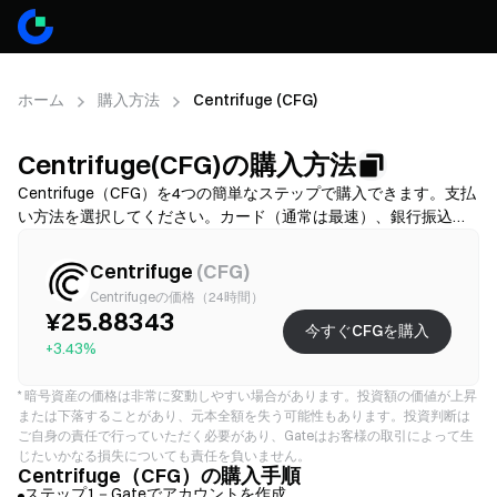
ホーム
購入方法
Centrifuge (CFG)
Centrifuge(CFG)の購入方法
Centrifuge（CFG）を4つの簡単なステップで購入できます。支払
い方法を選択してください。カード（通常は最速）、銀行振込
（手数料が低いことが多いですが、時間がかかる場合がありま
す）、またはP2P/C2C（選択肢は多いですが、詐欺リスクが高い
Centrifuge
(
CFG
)
です）から選び、その後、総コスト（提供業者手数料＋スプレッ
Centrifugeの価格（24時間）
ド）を確認し、必要に応じてKYCを完了し、2FAでアカウントを保
¥25.88343
今すぐCFGを購入
護してください。利用可能性、上限、手数料、処理時間は地域と
+3.43%
提供業者により異なります。
*
暗号資産の価格は非常に変動しやすい場合があります。投資額の価値が上昇
または下落することがあり、元本全額を失う可能性もあります。投資判断は
ご自身の責任で行っていただく必要があり、Gateはお客様の取引によって生
じたいかなる損失についても責任を負いません。
Centrifuge（CFG）の購入手順
ステップ1－Gateでアカウントを作成