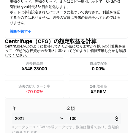
現物グリッド、先物グリッド、またはコピー取引ボットで、CFGの取
引戦略を24時間365日自動化します。
ボットは事前設定されたパラメータに基づいて実行され、利益を保証
するものではありません。過去の実績は将来の結果を示すものではあ
りません。
戦略を探す→
Centrifuge（CFG）の想定収益を計算
Centrifugeがどのように推移してきたか気になりますか？以下の計算機を使
って、仮想的な投資が過去価格に基づいてどのように価値変動したかを確認
してください。
過去最高値
市場支配率
¥346.23000
0.00%
過去の総リターン率
24H取引高
-70.00%
¥2.55M
年
金額
$
※データソース：Gate市場データです。数値は概算であり、定期的
に更新されます。