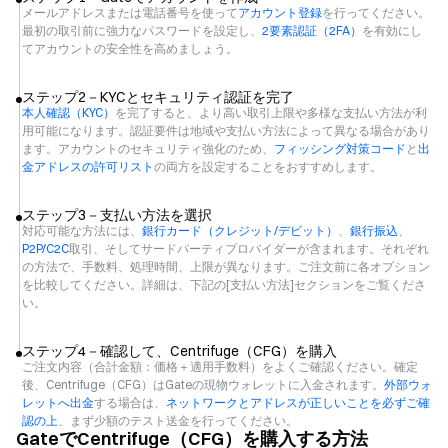
メールアドレスまたは電話番号を使って
アカウント登録
を行ってください。
最初の取引前に強力なパスワードを設定し、
2要素認証（2FA）
を有効にし
てアカウントの安全性を高めましょう。
ステップ2－KYCとセキュリティ認証を完了
本人確認（KYC）
を完了すると、より高い取引上限や多様な支払い方法が利
用可能になります。認証要件は地域や支払い方法によって異なる場合があり
ます。アカウントのセキュリティ強化のため、
フィッシング対策コード
と
出
金アドレスの許可リスト
の両方を設定することをおすすめします。
ステップ3－支払い方法を選択
対応可能な方法には、
銀行カード（クレジット/デビット）
、
銀行振込
、
P2P/C2C
取引、そしてサードパーティプロバイダーが含まれます。それぞれ
の方法で、手数料、処理時間、上限が異なります。ご注文前に各オプション
を比較してください。詳細は、下記の[支払い方法]セクションをご覧くださ
い。
ステップ4－確認して、Centrifuge（CFG）を購入
ご注文内容（合計金額：価格＋適用手数料）をよくご確認ください。確定
後、Centrifuge（CFG）はGateの現物ウォレットに入金されます。
外部ウォ
レットへ出金
する場合は、
ネットワークとアドレスが正しいことを必ずご確
認の上
、まず少額のテスト送金を行ってください。
GateでCentrifuge（CFG）を購入する方法