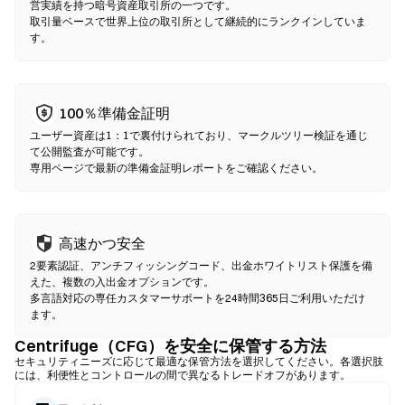
を選択し、スリッページ許容値を設定して、スワップを確認して
営実績を持つ暗号資産取引所の一つです。
取引量ベースで世界上位の取引所として継続的にランクインしていま
ください。ガス代が発生し、流動性の深さにより価格が中央集権
す。
型市場と異なる場合がある点にご注意ください。ほとんどのDEX
活動は、Ethereum、BNB Chain、PolygonなどのEVM互換チェー
ン上で行われます。
100％準備金証明
ユーザー資産は1：1で裏付けられており、マークルツリー検証を通じ
て公開監査が可能です。
専用ページで最新の準備金証明レポートをご確認ください。
高速かつ安全
2要素認証、アンチフィッシングコード、出金ホワイトリスト保護を備
えた、複数の入出金オプションです。
多言語対応の専任カスタマーサポートを24時間365日ご利用いただけ
ます。
Centrifuge（CFG）を安全に保管する方法
セキュリティニーズに応じて最適な保管方法を選択してください。各選択肢
には、利便性とコントロールの間で異なるトレードオフがあります。