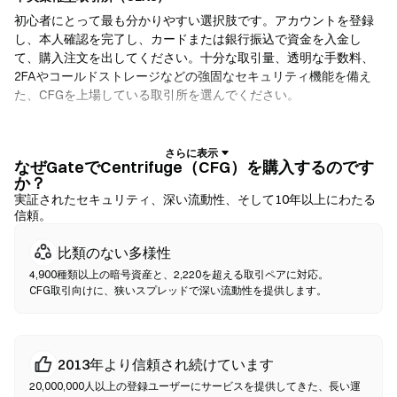
初心者にとって最も分かりやすい選択肢です。アカウントを登録
し、本人確認を完了し、カードまたは銀行振込で資金を入金し
て、購入注文を出してください。十分な取引量、透明な手数料、
2FAやコールドストレージなどの強固なセキュリティ機能を備え
た、CFGを上場している取引所を選んでください。
暗号資産ウォレット
自己保管を重視するユーザー向けです。ノンカストディアルウォ
なぜGateでCentrifuge（CFG）を購入するのです
か？
レットでは、お客様自身が秘密鍵を保有し、ウォレットのインタ
実証されたセキュリティ、深い流動性、そして10年以上にわたる
ーフェース内で直接トークンをスワップできます。一部のウォレ
信頼。
ットは法定通貨オンランプにも対応しており、取引所を経由せず
にクレジットカードでCFGを購入できます。いかなる取引でも、
比類のない多様性
確認前に必ずシードフレーズをバックアップし、コントラクトア
4,900種類以上の暗号資産と、2,220を超える取引ペアに対応。
ドレスを確認してください。
CFG取引向けに、狭いスプレッドで深い流動性を提供します。
分散型取引所（DEX）
仲介者なしでP2P取引を行います。DEXはスマートコントラクトを
2013年より信頼され続けています
使用してオンチェーンでスワップを実行するため、登録や本人確
認は不要です。互換性のあるウォレットを接続し、トークンペア
20,000,000人以上の登録ユーザーにサービスを提供してきた、長い運