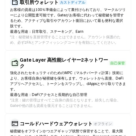
取引所ウォレット
カストディアル
お客様の資産は100％準備金によって裏付けられており、マークルツリ
ーにより公開監査可能です。Gateがお客様に代わって秘密鍵を管理す
るため、アクティブな取引やアカウント復旧において最も便利な選択
肢です。
最適な用途：日常取引、ステーキング、Earn
*
注：秘密鍵を直接管理することはできません。アカウント保護のた
め、必ず2FAとアンチフィッシングコードを有効にしてください。
Gate Layer 高性能レイヤー2ネットワー
自己保管
ク
強化されたセキュリティのためのMPC（マルチパーティ計算）技術に
より、お客様自身が秘密鍵を保有します。ウォレットから直接、DeFi
アプリへアクセスし、トークンをスワップし、dAppsとやり取りできま
す。
最適な用途：DeFiアクセスと長期的な自己管理
*
注意：鍵の管理はすべてご自身の責任となります。紛失した場合、
Gateや他の誰も資産を復元することはできません。
コールドハードウェアウォレット
オフライン
秘密鍵をオフラインかつエアギャップ状態で保管することで、最大限