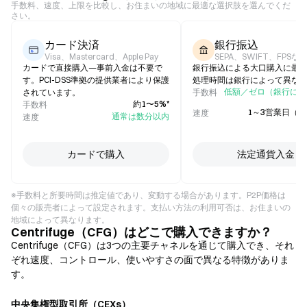
手数料、速度、上限を比較し、お住まいの地域に最適な選択肢を選んでくだ
さい。
カード決済
銀行振込
Visa、Mastercard、Apple Pay
SEPA、SWIFT、FPSな
カードで直接購入—事前入金は不要で
銀行振込による大口購入に最
す。PCI-DSS準拠の提供業者により保護
処理時間は銀行によって異な
低額／ゼロ（銀行によ
されています。
手数料
約1〜5%*
手数料
1～3営業日（
速度
通常は数分以内
速度
カードで購入
法定通貨入金
※手数料と所要時間は推定値であり、変動する場合があります。P2P価格は
個々の販売者によって設定されます。支払い方法の利用可否は、お住まいの
地域によって異なります。
Centrifuge（CFG）はどこで購入できますか？
Centrifuge（CFG）は3つの主要チャネルを通じて購入でき、それ
ぞれ速度、コントロール、使いやすさの面で異なる特徴がありま
す。
中央集権型取引所（CEXs）