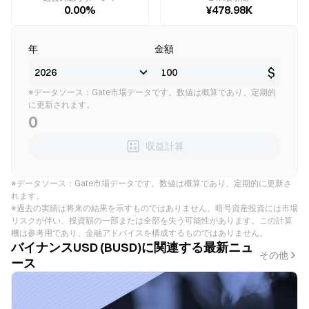
0.00%
¥478.98K
年
金額
$
※データソース：Gate市場データです。数値は概算であり、定期的
に更新されます。
0
収益計算
※データソース：Gate市場データです。数値は概算であり、定期的に更新さ
れます。
※過去の実績は将来の結果を示すものではありません。暗号資産投資には市場
リスクが伴い、投資額の一部または全部を失う可能性があります。この計算
機は参考用であり、金融アドバイスを構成するものではありません。
バイナンスUSD (BUSD)に関連する最新ニュ
その他
ース