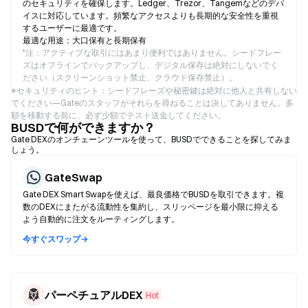
のセキュリティを確保します。Ledger、Trezor、Tangemなどのデバ
イスに対応しています。頻繁なアクセスよりも長期的な安全性を重視
するユーザーに最適です。
最適な用途：大口保有と長期保有
*
注：アクティブな取引にはあまり便利ではありません。シードフレー
ズはオフラインでバックアップし、デジタル保存は絶対にしないでく
ださい（スクリーンショット禁止、クラウド保存禁止）。
※セキュリティのヒント：シードフレーズや秘密鍵は絶対に他人と共有しない
でください—Gateのスタッフがそれらを尋ねることは決してありません。多
額を移動する前に、必ず少額でテスト送金してください。
BUSDで何ができますか？
Gate DEXのオンチェーンツールを使って、BUSDでできることを探してみま
しょう。
GateSwap
Gate DEX Smart Swapを使えば、最良価格でBUSDを取引できます。複
数のDEXにまたがる流動性を集約し、スリッページを最小限に抑える
よう自動的に注文をルーティングします。
今すぐスワップ→
パーペチュアルDEX
Hot