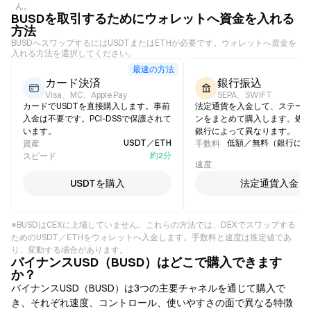
ん。
BUSDを取引するためにウォレットへ資金を入れる
方法
BUSDへスワップするにはUSDTまたはETHが必要です。ウォレットへ資金を
入れる方法を選択してください。
最速の方法
カード決済
銀行振込
Visa、MC、Apple Pay
SEPA、SWIFT
カードでUSDTを直接購入します。事前
法定通貨を入金して、ステー
入金は不要です。PCI-DSSで保護されて
ンをまとめて購入します。処
います。
銀行によって異なります。
USDT／ETH
低額／無料（銀行によ
資産
手数料
約2分
スピード
1
速度
USDTを購入
法定通貨入金
※BUSDはCEXに上場していません。これらの方法では、DEXでスワップする
ためのUSDT／ETHをウォレットへ入金します。手数料と速度は推定値であ
り、変動する場合があります。
バイナンスUSD（BUSD）はどこで購入できます
か？
バイナンスUSD（BUSD）は3つの主要チャネルを通じて購入で
き、それぞれ速度、コントロール、使いやすさの面で異なる特徴