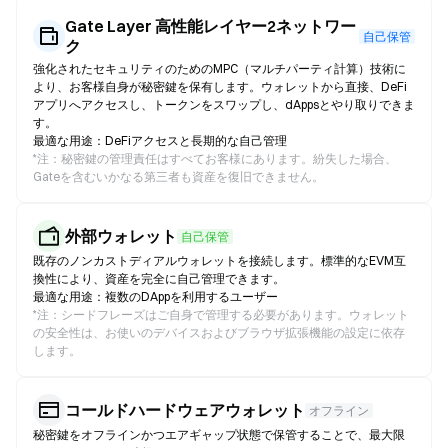
Gate Layer 高性能レイヤー2ネットワー
自己保管
ク
強化されたセキュリティのためのMPC（マルチパーティ計算）技術に
より、お客様自身が秘密鍵を保有します。ウォレットから直接、DeFi
アプリへアクセスし、トークンをスワップし、dAppsとやり取りできま
す。
最適な用途：DeFiアクセスと長期的な自己管理
*
注：秘密鍵の管理責任はすべてお客様にあります。紛失した場合、
Gateを含むいかなる第三者も資産を復旧できません。
外部ウォレット
自己保管
既存のノンカストディアルウォレットを接続します。標準的なEVM互
換性により、資産を完全に自己管理できます。
最適な用途：複数のDAppを利用するユーザー
*
注：シードフレーズはご自身で管理する必要があります。ウォレット
の安全性は、お使いのデバイスおよびブラウザ拡張機能の設定に依存
します。
コールドハードウェアウォレット
オフライン
秘密鍵をオフラインかつエアギャップ状態で保管することで、最大限