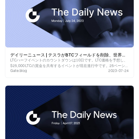
デイリーニュース | テスラがBTCフィールドを削除、世界初のブロックチェーン衛星が無事に打ち上げられ、DAIがBUSDを上回り、第3位のステーブ
LTCハーフイベントのカウントダウンは10日です。LTC価格を予想し、
$25,000 LTCの賞金を共有するイベントが現在進行中です。25ベーシス
Gate.blog
2023-07-24
ポイントの利上げが合意になりました。水曜日と木曜日の重要なデー
タに注目してください。