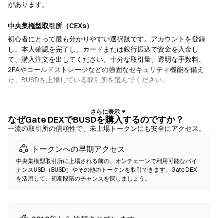
があります。
中央集権型取引所（CEXs）
初心者にとって最も分かりやすい選択肢です。アカウントを登録
し、本人確認を完了し、カードまたは銀行振込で資金を入金し
て、購入注文を出してください。十分な取引量、透明な手数料、
2FAやコールドストレージなどの強固なセキュリティ機能を備え
た、BUSDを上場している取引所を選んでください。
暗号資産ウォレット
自己保管を重視するユーザー向けです。ノンカストディアルウォ
なぜGate DEXでBUSDを購入するのですか？
レットでは、お客様自身が秘密鍵を保有し、ウォレットのインタ
一流の取引所の信頼性で、未上場トークンにも安全にアクセス。
ーフェース内で直接トークンをスワップできます。一部のウォレ
トークンへの早期アクセス
ットは法定通貨オンランプにも対応しており、取引所を経由せず
にクレジットカードでBUSDを購入できます。いかなる取引でも、
中央集権型取引所に上場される前の、オンチェーンで利用可能なバイ
確認前に必ずシードフレーズをバックアップし、コントラクトア
ナンスUSD（BUSD）やその他のトークンを取引できます。Gate DEX
を活用して、初期段階のチャンスを探しましょう。
ドレスを確認してください。
分散型取引所（DEX）