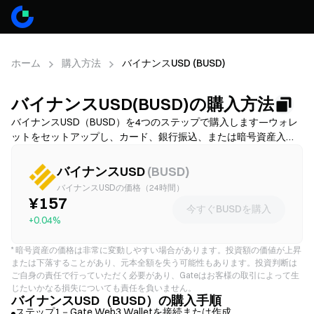
ホーム
購入方法
バイナンスUSD (BUSD)
バイナンスUSD(BUSD)の購入方法
バイナンスUSD（BUSD）を4つのステップで購入します—ウォレ
ットをセットアップし、カード、銀行振込、または暗号資産入金
でUSDTまたはETHを入手し、その後、分散型取引所でBUSDへス
ワップします。資金調達方法を比較し、確認前にガス代とスリッ
バイナンスUSD
(
BUSD
)
ページを確認し、BUSDを安全に保管する方法を学んでください。
バイナンスUSDの価格（24時間）
利用可能性と手数料はネットワークおよび提供業者によって異な
¥157
今すぐBUSDを購入
ります。
+0.04%
*
暗号資産の価格は非常に変動しやすい場合があります。投資額の価値が上昇
または下落することがあり、元本全額を失う可能性もあります。投資判断は
ご自身の責任で行っていただく必要があり、Gateはお客様の取引によって生
じたいかなる損失についても責任を負いません。
バイナンスUSD（BUSD）の購入手順
ステップ1－Gate Web3 Walletを接続または作成