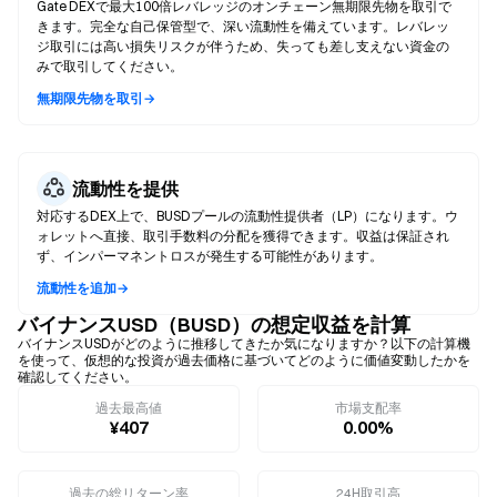
Gate DEXで最大100倍レバレッジのオンチェーン無期限先物を取引で
きます。完全な自己保管型で、深い流動性を備えています。レバレッ
ジ取引には高い損失リスクが伴うため、失っても差し支えない資金の
みで取引してください。
無期限先物を取引→
流動性を提供
対応するDEX上で、BUSDプールの流動性提供者（LP）になります。ウ
ォレットへ直接、取引手数料の分配を獲得できます。収益は保証され
ず、インパーマネントロスが発生する可能性があります。
流動性を追加→
バイナンスUSD（BUSD）の想定収益を計算
バイナンスUSDがどのように推移してきたか気になりますか？以下の計算機
を使って、仮想的な投資が過去価格に基づいてどのように価値変動したかを
確認してください。
過去最高値
市場支配率
¥407
0.00%
過去の総リターン率
24H取引高