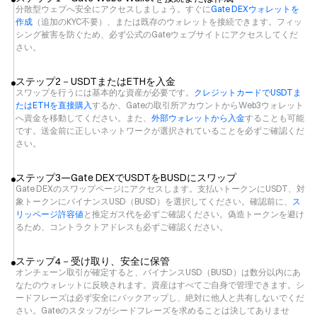
分散型ウェブへ安全にアクセスしましょう。すぐに
Gate DEXウォレットを
作成
（追加のKYC不要）、または既存のウォレットを接続できます。フィッ
シング被害を防ぐため、必ず公式のGateウェブサイトにアクセスしてくだ
さい。
ステップ2－USDTまたはETHを入金
スワップを行うには基本的な資産が必要です。
クレジットカードでUSDTま
たはETHを直接購入
するか、Gateの取引所アカウントからWeb3ウォレット
へ資金を移動してください。また、
外部ウォレットから入金
することも可能
です。送金前に正しいネットワークが選択されていることを必ずご確認くだ
さい。
ステップ3—Gate DEXでUSDTをBUSDにスワップ
Gate DEXのスワップページにアクセスします。支払いトークンにUSDT、対
象トークンにバイナンスUSD（BUSD）を選択してください。確認前に、
ス
リッページ許容値
と推定ガス代を必ずご確認ください。偽造トークンを避け
るため、コントラクトアドレスも必ずご確認ください。
ステップ4－受け取り、安全に保管
オンチェーン取引が確定すると、バイナンスUSD（BUSD）は数分以内にあ
なたのウォレットに反映されます。資産はすべてご自身で管理できます。シ
ードフレーズは必ず安全にバックアップし、絶対に他人と共有しないでくだ
さい。Gateのスタッフがシードフレーズを求めることは決してありませ