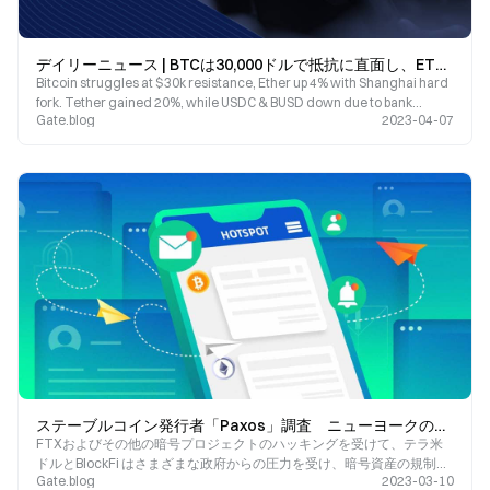
デイリーニュース | BTCは30,000ドルで抵抗に直面し、ETHは反発; ジョブレポート前のウォールストリートは慎重に進む、ビッグテックはブラード
Bitcoin struggles at $30k resistance, Ether up 4% with Shanghai hard
fork. Tether gained 20%, while USDC & BUSD down due to bank
Gate.blog
2023-04-07
troubles. Wall Street cautious pre-jobs report, expecting 230k jobs
added in March. Money-market funds hit new high of $5.25tn.
ステーブルコイン発行者「Paxos」調査 ニューヨークの規制当局
FTXおよびその他の暗号プロジェクトのハッキングを受けて、テラ米
ドルとBlockFi はさまざまな政府からの圧力を受け、暗号資産の規制を
Gate.blog
2023-03-10
制定するよう求められています。すでに、英国と米国の両政府が主導