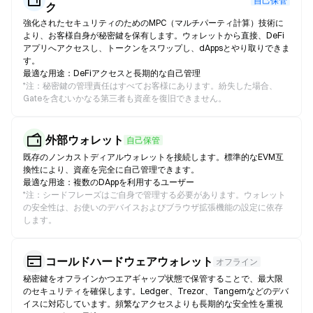
自己保管
ク
強化されたセキュリティのためのMPC（マルチパーティ計算）技術に
より、お客様自身が秘密鍵を保有します。ウォレットから直接、DeFi
アプリへアクセスし、トークンをスワップし、dAppsとやり取りできま
す。
最適な用途：DeFiアクセスと長期的な自己管理
*
注：秘密鍵の管理責任はすべてお客様にあります。紛失した場合、
Gateを含むいかなる第三者も資産を復旧できません。
外部ウォレット
自己保管
既存のノンカストディアルウォレットを接続します。標準的なEVM互
換性により、資産を完全に自己管理できます。
最適な用途：複数のDAppを利用するユーザー
*
注：シードフレーズはご自身で管理する必要があります。ウォレット
の安全性は、お使いのデバイスおよびブラウザ拡張機能の設定に依存
します。
コールドハードウェアウォレット
オフライン
秘密鍵をオフラインかつエアギャップ状態で保管することで、最大限
のセキュリティを確保します。Ledger、Trezor、Tangemなどのデバ
イスに対応しています。頻繁なアクセスよりも長期的な安全性を重視