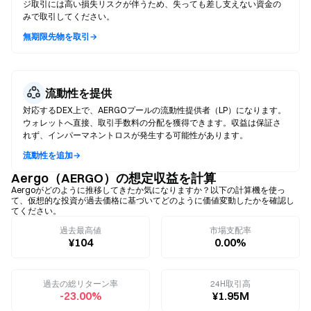
ジ取引には高い損失リスクが伴うため、失っても差し支えない資金の
みで取引してください。
無期限先物を取引→
流動性を提供
対応するDEX上で、AERGOプールの流動性提供者（LP）になります。
ウォレットへ直接、取引手数料の分配を獲得できます。収益は保証さ
れず、インパーマネントロスが発生する可能性があります。
流動性を追加→
Aergo（AERGO）の想定収益を計算
Aergoがどのように推移してきたか気になりますか？以下の計算機を使っ
て、仮想的な投資が過去価格に基づいてどのように価値変動したかを確認し
てください。
過去最高値
市場支配率
¥104
0.00%
過去の総リターン率
24H取引高
-23.00%
¥1.95M