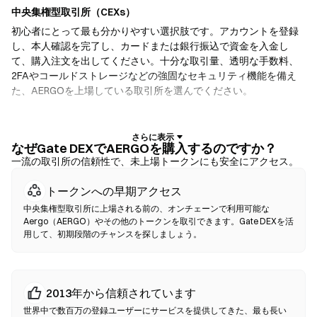
中央集権型取引所（CEXs）
初心者にとって最も分かりやすい選択肢です。アカウントを登録
し、本人確認を完了し、カードまたは銀行振込で資金を入金し
て、購入注文を出してください。十分な取引量、透明な手数料、
2FAやコールドストレージなどの強固なセキュリティ機能を備え
た、AERGOを上場している取引所を選んでください。
暗号資産ウォレット
自己保管を重視するユーザー向けです。ノンカストディアルウォ
なぜGate DEXでAERGOを購入するのですか？
レットでは、お客様自身が秘密鍵を保有し、ウォレットのインタ
一流の取引所の信頼性で、未上場トークンにも安全にアクセス。
ーフェース内で直接トークンをスワップできます。一部のウォレ
トークンへの早期アクセス
ットは法定通貨オンランプにも対応しており、取引所を経由せず
にクレジットカードでAERGOを購入できます。いかなる取引で
中央集権型取引所に上場される前の、オンチェーンで利用可能な
も、確認前に必ずシードフレーズをバックアップし、コントラク
Aergo（AERGO）やその他のトークンを取引できます。Gate DEXを活
用して、初期段階のチャンスを探しましょう。
トアドレスを確認してください。
分散型取引所（DEX）
仲介者なしでP2P取引を行います。DEXはスマートコントラクトを
2013年から信頼されています
使用してオンチェーンでスワップを実行するため、登録や本人確
世界中で数百万の登録ユーザーにサービスを提供してきた、最も長い