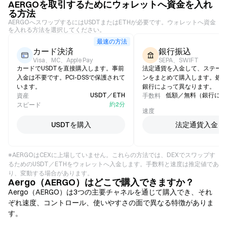
AERGOを取引するためにウォレットへ資金を入れ
る方法
AERGOへスワップするにはUSDTまたはETHが必要です。ウォレットへ資金
を入れる方法を選択してください。
最速の方法
カード決済
銀行振込
Visa、MC、Apple Pay
SEPA、SWIFT
カードでUSDTを直接購入します。事前
法定通貨を入金して、ステー
入金は不要です。PCI-DSSで保護されて
ンをまとめて購入します。処
います。
銀行によって異なります。
USDT／ETH
低額／無料（銀行によ
資産
手数料
約2分
スピード
1
速度
USDTを購入
法定通貨入金
※AERGOはCEXに上場していません。これらの方法では、DEXでスワップす
るためのUSDT／ETHをウォレットへ入金します。手数料と速度は推定値であ
り、変動する場合があります。
Aergo（AERGO）はどこで購入できますか？
Aergo（AERGO）は3つの主要チャネルを通じて購入でき、それ
ぞれ速度、コントロール、使いやすさの面で異なる特徴がありま
す。