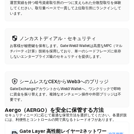
認は不要です。互換性のあるウォレットを接続し、トークンペア
運営実績を持つ暗号資産取引所の一つに支えられた分散型取引を体験
を選択し、スリッページ許容値を設定して、スワップを確認して
してください。取引量ベースで一貫して上位取引所にランクインして
います。
ください。ガス代が発生し、流動性の深さにより価格が中央集権
型市場と異なる場合がある点にご注意ください。ほとんどのDEX
活動は、Ethereum、BNB Chain、PolygonなどのEVM互換チェー
ン上で行われます。
ノンカストディアル・セキュリティ
お客様が秘密鍵を保有します。Gate Web3 Walletは高度なMPC（マル
チパーティ計算）技術を採用しており、単一のシードフレーズに依存
しないエンタープライズ級のセキュリティを提供します。
シームレスなCEXからWeb3へのブリッジ
Gate ExchangeアカウントからWeb3 Walletへ、ワンクリックで即時
に資金を振り替えます。複雑なオンチェーン操作や外部ブリッジは不
要です。
Aergo（AERGO）を安全に保管する方法
セキュリティニーズに応じて最適な保管方法を選択してください。各選択肢
には、利便性とコントロールの間で異なるトレードオフがあります。
Gate Layer 高性能レイヤー2ネットワー