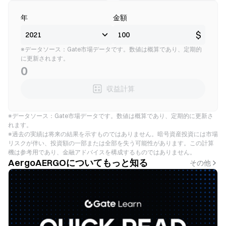
年
金額
$
※データソース：Gate市場データです。数値は概算であり、定期的
に更新されます。
0
収益計算
※データソース：Gate市場データです。数値は概算であり、定期的に更新さ
れます。
※過去の実績は将来の結果を示すものではありません。暗号資産投資には市場
リスクが伴い、投資額の一部または全部を失う可能性があります。この計算
機は参考用であり、金融アドバイスを構成するものではありません。
AergoAERGOについてもっと知る
その他