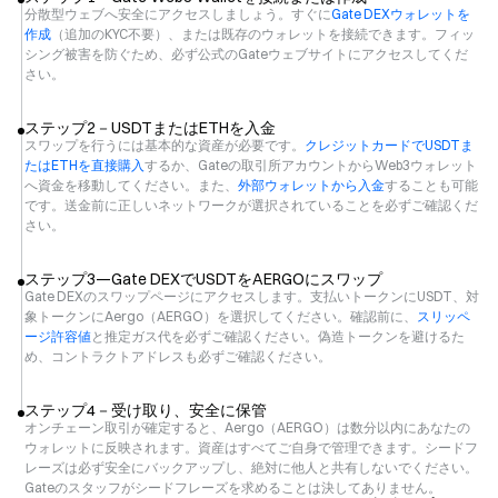
分散型ウェブへ安全にアクセスしましょう。すぐに
Gate DEXウォレットを
作成
（追加のKYC不要）、または既存のウォレットを接続できます。フィッ
シング被害を防ぐため、必ず公式のGateウェブサイトにアクセスしてくだ
さい。
ステップ2－USDTまたはETHを入金
スワップを行うには基本的な資産が必要です。
クレジットカードでUSDTま
たはETHを直接購入
するか、Gateの取引所アカウントからWeb3ウォレット
へ資金を移動してください。また、
外部ウォレットから入金
することも可能
です。送金前に正しいネットワークが選択されていることを必ずご確認くだ
さい。
ステップ3—Gate DEXでUSDTをAERGOにスワップ
Gate DEXのスワップページにアクセスします。支払いトークンにUSDT、対
象トークンにAergo（AERGO）を選択してください。確認前に、
スリッペ
ージ許容値
と推定ガス代を必ずご確認ください。偽造トークンを避けるた
め、コントラクトアドレスも必ずご確認ください。
ステップ4－受け取り、安全に保管
オンチェーン取引が確定すると、Aergo（AERGO）は数分以内にあなたの
ウォレットに反映されます。資産はすべてご自身で管理できます。シードフ
レーズは必ず安全にバックアップし、絶対に他人と共有しないでください。
Gateのスタッフがシードフレーズを求めることは決してありません。