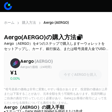
ホーム
購入方法
Aergo (AERGO)
Aergo(AERGO)の購入方法
Aergo（AERGO）を4つのステップで購入します—ウォレットを
セットアップし、カード、銀行振込、または暗号資産入金でUSDT
またはETHを入手し、その後、分散型取引所でAERGOへスワップ
します。資金調達方法を比較し、確認前にガス代とスリッページ
Aergo
(
AERGO
)
を確認し、AERGOを安全に保管する方法を学んでください。利用
Aergoの価格（24時間）
可能性と手数料はネットワークおよび提供業者によって異なりま
¥1
今すぐAERGOを購入
す。
0.00%
*
暗号資産の価格は非常に変動しやすい場合があります。投資額の価値が上昇
または下落することがあり、元本全額を失う可能性もあります。投資判断は
ご自身の責任で行っていただく必要があり、Gateはお客様の取引によって生
じたいかなる損失についても責任を負いません。
Aergo（AERGO）の購入手順
ステップ1－Gate Web3 Walletを接続または作成