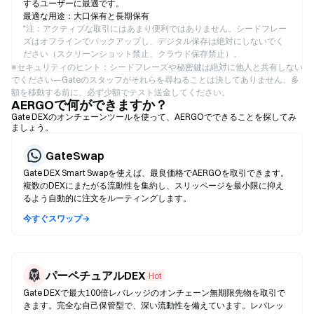
するユーザーに最適です。
最適な用途：大口保有と長期保有
*
注：アクティブな取引にはあまり便利ではありません。シードフレー
ズはオフラインでバックアップし、デジタル保存は絶対にしないでく
ださい（スクリーンショット禁止、クラウド保存禁止）。
※セキュリティのヒント：シードフレーズや秘密鍵は絶対に他人と共有しない
でください—Gateのスタッフがそれらを尋ねることは決してありません。多
額を移動する前に、必ず少額でテスト送金してください。
AERGOで何ができますか？
Gate DEXのオンチェーンツールを使って、AERGOでできることを探してみ
ましょう。
GateSwap
Gate DEX Smart Swapを使えば、最良価格でAERGOを取引できます。
複数のDEXにまたがる流動性を集約し、スリッページを最小限に抑え
るよう自動的に注文をルーティングします。
今すぐスワップ→
パーペチュアルDEX
Hot
Gate DEXで最大100倍レバレッジのオンチェーン無期限先物を取引で
きます。完全な自己保管型で、深い流動性を備えています。レバレッ