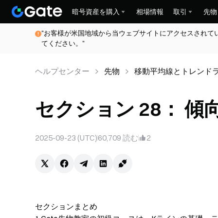
暗号資産を購入
相場情報
取引
先物
"お客様が米国地域から当ウェブサイトにアクセスされて
てください。"
ヘルプセンター
先物
移動平均線とトレンド
セクション 28： 傾向
2025-09-23 (UTC)
60,709
読む
2
セクションまとめ