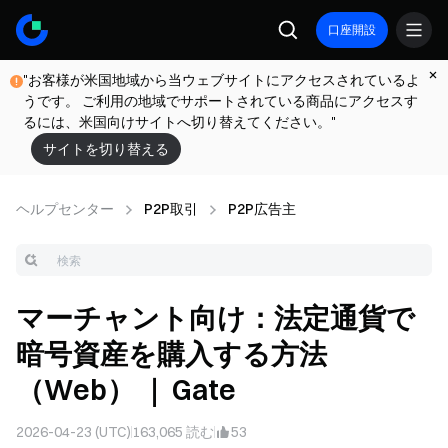
口座開設
"お客様が米国地域から当ウェブサイトにアクセスされているよ
うです。 ご利用の地域でサポートされている商品にアクセスす
るには、米国向けサイトへ切り替えてください。"
サイトを切り替える
ヘルプセンター
P2P取引
P2P広告主
マーチャント向け：法定通貨で
暗号資産を購入する方法
（Web） ｜ Gate
2026-04-23 (UTC)
163,065
読む
53