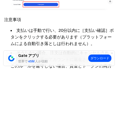
注意事項
支払いは手動で行い、20分以内に［支払い確認］ボ
タンをクリックする必要があります（プラットフォー
ムによる自動引き落としは行われません）。
そうしない場合、注文は自動的にキャンセルされ、
Gate アプリ
ダウンロード
法定通貨は売り手のアカウントに返金されます。
世界で
45M
人が信頼
このルールを厳守しない場合、資金とトークンの両方
を失う可能性があります。
はい
いいえ
免責事項
本コンテンツは参考および教育目的のみであり、金融、投
資、取引、または法律に関する助言を構成するものではな
く、いかなるデジタル資産の売買の申込みまたは勧誘を構
成するものでもありません。Gateは、本コンテンツに含