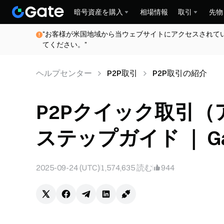
暗号資産を購入
相場情報
取引
先物
"お客様が米国地域から当ウェブサイトにアクセスされて
てください。"
ヘルプセンター
P2P取引
P2P取引の紹介
P2Pクイック取引
ステップガイド ｜ Ga
2025-09-24 (UTC)
1,574,635
読む
944