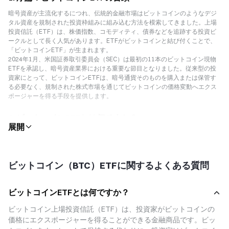
暗号資産が主流化するにつれ、伝統的金融市場はビットコインのようなデジ
タル資産を規制された投資枠組みに組み込む方法を模索してきました。上場
投資信託（ETF）は、株価指数、コモディティ、債券などを追跡する投資ビ
ークルとして長く人気があります。ETFがビットコインと結び付くことで、
「ビットコインETF」が生まれます。
2024年1月、米国証券取引委員会（SEC）は最初の11本のビットコイン現物
ETFを承認し、暗号資産業界における重要な節目となりました。従来型の投
資家にとって、ビットコインETFは、暗号通貨そのものを購入または保管す
る必要なく、規制された株式市場を通じてビットコインの価格変動へエクス
ポージャーを得る手段を提供します。
2. ビットコインETFとは何ですか？
本質的に、ビットコインETFとはビットコイン価格に追随するよう設計され
たファンドであり、その株式は従来の取引所で取引されます。ETF株式を購
入することで、投資家は暗号資産を直接保有・管理することなく、ビットコ
インの市場パフォーマンスへのエクスポージャーを得られます。
ビットコイン（BTC）ETFに関するよくある質問
ビットコインETFには大きく2種類あります。
I.ビットコイン先物ETF
ビットコインETFとは何ですか？
-ビットコインそのものではなく、ビットコイン先物契約へ投資します。
- 米国では、CFTCが先物市場を規制し、SECがETFの仕組みを規制します。
ビットコイン上場投資信託（ETF）は、投資家がビットコインの
II. ビットコイン現物ETF
価格にエクスポージャーを得ることができる金融商品です。ビッ
- 基礎資産として実際のビットコインを保有し、カストディアンが安全に保管