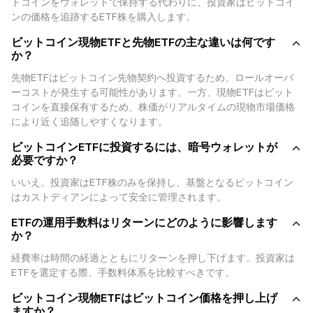
トコインをウォレットで保持する代わりに、投資家はビットコイ
します。
ンの価格を追跡するETF株を購入します。
- 先物のロールオーバーコストなしに、株価はビットコインのリアルタイム現
物価格に近く追随します。
ビットコイン現物ETFと先物ETFの主な違いは何です
- 2024年1月にSECが承認し、発行体にはBlackRock、Fidelity、Grayscaleな
か？
どが含まれます。
現物ETFのローンチは、ビットコインを投資の主流へさらに押し上げる突破
先物ETFはビットコイン先物契約へ投資するため、ロールオーバ
口として広く認識されています。
ーコストが発生する可能性があります。一方、現物ETFはビット
コインを直接保有するため、株価がリアルタイムの現物市場価格
3. ビットコイン現物ETFと直接的なビットコイン保有の違
により近く追随しやすくなります。
い
ビットコインETFに投資するには、暗号ウォレットが
ビットコイン現物ETFの購入は、ビットコインを直接保持することといくつ
必要ですか？
かの重要な点で異なります：
- 保有形態：ETF投資家はビットコインそのものではなく、ファンドの株式を
いいえ。投資家はETF株のみを保持し、基盤となるビットコイン
保有します。保管機関が基礎となるビットコインを管理するため、秘密鍵や
はカストディアンによって安全に管理されます。
ウォレットは不要になります。
-取引時間：ビットコイン市場は24時間365日稼働します。しかし、ETFは伝
ETFの運用手数料はリターンにどのように影響します
統的な取引所の取引時間（例：ニューヨーク証券取引所）に縛られます。
か？
- コスト構造：ETFは年率の運用手数料（経費率）を課し、通常0.2%〜1%の
範囲です。ビットコインを直接保有する場合、取引手数料や保管手数料が発
経費率は時間の経過とともにリターンを押し下げます。投資家は
生する可能性があります。
ETFを選定する際、手数料体系を比較すべきです。
- 規制監督：ETFはSECの下で規制される有価証券です。ビットコインの直接
購入は同等の規制保護がなく、取引所の破綻やハッキングなどのリスクを伴
ビットコイン現物ETFはビットコイン価格を押し上げ
います。
ますか？