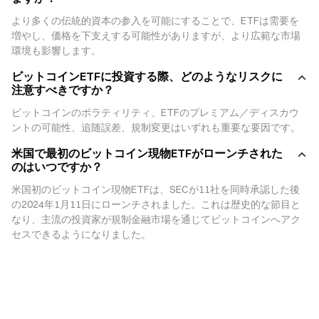
これらの違いにより、ビットコインETFは暗号資産市場に不慣れな投資家に
とって魅力的な「入門」選択肢となります。
より多くの伝統的資本の参入を可能にすることで、ETFは需要を
増やし、価格を下支えする可能性がありますが、より広範な市場
4.ビットコイン現物ETFの利点
環境も影響します。
ビットコイン現物ETFは、伝統的金融市場の安全性と透明性をデジタル資産
ビットコインETFに投資する際、どのようなリスクに
の投資可能性と組み合わせているため、注目を集めています。主な利点は次
注意すべきですか？
のとおりです。
I. 参入障壁の低下：
ビットコインのボラティリティ、ETFのプレミアム／ディスカウ
投資家はウォレットや秘密鍵に関する技術知識を必要とせず、証券口座があ
ントの可能性、追随誤差、規制変更はいずれも重要な要因です。
れば十分です。
米国で最初のビットコイン現物ETFがローンチされた
II. 規制環境：
のはいつですか？
ETFは従来の取引所に上場され、厳格なSEC監督の対象となるため、透明性
と信頼性が高まります。
米国初のビットコイン現物ETFは、SECが11社を同時承認した後
III.機関投資家向けアクセス：
の2024年1月11日にローンチされました。これは歴史的な節目と
多くの年金基金や保険会社はビットコインを直接購入できませんが、規制下
なり、主流の投資家が規制金融市場を通じてビットコインへアク
のETFには投資できます。
セスできるようになりました。
IV. 利便性：
ETFは単一の投資ポートフォリオ内で、他の資産と並行して管理できます。
V. 流動性：
ETF株は市場時間中に自由に取引でき、大型ファンドほど厚い市場深度を備
えます。