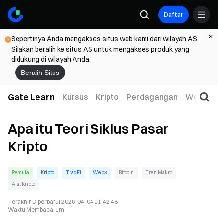
Daftar
Sepertinya Anda mengakses situs web kami dari wilayah AS.
Silakan beralih ke situs AS untuk mengakses produk yang
didukung di wilayah Anda.
Beralih Situs
Gate Learn
Kursus
Kripto
Perdagangan
Web3
Apa itu Teori Siklus Pasar
Kripto
Pemula
Kripto
TradFi
Web3
Bitcoin
Tren Makro
Alat Kripto
Terakhir Diperbarui
2026-04-04 11:42:48
Waktu Membaca
:
1m