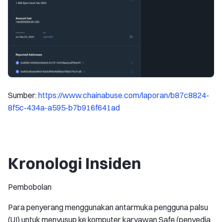
Sumber:
https://www.chainabuse.com/laporan/b87c8824-
8f5c-434a-a595-b7b916f641ad
Kronologi Insiden
Pembobolan
Para penyerang menggunakan antarmuka pengguna palsu
(UI) untuk menyusup ke komputer karyawan Safe (penyedia