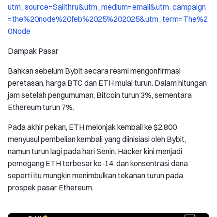
utm_source=Sailthru&utm_medium=email&utm_campaign
=the%20node%20feb%2025%202025&utm_term=The%2
0Node
Dampak Pasar
Bahkan sebelum Bybit secara resmi mengonfirmasi
peretasan, harga BTC dan ETH mulai turun. Dalam hitungan
jam setelah pengumuman, Bitcoin turun 3%, sementara
Ethereum turun 7%.
Pada akhir pekan, ETH melonjak kembali ke $2.800
menyusul pembelian kembali yang diinisiasi oleh Bybit,
namun turun lagi pada hari Senin. Hacker kini menjadi
pemegang ETH terbesar ke-14, dan konsentrasi dana
seperti itu mungkin menimbulkan tekanan turun pada
prospek pasar Ethereum.