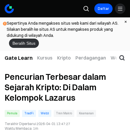
Daftar
Sepertinya Anda mengakses situs web kami dari wilayah AS.
Silakan beralih ke situs AS untuk mengakses produk yang
didukung di wilayah Anda.
Beralih Situs
Gate Learn
Kursus
Kripto
Perdagangan
Web3
Pencurian Terbesar dalam
Sejarah Kripto: Di Dalam
Kelompok Lazarus
Pemula
TradFi
Web3
Tren Makro
Keamanan
Terakhir Diperbarui
2026-04-01 13:47:27
Waktu Membaca
:
1m