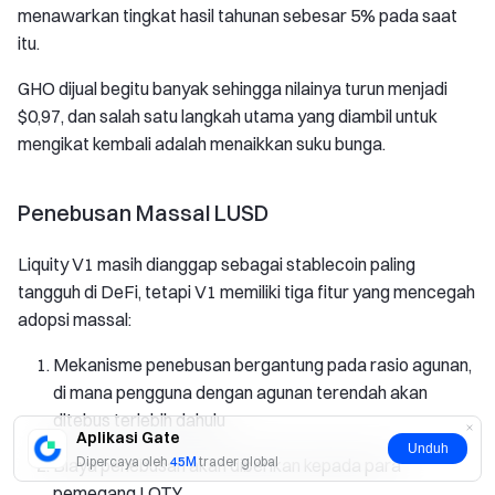
menawarkan tingkat hasil tahunan sebesar 5% pada saat
itu.
GHO dijual begitu banyak sehingga nilainya turun menjadi
$0,97, dan salah satu langkah utama yang diambil untuk
mengikat kembali adalah menaikkan suku bunga.
Penebusan Massal LUSD
Liquity V1 masih dianggap sebagai stablecoin paling
tangguh di DeFi, tetapi V1 memiliki tiga fitur yang mencegah
adopsi massal:
Mekanisme penebusan bergantung pada rasio agunan,
di mana pengguna dengan agunan terendah akan
ditebus terlebih dahulu
Aplikasi Gate
Unduh
Dipercaya oleh
45M
trader global
Biaya penebusan akan diberikan kepada para
pemegang LQTY