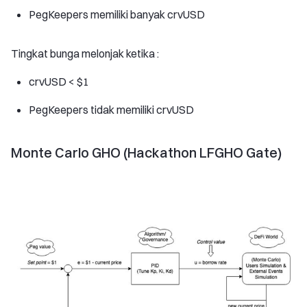
PegKeepers memiliki banyak crvUSD
Tingkat bunga melonjak ketika :
crvUSD < $1
PegKeepers tidak memiliki crvUSD
Monte Carlo GHO (Hackathon LFGHO Gate)