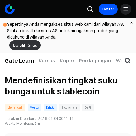
Daftar
Sepertinya Anda mengakses situs web kami dari wilayah AS.
Silakan beralih ke situs AS untuk mengakses produk yang
didukung di wilayah Anda.
Beralih Situs
Gate Learn
Kursus
Kripto
Perdagangan
Web3
Mendefinisikan tingkat suku
bunga untuk stablecoin
Menengah
Web3
Kripto
Blockchain
DeFi
Terakhir Diperbarui
2026-04-04 00:11:44
Waktu Membaca
:
1m