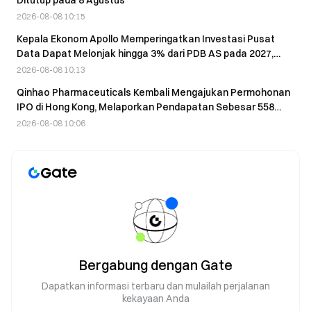
Ditutup pada 8 Agustus
2026-08-08 10:15
Kepala Ekonom Apollo Memperingatkan Investasi Pusat
Data Dapat Melonjak hingga 3% dari PDB AS pada 2027,
Meningkatkan Risiko Pembalikan seperti Krisis Subprime
2026-08-08 10:13
Qinhao Pharmaceuticals Kembali Mengajukan Permohonan
IPO di Hong Kong, Melaporkan Pendapatan Sebesar 558
Juta Yuan dalam Lima Bulan Pertama
2026-08-08 10:06
Bergabung dengan Gate
Dapatkan informasi terbaru dan mulailah perjalanan
kekayaan Anda