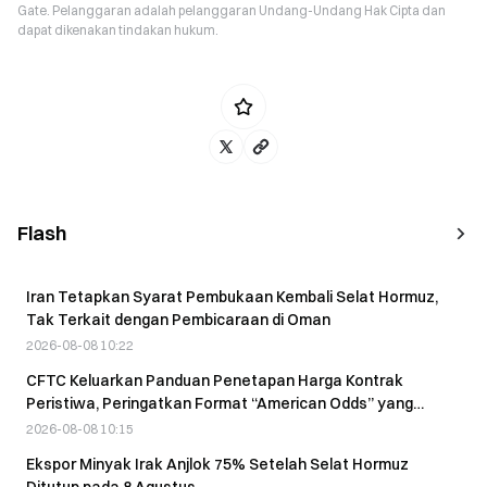
Gate. Pelanggaran adalah pelanggaran Undang-Undang Hak Cipta dan
dapat dikenakan tindakan hukum.
Flash
Iran Tetapkan Syarat Pembukaan Kembali Selat Hormuz,
Tak Terkait dengan Pembicaraan di Oman
2026-08-08 10:22
CFTC Keluarkan Panduan Penetapan Harga Kontrak
Peristiwa, Peringatkan Format “American Odds” yang
Menyesatkan
2026-08-08 10:15
Ekspor Minyak Irak Anjlok 75% Setelah Selat Hormuz