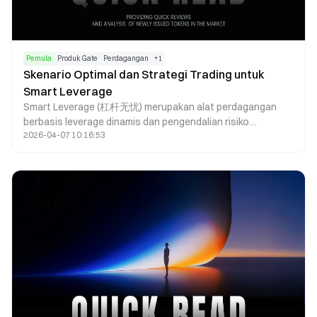
Pemula
Produk Gate
Perdagangan
+
1
Skenario Optimal dan Strategi Trading untuk
Smart Leverage
Smart Leverage (杠杆无忧) merupakan alat perdagangan
berbasis leverage dinamis dan pengendalian risiko
2026-04-07 10:16:53
otomatis, dengan efektivitas yang sangat bergantung pada
kondisi pasar serta cara penggunaan. Di pasar yang sedang
tren, Smart Leverage mampu memperbesar keuntungan
dengan mengikuti tren utama. Di pasar sideways,
mekanisme rebalancing dinamisnya berfungsi mengurangi
risiko. Untuk perdagangan jangka pendek, alat ini
meningkatkan efisiensi modal. Smart Leverage juga dapat
digunakan dalam strategi hedging guna menekan volatilitas
portofolio. Namun, Smart Leverage tidak diperuntukkan
bagi holding jangka panjang maupun pasar dengan
ketidakpastian tinggi. Kunci pemanfaatannya terletak pada
"pencocokan skenario + eksekusi strategi."