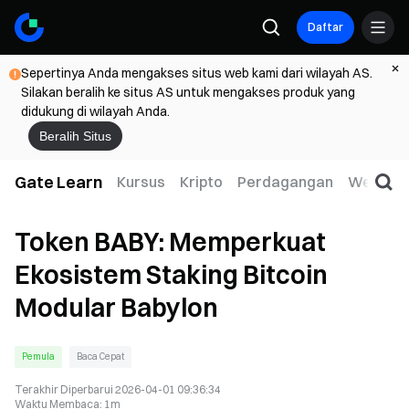
Daftar
Sepertinya Anda mengakses situs web kami dari wilayah AS.
Silakan beralih ke situs AS untuk mengakses produk yang
didukung di wilayah Anda.
Beralih Situs
Gate Learn
Kursus
Kripto
Perdagangan
Web3
Token BABY: Memperkuat
Ekosistem Staking Bitcoin
Modular Babylon
Pemula
Baca Cepat
Terakhir Diperbarui
2026-04-01 09:36:34
Waktu Membaca
:
1m