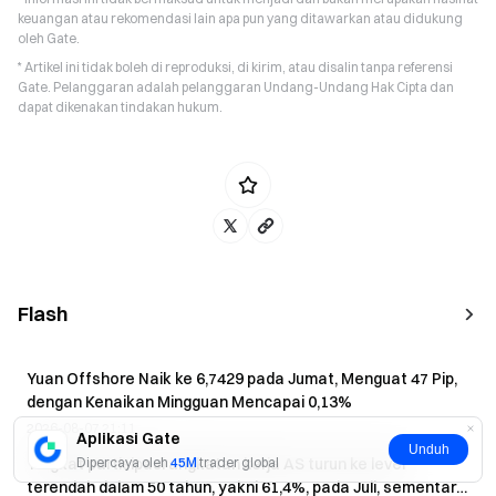
keuangan atau rekomendasi lain apa pun yang ditawarkan atau didukung
oleh Gate.
* Artikel ini tidak boleh di reproduksi, di kirim, atau disalin tanpa referensi
Gate. Pelanggaran adalah pelanggaran Undang-Undang Hak Cipta dan
dapat dikenakan tindakan hukum.
Flash
Yuan Offshore Naik ke 6,7429 pada Jumat, Menguat 47 Pip,
dengan Kenaikan Mingguan Mencapai 0,13%
2026-08-07 21:11
Aplikasi Gate
Unduh
Dipercaya oleh
45M
trader global
Tingkat partisipasi angkatan kerja AS turun ke level
terendah dalam 50 tahun, yakni 61,4%, pada Juli, sementara