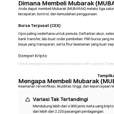
Dimana Membeli Mubarak (MUB
Anda dapat membeli Mubarak (MUBARAK) melalui tiga salu
kecepatan, kontrol, dan kemudahan penggunaan.
Bursa Terpusat (CEX)
Opsi paling sederhana untuk pemula. Daftarkan akun, selesa
bank transfer, lalu buat order pembelian. Pilih bursa y
biaya yang transparan, serta fitur keamanan yang kuat sep
Dompet Kripto
Untuk pengguna yang memprioritaskan self-custody. Dom
sendiri dan melakukan swap token langsung di dalam ant
sehingga Anda dapat membeli MUBARAK menggunakan kartu k
Mengapa Membeli Mubarak (MUB
seed phrase Anda dengan aman dan verifikasi alamat kont
Keamanan terverifikasi, likuiditas tinggi, dan kepercayaan l
Bursa Terdesentralisasi (DEX)
Variasi Tak Tertandingi
Perdagangkan aset secara peer-to-peer tanpa perantara
langsung di blockchain—tanpa perlu pendaftaran atau veri
Mendukung lebih dari 4.900 jenis mata uang kripto
token, atur toleransi slippage, lalu konfirmasi swap. Perlu
dan lebih dari 2.220 pasangan perdagangan.