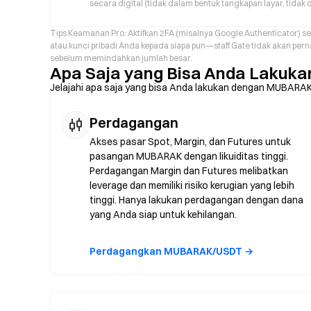
secara digital (tidak dalam bentuk tangkapan layar, tidak d
Tips Keamanan Pro: Aktifkan 2FA (misalnya Google Authenticator)
atau kunci pribadi Anda kepada siapa pun—staff Gate tidak akan perna
sebelum memindahkan jumlah besar.
Apa Saja yang Bisa Anda Lakuk
Jelajahi apa saja yang bisa Anda lakukan dengan MUBARAK
Perdagangan
Akses pasar Spot, Margin, dan Futures untuk
pasangan MUBARAK dengan likuiditas tinggi.
Perdagangan Margin dan Futures melibatkan
leverage dan memiliki risiko kerugian yang lebih
tinggi. Hanya lakukan perdagangan dengan dana
yang Anda siap untuk kehilangan.
Perdagangkan MUBARAK/USDT →