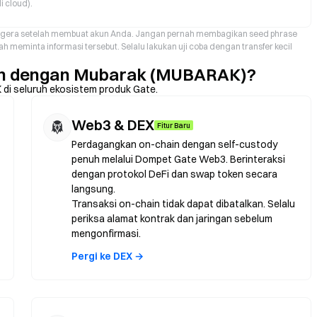
i cloud).
 segera setelah membuat akun Anda. Jangan pernah membagikan seed phrase
h meminta informasi tersebut. Selalu lakukan uji coba dengan transfer kecil
an dengan Mubarak (MUBARAK)?
 di seluruh ekosistem produk Gate.
Web3 & DEX
Fitur Baru
Perdagangkan on-chain dengan self-custody
penuh melalui Dompet Gate Web3. Berinteraksi
dengan protokol DeFi dan swap token secara
langsung.
Transaksi on-chain tidak dapat dibatalkan. Selalu
periksa alamat kontrak dan jaringan sebelum
mengonfirmasi.
Pergi ke DEX →