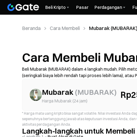
Beli Kripto
Pasar
Perdagangan
Fu
Beranda
Cara Membeli
Mubarak (MUBARAK
Cara Membeli Mub
Beli Mubarak (MUBARAK) dalam 4 langkah mudah. Pilih met
(seringkali biaya lebih rendah tapi proses lebih lama), atau
tinjau total biaya (biaya penyedia + spread), selesaikan K
limit, biaya, dan waktu proses dapat berbeda tergantung w
Mubarak
(
MUBARAK
)
Rp2
Harga Mubarak (24 jam)
*
Harga mata uang kripto bisa sangat volatile. Nilai investasi Anda 
sepenuhnya bertanggung jawab atas keputusan investasi Anda, dan G
aktivitas perdagangan Anda.
Langkah-langkah untuk Membel
Langkah 1 –
Buat Akun di Gate