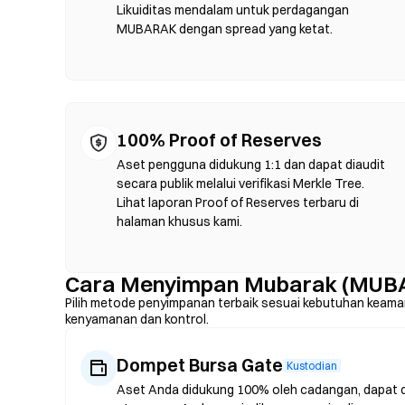
terpusat karena kedalaman likuiditas. Sebagian besar akti
Likuiditas mendalam untuk perdagangan
Ethereum, BNB Chain, dan Polygon.
MUBARAK dengan spread yang ketat.
100% Proof of Reserves
Aset pengguna didukung 1:1 dan dapat diaudit
secara publik melalui verifikasi Merkle Tree.
Lihat laporan Proof of Reserves terbaru di
halaman khusus kami.
Cara Menyimpan Mubarak (MUB
Pilih metode penyimpanan terbaik sesuai kebutuhan keama
kenyamanan dan kontrol.
Dompet Bursa Gate
Kustodian
Aset Anda didukung 100% oleh cadangan, dapat dia