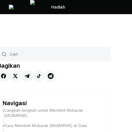
Hadiah
Bagikan
Navigasi
Langkah-langkah untuk Membeli Mubarak
(MUBARAK)
Cara Membeli Mubarak (MUBARAK) di Gate