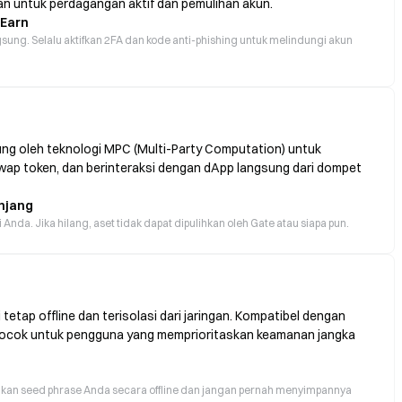
n untuk perdagangan aktif dan pemulihan akun.
 Earn
sung. Selalu aktifkan 2FA dan kode anti-phishing untuk melindungi akun
ung oleh teknologi MPC (Multi-Party Computation) untuk
 swap token, dan berinteraksi dengan dApp langsung dari dompet
njang
da. Jika hilang, aset tidak dapat dipulihkan oleh Gate atau siapa pun.
etap offline dan terisolasi dari jaringan. Kompatibel dengan
 Cocok untuk pengguna yang memprioritaskan keamanan jangka
ngkan seed phrase Anda secara offline dan jangan pernah menyimpannya