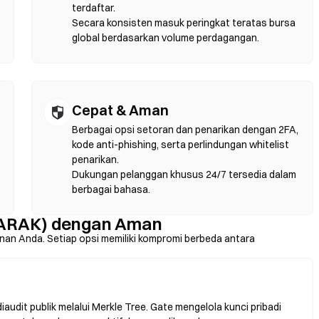
vitas DEX terjadi di chain yang kompatibel dengan EVM seperti
terdaftar.
Secara konsisten masuk peringkat teratas bursa
global berdasarkan volume perdagangan.
Cepat & Aman
Berbagai opsi setoran dan penarikan dengan 2FA,
kode anti-phishing, serta perlindungan whitelist
penarikan.
Dukungan pelanggan khusus 24/7 tersedia dalam
berbagai bahasa.
ARAK) dengan Aman
nan Anda. Setiap opsi memiliki kompromi berbeda antara
udit publik melalui Merkle Tree. Gate mengelola kunci pribadi