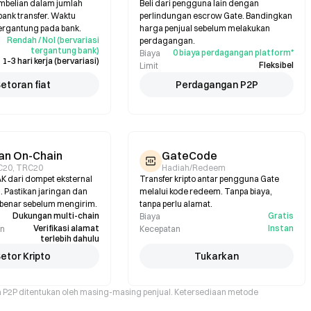
embelian dalam jumlah
Beli dari pengguna lain dengan
bank transfer. Waktu
perlindungan escrow Gate. Bandingkan
ergantung pada bank.
harga penjual sebelum melakukan
Rendah / Nol (bervariasi
perdagangan.
tergantung bank)
0 biaya perdagangan platform*
Biaya
1–3 hari kerja (bervariasi)
Fleksibel
Limit
etoran fiat
Perdagangan P2P
an On-Chain
GateCode
C20, TRC20
Hadiah/Redeem
 dari dompet eksternal
Transfer kripto antar pengguna Gate
n. Pastikan jaringan dan
melalui kode redeem. Tanpa biaya,
 benar sebelum mengirim.
tanpa perlu alamat.
Dukungan multi-chain
Gratis
Biaya
Verifikasi alamat
Instan
an
Kecepatan
terlebih dahulu
etor Kripto
Tukarkan
a P2P ditentukan oleh masing-masing penjual. Ketersediaan metode