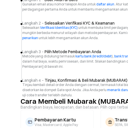
Gunakan email atau nomor telepon Anda untuk
daftar akun
. Atur k
perdagangan pertama Anda untuk membantu mengamankan akun
Langkah 2 –
Selesaikan Verifikasi KYC & Keamanan
Selesaikan
Verifikasi Identitas (KYC)
untuk membuka limit perdaganga
mungkin berbeda menurut wilayah dan metode pembayaran. Kami
penarikan
untuk lebih mengamankan akun Anda.
Langkah 3 –
Pilih Metode Pembayaran Anda
Metode yang didukung termasuk
kartu bank (kredit/debit
),
bank tra
dalam hal biaya, waktu pemrosesan, dan limit. Silakan bandingkan 
Pembayaran] di bawah ini.
Langkah 4 –
Tinjau, Konfirmasi & Beli Mubarak (MUBARAK)
Tinjau kembali detail order Anda dengan cermat, termasuk total bi
disetorkan ke dompet Gate spot Anda. Jika Anda perlu
menarik dana
uji coba transfer terlebih dahulu.
Cara Membeli Mubarak (MUBARA
Bandingkan biaya, kecepatan, dan batasan. Pilih opsi terba
Pembayaran Kartu
Trans
Visa, Mastercard, Apple Pay
SEPA, SW