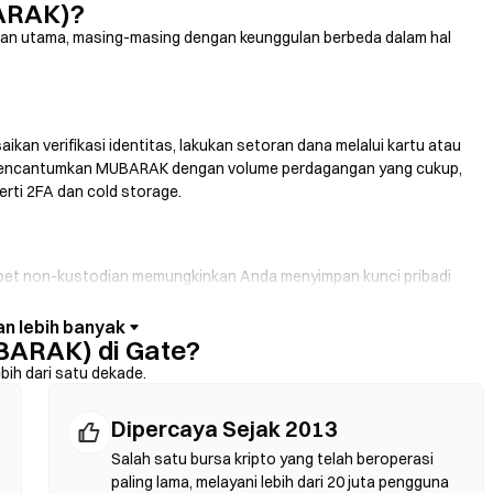
ARAK)?
ran utama, masing-masing dengan keunggulan berbeda dalam hal
ikan verifikasi identitas, lakukan setoran dana melalui kartu atau
ang mencantumkan MUBARAK dengan volume perdagangan yang cukup,
erti 2FA dan cold storage.
pet non-kustodian memungkinkan Anda menyimpan kunci pribadi
armuka dompet. Beberapa dompet juga mendukung fiat on-ramp,
redit tanpa harus melalui bursa terlebih dahulu. Selalu cadangkan
ARAK) di Gate?
rak sebelum mengonfirmasi transaksi apa pun.
ebih dari satu dekade.
Dipercaya Sejak 2013
. DEX menggunakan smart contract untuk mengeksekusi swap
fikasi identitas. Hubungkan dompet yang kompatibel, pilih pasangan
Salah satu bursa kripto yang telah beroperasi
 diingat bahwa gas fee berlaku, dan harga bisa berbeda dari pasar
paling lama, melayani lebih dari 20 juta pengguna