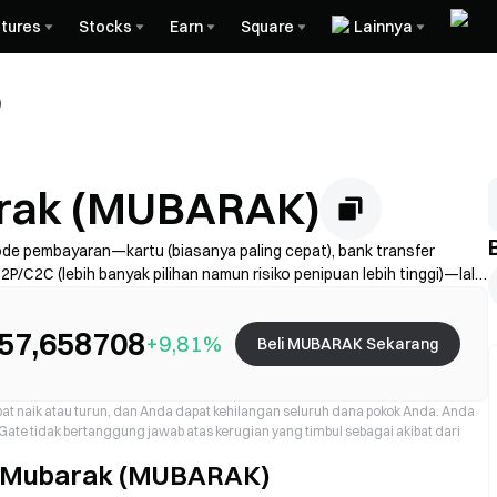
tures
Stocks
Earn
Square
Lainnya
)
arak (MUBARAK)
ode pembayaran—kartu (biasanya paling cepat), bank transfer
 P2P/C2C (lebih banyak pilihan namun risiko penipuan lebih tinggi)—lalu
YC jika diperlukan, dan amankan akun Anda dengan 2FA. Ketersediaan,
ilayah dan penyedia.
57,658708
+9,81%
Beli MUBARAK Sekarang
dapat naik atau turun, dan Anda dapat kehilangan seluruh dana pokok Anda. Anda
ate tidak bertanggung jawab atas kerugian yang timbul sebagai akibat dari
i Mubarak (MUBARAK)