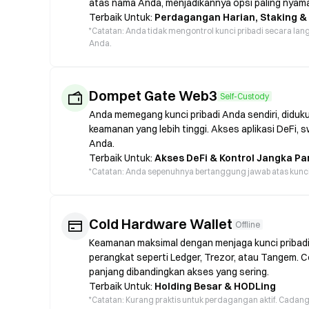
atas nama Anda, menjadikannya opsi paling nyama
Terbaik Untuk:
Perdagangan Harian, Staking &
*
Catatan: Anda tidak mengontrol kunci pribadi secara lang
Anda.
Dompet Gate Web3
Self-Custody
Anda memegang kunci pribadi Anda sendiri, diduk
keamanan yang lebih tinggi. Akses aplikasi DeFi,
Anda.
Terbaik Untuk:
Akses DeFi & Kontrol Jangka Pa
*
Catatan: Anda sepenuhnya bertanggung jawab atas kunci An
Cold Hardware Wallet
Offline
Keamanan maksimal dengan menjaga kunci pribadi t
perangkat seperti Ledger, Trezor, atau Tangem.
panjang dibandingkan akses yang sering.
Terbaik Untuk:
Holding Besar & HODLing
*
Catatan: Kurang praktis untuk perdagangan aktif. Cada