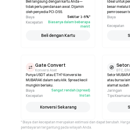
Beli langsung dengan kartu Anda—
Ideal untuk p
tidak perlu pendanaan awal. Dijamin
besar melalui 
oleh penyedia PCI-DSS.
pemrosesan t
Sekitar 1–5%*
Biaya
Biaya
Biasanya dalam beberapa
Kecepatan
Kecepatan
menit
Beli dengan Kartu
S
Gate Convert
Setor
Konversi Aset
BTC, ER
Punya USDT atau ETH? Konversi ke
Setor MUBARAK
MUBARAK dalam satu klik. Spread kecil
atau bursa lai
mungkin berlaku.
alamat sudah
Sangat rendah (spread)
Biaya
Jaringan
Instan
Kecepatan
Tips Keaman
Konversi Sekarang
S
* Biaya dan kecepatan merupakan estimasi dan dapat berubah. Harg
pembayaran tergantung pada wilayah Anda.