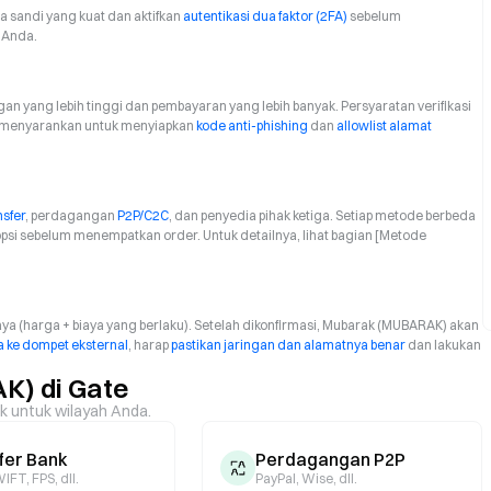
ata sandi yang kuat dan aktifkan
autentikasi dua faktor (2FA)
sebelum
 Anda.
n yang lebih tinggi dan pembayaran yang lebih banyak. Persyaratan verifikasi
 menyarankan untuk menyiapkan
kode anti-phishing
dan
allowlist alamat
nsfer
, perdagangan
P2P/C2C
, dan penyedia pihak ketiga. Setiap metode berbeda
opsi sebelum menempatkan order. Untuk detailnya, lihat bagian [Metode
aya (harga + biaya yang berlaku). Setelah dikonfirmasi, Mubarak (MUBARAK) akan
 ke dompet eksternal
, harap
pastikan jaringan dan alamatnya benar
dan lakukan
K) di Gate
ik untuk wilayah Anda.
fer Bank
Perdagangan P2P
IFT, FPS, dll.
PayPal, Wise, dll.