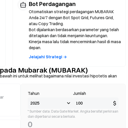
Bot Perdagangan
Otomatiskan strategi perdagangan MUBARAK
Anda 24/7 dengan Bot Spot Grid, Futures Grid,
atau Copy Trading.
Bot dijalankan berdasarkan parameter yang telah
ditetapkan dan tidak menjamin keuntungan.
Kinerja masa lalu tidak mencerminkan hasil di masa
depan.
Jelajahi Strategi →
a pada Mubarak (MUBARAK)
awah ini untuk melihat bagaimana nilai investasi hipotetis akan
Tahun
Jumlah
ar
$
* Sumber data: Data Gate Market. Angka bersifat perkiraan
dan diperbarui secara berkala.
0