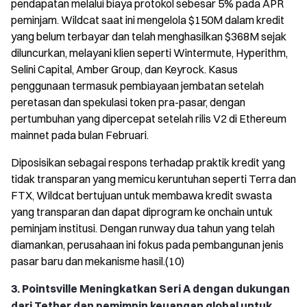
pendapatan melalui biaya protokol sebesar 5% pada APR
peminjam. Wildcat saat ini mengelola $150M dalam kredit
yang belum terbayar dan telah menghasilkan $368M sejak
diluncurkan, melayani klien seperti Wintermute, Hyperithm,
Selini Capital, Amber Group, dan Keyrock. Kasus
penggunaan termasuk pembiayaan jembatan setelah
peretasan dan spekulasi token pra-pasar, dengan
pertumbuhan yang dipercepat setelah rilis V2 di Ethereum
mainnet pada bulan Februari.
Diposisikan sebagai respons terhadap praktik kredit yang
tidak transparan yang memicu keruntuhan seperti Terra dan
FTX, Wildcat bertujuan untuk membawa kredit swasta
yang transparan dan dapat diprogram ke onchain untuk
peminjam institusi. Dengan runway dua tahun yang telah
diamankan, perusahaan ini fokus pada pembangunan jenis
pasar baru dan mekanisme hasil.(10)
3. Pointsville Meningkatkan Seri A dengan dukungan
dari Tether dan pemimpin keuangan global untuk