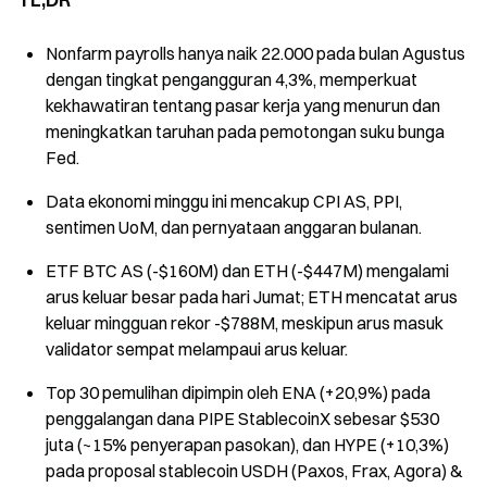
Nonfarm payrolls hanya naik 22.000 pada bulan Agustus
dengan tingkat pengangguran 4,3%, memperkuat
kekhawatiran tentang pasar kerja yang menurun dan
meningkatkan taruhan pada pemotongan suku bunga
Fed.
Data ekonomi minggu ini mencakup CPI AS, PPI,
sentimen UoM, dan pernyataan anggaran bulanan.
ETF BTC AS (-$160M) dan ETH (-$447M) mengalami
arus keluar besar pada hari Jumat; ETH mencatat arus
keluar mingguan rekor -$788M, meskipun arus masuk
validator sempat melampaui arus keluar.
Top 30 pemulihan dipimpin oleh ENA (+20,9%) pada
penggalangan dana PIPE StablecoinX sebesar $530
juta (~15% penyerapan pasokan), dan HYPE (+10,3%)
pada proposal stablecoin USDH (Paxos, Frax, Agora) &