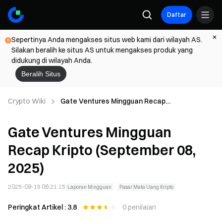
Daftar
Sepertinya Anda mengakses situs web kami dari wilayah AS.
Silakan beralih ke situs AS untuk mengakses produk yang
didukung di wilayah Anda.
Beralih Situs
Crypto Wiki
Gate Ventures Mingguan Recap
Kripto (September 08, 2025)
Gate Ventures Mingguan
Recap Kripto (September 08,
2025)
2025-09-15 06:21:15
Laporan Mingguan
Pasar Mata Uang Kripto
Peringkat Artikel : 3.8
0 penilaian