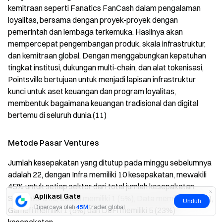
kemitraan seperti Fanatics FanCash dalam pengalaman
loyalitas, bersama dengan proyek-proyek dengan
pemerintah dan lembaga terkemuka. Hasilnya akan
mempercepat pengembangan produk, skala infrastruktur,
dan kemitraan global. Dengan menggabungkan kepatuhan
tingkat institusi, dukungan multi-chain, dan alat tokenisasi,
Pointsville bertujuan untuk menjadi lapisan infrastruktur
kunci untuk aset keuangan dan program loyalitas,
membentuk bagaimana keuangan tradisional dan digital
bertemu di seluruh dunia.(11)
Metode Pasar Ventures
Jumlah kesepakatan yang ditutup pada minggu sebelumnya
adalah 22, dengan Infra memiliki 10 kesepakatan, mewakili
45% untuk setiap sektor dari total jumlah kesepakatan.
Aplikasi Gate
Sementara itu, Social memiliki 1 (5%), Data memiliki 5 (23%),
Unduh
Dipercaya oleh
45M
trader global
Gamefi memiliki 1 (5%) dan DeFi memiliki 5 (23%)
kesepakatan.