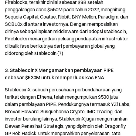
Fireblocks, terakhir dinilai sebesar $8B setelah
penggalangan dana $550M pada tahun 2022, menghitung
Sequoia Capital, Coatue, Ribbit, BNY Mellon, Paradigm, dan
SCB10x di antara investornya. Dengan memposisikan
dirinya sebagai lapisan middleware dari adopsi stablecoin,
Fireblocks menargetkan peluang pendapatan infrastruktur
di balik fase berikutnya dari pembayaran global yang
didorong oleh stablecoin.(7)
3. StablecoinX Mengamankan pembiayaan PIPE
sebesar $530M untuk memperluas kas ENA
StablecoinX, sebuah perusahaan perbendaharaan yang
terikat dengan Ethena, telah mengumpulkan $530 juta
dalam pembiayaan PIPE. Pendukungnya termasuk YZi Labs,
Brevan Howard, Susquehanna Crypto, IMC Trading, dan
investor berulang lainnya. StablecoinX juga mengumumkan
Dewan Penasihat Strategis, yang dipimpin oleh Dragonfly
GP Rob Hadick, untuk mengarahkan penyelarasan, tata