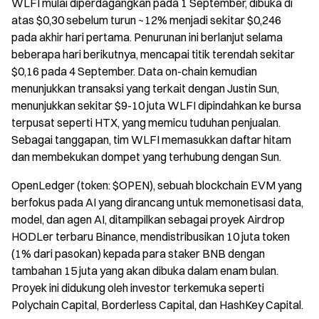
WLFI mulai diperdagangkan pada 1 September, dibuka di
atas $0,30 sebelum turun ~12% menjadi sekitar $0,246
pada akhir hari pertama. Penurunan ini berlanjut selama
beberapa hari berikutnya, mencapai titik terendah sekitar
$0,16 pada 4 September. Data on-chain kemudian
menunjukkan transaksi yang terkait dengan Justin Sun,
menunjukkan sekitar $9-10 juta WLFI dipindahkan ke bursa
terpusat seperti HTX, yang memicu tuduhan penjualan.
Sebagai tanggapan, tim WLFI memasukkan daftar hitam
dan membekukan dompet yang terhubung dengan Sun.
OpenLedger (token: $OPEN), sebuah blockchain EVM yang
berfokus pada AI yang dirancang untuk memonetisasi data,
model, dan agen AI, ditampilkan sebagai proyek Airdrop
HODLer terbaru Binance, mendistribusikan 10 juta token
(1% dari pasokan) kepada para staker BNB dengan
tambahan 15 juta yang akan dibuka dalam enam bulan.
Proyek ini didukung oleh investor terkemuka seperti
Polychain Capital, Borderless Capital, dan HashKey Capital.